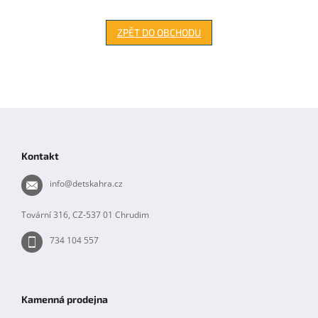
ZPĚT DO OBCHODU
Z
á
p
Kontakt
a
t
info
@
detskahra.cz
í
Tovární 316, CZ-537 01 Chrudim
734 104 557
Kamenná prodejna