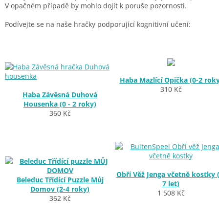
V opačném případě by mohlo dojít k poruše pozornosti.
Podívejte se na naše hračky podporující kognitivní učení:
Haba Mazlící Opička (0-2 roky
310 Kč
Haba Závěsná Duhová
Housenka (0 - 2 roky)
360 Kč
Obří Věž Jenga včetně kostky (
Beleduc Třídící Puzzle Můj
7 let)
Domov (2-4 roky)
1 508 Kč
362 Kč