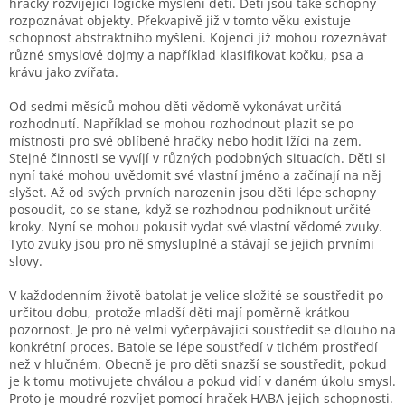
hračky rozvíjející logické myšlení dětí. Děti jsou také schopny
rozpoznávat objekty. Překvapivě již v tomto věku existuje
schopnost abstraktního myšlení. Kojenci již mohou rozeznávat
různé smyslové dojmy a například klasifikovat kočku, psa a
krávu jako zvířata.
Od sedmi měsíců mohou děti vědomě vykonávat určitá
rozhodnutí. Například se mohou rozhodnout plazit se po
místnosti pro své oblíbené hračky nebo hodit lžíci na zem.
Stejné činnosti se vyvíjí v různých podobných situacích. Děti si
nyní také mohou uvědomit své vlastní jméno a začínají na něj
slyšet. Až od svých prvních narozenin jsou děti lépe schopny
posoudit, co se stane, když se rozhodnou podniknout určité
kroky. Nyní se mohou pokusit vydat své vlastní vědomé zvuky.
Tyto zvuky jsou pro ně smysluplné a stávají se jejich prvními
slovy.
V každodenním životě batolat je velice složité se soustředit po
určitou dobu, protože mladší děti mají poměrně krátkou
pozornost. Je pro ně velmi vyčerpávající soustředit se dlouho na
konkrétní proces. Batole se lépe soustředí v tichém prostředí
než v hlučném. Obecně je pro děti snazší se soustředit, pokud
je k tomu motivujete chválou a pokud vidí v daném úkolu smysl.
Proto je moudré rozvíjet pomocí hraček HABA jejich schopnosti.