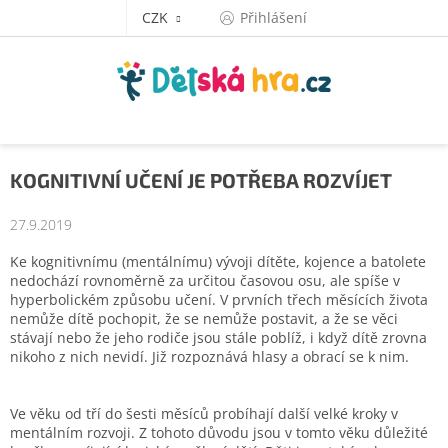
Přejít
CZK
Přihlášení
na
obsah
KOGNITIVNÍ UČENÍ JE POTŘEBA ROZVÍJET
27.9.2019
Ke kognitivnímu (mentálnímu) vývoji dítěte, kojence a batolete
nedochází rovnoměrně za určitou časovou osu, ale spíše v
hyperbolickém způsobu učení. V prvních třech měsících života
nemůže dítě pochopit, že se nemůže postavit, a že se věci
stávají nebo že jeho rodiče jsou stále poblíž, i když dítě zrovna
nikoho z nich nevidí. Již rozpoznává hlasy a obrací se k nim.
Ve věku od tří do šesti měsíců probíhají další velké kroky v
mentálním rozvoji. Z tohoto důvodu jsou v tomto věku důležité