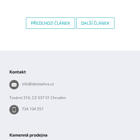
PŘEDCHOZÍ ČLÁNEK
DALŠÍ ČLÁNEK
Z
á
p
Kontakt
a
t
info
@
detskahra.cz
í
Tovární 316, CZ-537 01 Chrudim
734 104 557
Kamenná prodejna