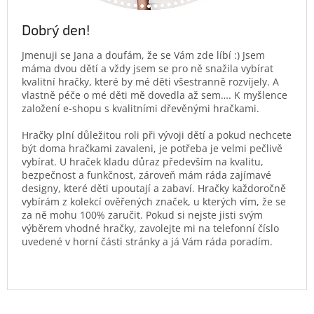
Dobrý den!
Jmenuji se Jana a doufám, že se Vám zde líbí :) Jsem
máma dvou dětí a vždy jsem se pro ně snažila vybírat
kvalitní hračky, které by mé děti všestranně rozvíjely. A
vlastně péče o mé děti mě dovedla až sem…. K myšlence
založení e-shopu s kvalitními dřevěnými hračkami.
Hračky plní důležitou roli při vývoji dětí a pokud nechcete
být doma hračkami zavaleni, je potřeba je velmi pečlivě
vybírat. U hraček kladu důraz především na kvalitu,
bezpečnost a funkčnost, zároveň mám ráda zajímavé
designy, které děti upoutají a zabaví. Hračky každoročně
vybírám z kolekcí ověřených značek, u kterých vím, že se
za ně mohu 100% zaručit. Pokud si nejste jisti svým
výběrem vhodné hračky, zavolejte mi na telefonní číslo
uvedené v horní části stránky a já Vám ráda poradím.