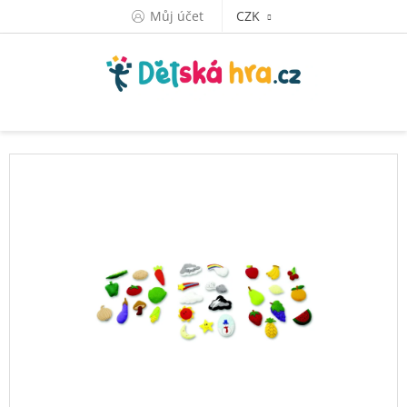
Přejít
Můj účet
CZK
na
obsah