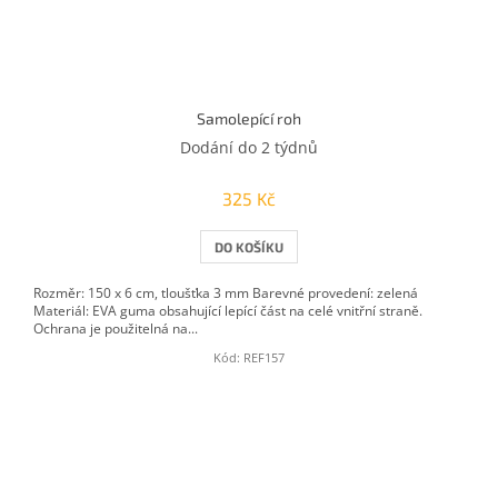
Samolepící roh
Dodání do 2 týdnů
325 Kč
DO KOŠÍKU
Rozměr: 150 x 6 cm, tloušťka 3 mm Barevné provedení: zelená
Materiál: EVA guma obsahující lepící část na celé vnitřní straně.
Ochrana je použitelná na...
Kód:
REF157