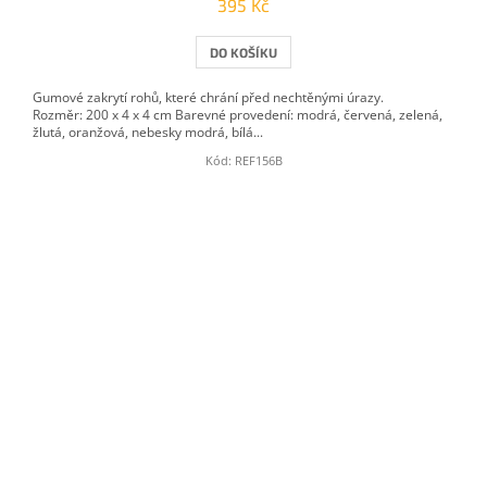
395 Kč
DO KOŠÍKU
Gumové zakrytí rohů, které chrání před nechtěnými úrazy.
Rozměr: 200 x 4 x 4 cm Barevné provedení: modrá, červená, zelená,
žlutá, oranžová, nebesky modrá, bílá...
Kód:
REF156B