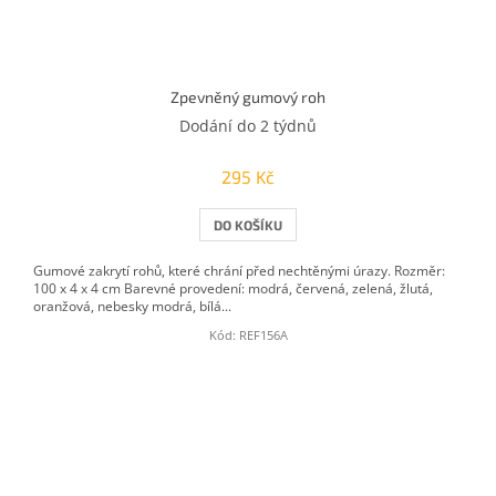
Zpevněný gumový roh
Dodání do 2 týdnů
295 Kč
DO KOŠÍKU
Gumové zakrytí rohů, které chrání před nechtěnými úrazy. Rozměr:
100 x 4 x 4 cm Barevné provedení: modrá, červená, zelená, žlutá,
oranžová, nebesky modrá, bílá...
Kód:
REF156A