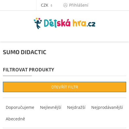
Přejít
CZK
Přihlášení
na
obsah
SUMO DIDACTIC
OTEVŘÍT FILTR
Ř
a
Doporučujeme
Nejlevnější
Nejdražší
Nejprodávanější
z
Abecedně
e
n