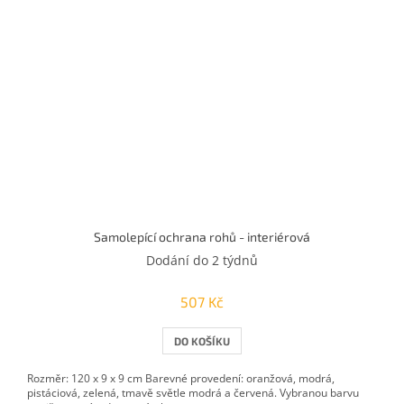
Samolepící ochrana rohů - interiérová
Dodání do 2 týdnů
507 Kč
DO KOŠÍKU
Rozměr: 120 x 9 x 9 cm Barevné provedení: oranžová, modrá,
pistáciová, zelená, tmavě světle modrá a červená. Vybranou barvu