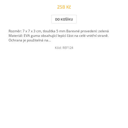
258 Kč
DO KOŠÍKU
Rozměr: 7 x 7 x 3 cm, tloušťka 5 mm Barevné provedení: zelená
Materiál: EVA guma obsahující lepící část na celé vnitřní straně.
Ochrana je použitelná na...
Kód:
REF124