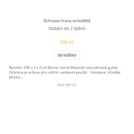
Ochrana hrany schodiště
Dodání do 2 týdnů
595 Kč
DO KOŠÍKU
Rozměr: 200 x 5 x 3 cm Barva: černá Materiál: extrudovaná guma
Ochrana je určena pro vnitřní i venkovní použití. Instalace: očistěte
plochu...
Kód:
REF131