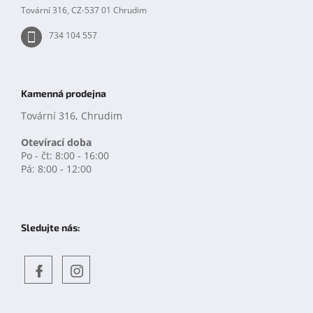
p
Tovární 316, CZ-537 01 Chrudim
i
s
734 104 557
u
Kamenná prodejna
Tovární 316, Chrudim
Otevírací doba
Po - čt: 8:00 - 16:00
Pá: 8:00 - 12:00
Sledujte nás:
Objevte
detskahra.cz
nás