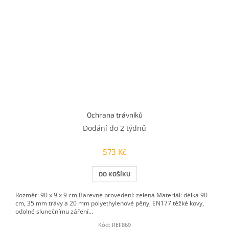
Ochrana trávníků
Dodání do 2 týdnů
573 Kč
DO KOŠÍKU
Rozměr: 90 x 9 x 9 cm Barevné provedení: zelená Materiál: délka 90
cm, 35 mm trávy a 20 mm polyethylenové pěny, EN177 těžké kovy,
odolné slunečnímu záření...
Kód:
REF869