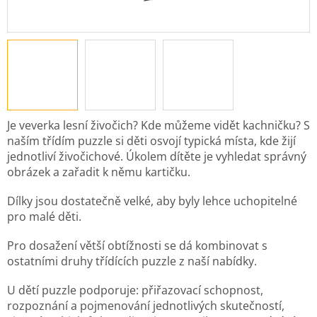
Je veverka lesní živočich? Kde můžeme vidět kachničku? S
naším třídím puzzle si děti osvojí typická místa, kde žijí
jednotliví živočichové. Úkolem dítěte je vyhledat správný
obrázek a zařadit k němu kartičku.
Dílky jsou dostatečně velké, aby byly lehce uchopitelné
pro malé děti.
Pro dosažení větší obtížnosti se dá kombinovat s
ostatními druhy třídících puzzle z naší nabídky.
U dětí puzzle podporuje: přiřazovací schopnost,
rozpoznání a pojmenování jednotlivých skutečností,