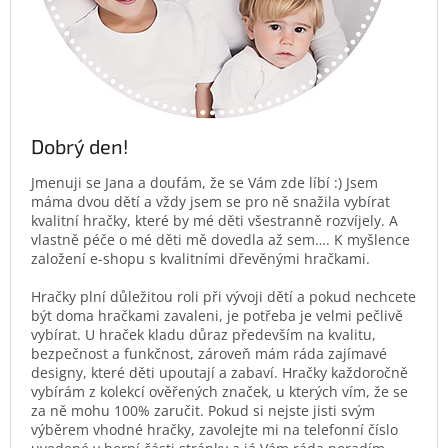
Dobrý den!
Jmenuji se Jana a doufám, že se Vám zde líbí :) Jsem
máma dvou dětí a vždy jsem se pro ně snažila vybírat
kvalitní hračky, které by mé děti všestranně rozvíjely. A
vlastně péče o mé děti mě dovedla až sem…. K myšlence
založení e-shopu s kvalitními dřevěnými hračkami.
Hračky plní důležitou roli při vývoji dětí a pokud nechcete
být doma hračkami zavaleni, je potřeba je velmi pečlivě
vybírat. U hraček kladu důraz především na kvalitu,
bezpečnost a funkčnost, zároveň mám ráda zajímavé
designy, které děti upoutají a zabaví. Hračky každoročně
vybírám z kolekcí ověřených značek, u kterých vím, že se
za ně mohu 100% zaručit. Pokud si nejste jisti svým
výběrem vhodné hračky, zavolejte mi na telefonní číslo