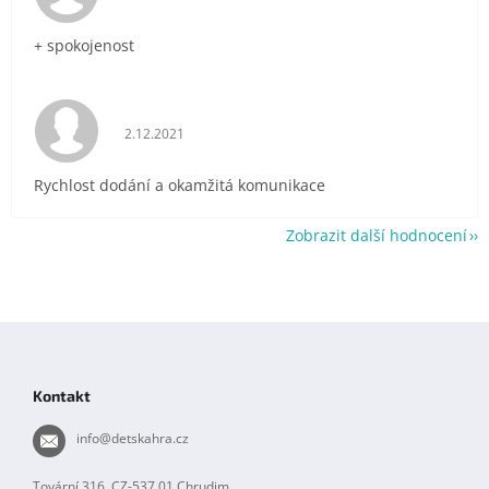
+ spokojenost
Hodnocení obchodu je 5 z 5 hvězdiček.
2.12.2021
Rychlost dodání a okamžitá komunikace
Zobrazit další hodnocení
Z
á
p
Kontakt
a
t
info
@
detskahra.cz
í
Tovární 316, CZ-537 01 Chrudim