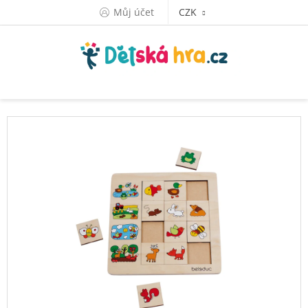
Přejít
Můj účet
CZK
na
obsah