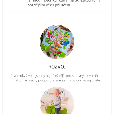
jemnou motoriku, která má důležitou roli v
pozdějším věku při učení.
ROZVOJ
První roky života jsou ty nejdůležitější pro správný rozvoj. Proto
nabízíme hračky podporující mentální i fyzický rozvoj dítěte.