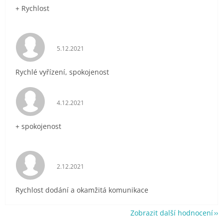
+ Rychlost
Hodnocení obchodu je 5 z 5 hvězdiček.
5.12.2021
Rychlé vyřízení, spokojenost
Hodnocení obchodu je 5 z 5 hvězdiček.
4.12.2021
+ spokojenost
Hodnocení obchodu je 5 z 5 hvězdiček.
2.12.2021
Rychlost dodání a okamžitá komunikace
Zobrazit další hodnocení