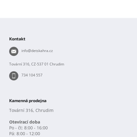
Z
á
p
Kontakt
a
t
info
@
detskahra.cz
í
Tovární 316, CZ-537 01 Chrudim
734 104 557
Kamenná prodejna
Tovární 316, Chrudim
Otevírací doba
Po - čt: 8:00 - 16:00
Pá: 8:00 - 12:00