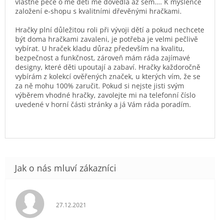
vlastně péče o mé děti mě dovedla až sem…. K myšlence
založení e-shopu s kvalitními dřevěnými hračkami.
Hračky plní důležitou roli při vývoji dětí a pokud nechcete
být doma hračkami zavaleni, je potřeba je velmi pečlivě
vybírat. U hraček kladu důraz především na kvalitu,
bezpečnost a funkčnost, zároveň mám ráda zajímavé
designy, které děti upoutají a zabaví. Hračky každoročně
vybírám z kolekcí ověřených značek, u kterých vím, že se
za ně mohu 100% zaručit. Pokud si nejste jisti svým
výběrem vhodné hračky, zavolejte mi na telefonní číslo
uvedené v horní části stránky a já Vám ráda poradím.
Hodnocení obchodu je 5 z 5 hvězdiček.
27.12.2021