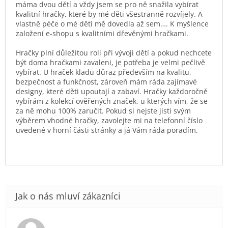
máma dvou dětí a vždy jsem se pro ně snažila vybírat
kvalitní hračky, které by mé děti všestranně rozvíjely. A
vlastně péče o mé děti mě dovedla až sem…. K myšlence
založení e-shopu s kvalitními dřevěnými hračkami.
Hračky plní důležitou roli při vývoji dětí a pokud nechcete
být doma hračkami zavaleni, je potřeba je velmi pečlivě
vybírat. U hraček kladu důraz především na kvalitu,
bezpečnost a funkčnost, zároveň mám ráda zajímavé
designy, které děti upoutají a zabaví. Hračky každoročně
vybírám z kolekcí ověřených značek, u kterých vím, že se
za ně mohu 100% zaručit. Pokud si nejste jisti svým
výběrem vhodné hračky, zavolejte mi na telefonní číslo
uvedené v horní části stránky a já Vám ráda poradím.