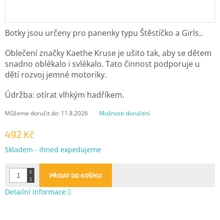
Botky jsou určeny pro panenky typu Štěstíčko a Girls..
Oblečení značky Kaethe Kruse je ušito tak, aby se dětem
snadno oblékalo i svlékalo. Tato činnost podporuje u
dětí rozvoj jemné motoriky.
Údržba: otírat vlhkým hadříkem.
Můžeme doručit do:
11.8.2026
Možnosti doručení
492 Kč
Měrná
Skladem - ihned expedujeme
cena:
PŘIDAT DO KOŠÍKU
Detailní informace