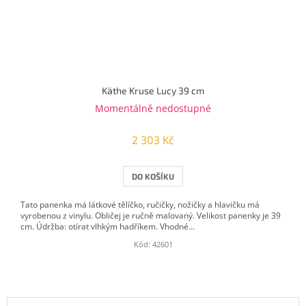
Käthe Kruse Lucy 39 cm
Momentálně nedostupné
2 303 Kč
DO KOŠÍKU
Tato panenka má látkové tělíčko, ručičky, nožičky a hlavičku má
vyrobenou z vinylu. Obličej je ručně malovaný. Velikost panenky je 39
cm. Údržba: otírat vlhkým hadříkem. Vhodné...
Kód:
42601