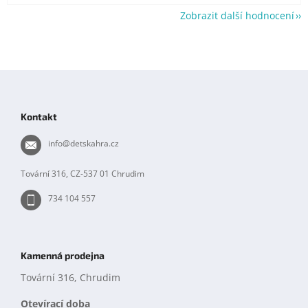
Zobrazit další hodnocení
Z
á
p
Kontakt
a
t
info
@
detskahra.cz
í
Tovární 316, CZ-537 01 Chrudim
734 104 557
Kamenná prodejna
Tovární 316, Chrudim
Otevírací doba