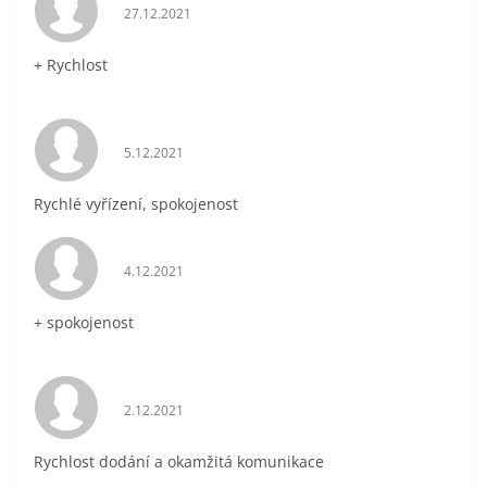
Hodnocení obchodu je 5 z 5 hvězdiček.
27.12.2021
+ Rychlost
Hodnocení obchodu je 5 z 5 hvězdiček.
5.12.2021
Rychlé vyřízení, spokojenost
Hodnocení obchodu je 5 z 5 hvězdiček.
4.12.2021
+ spokojenost
Hodnocení obchodu je 5 z 5 hvězdiček.
2.12.2021
Rychlost dodání a okamžitá komunikace