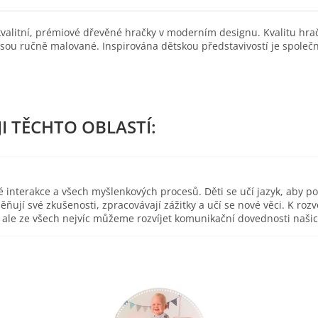
 kvalitní, prémiové dřevěné hračky v moderním designu. Kvalitu hrač
jsou ručně malované. Inspirována dětskou představivostí je společn
é interakce a všech myšlenkových procesů. Děti se učí jazyk, aby p
ěňují své zkušenosti, zpracovávají zážitky a učí se nové věci. K r
ce, ale ze všech nejvíc můžeme rozvíjet komunikační dovednosti naš