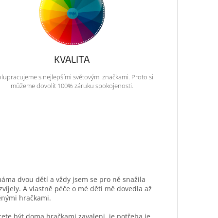
KVALITA
lupracujeme s nejlepšími světovými značkami. Proto si
můžeme dovolit 100% záruku spokojenosti.
máma dvou dětí a vždy jsem se pro ně snažila
ozvíjely. A vlastně péče o mé děti mě dovedla až
ěnými hračkami.
hcete být doma hračkami zavaleni, je potřeba je