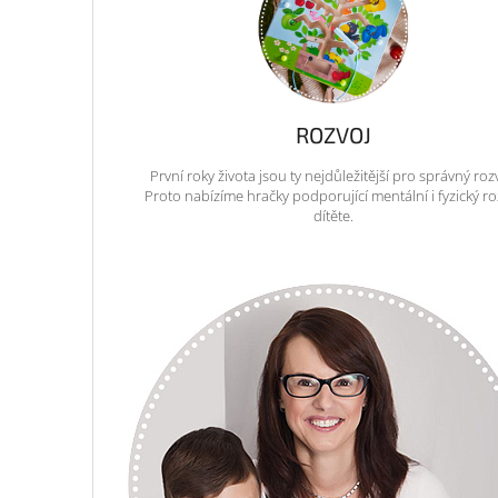
ROZVOJ
První roky života jsou ty nejdůležitější pro správný roz
Proto nabízíme hračky podporující mentální i fyzický ro
dítěte.