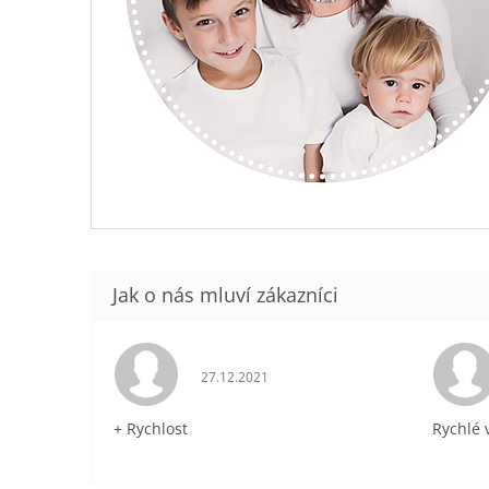
Hodnocení obchodu je 5 z 5 hvězdiček.
27.12.2021
+ Rychlost
Rychlé 