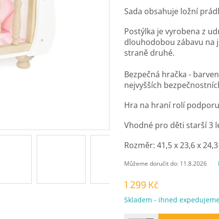
Sada obsahuje ložní prádl
Postýlka je vyrobena z ud
dlouhodobou zábavu na je
straně druhé.
Bezpečná hračka - barven
nejvyšších bezpečnostníc
Hra na hraní rolí podporuje
Vhodné pro děti starší 3 l
Rozměr: 41,5 x 23,6 x 24,3
Můžeme doručit do:
11.8.2026
1 299 Kč
Měrná
Skladem - ihned expedujem
cena: