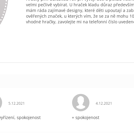
velmi pečlivě vybírat. U hraček kladu důraz především
mám ráda zajímavé designy, které děti upoutají a zab
ověřených značek, u kterých vím, že se za ně mohu 10
vhodné hračky, zavolejte mi na telefonní číslo uveden
Hodnocení obchodu je 5 z 5 hvězdiček.
Hodnocení obchodu 
5.12.2021
4.12.2021
vyřízení, spokojenost
+ spokojenost