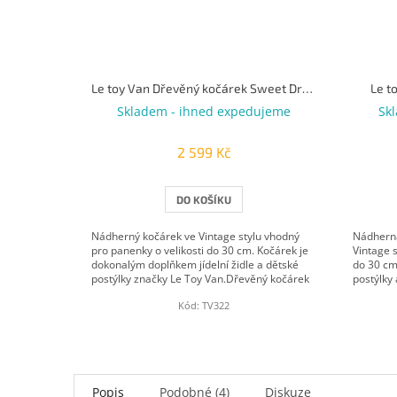
Le toy Van Dřevěný kočárek Sweet Dreams
Le t
Skladem - ihned expedujeme
Sk
2 599 Kč
DO KOŠÍKU
Nádherný kočárek ve Vintage stylu vhodný
Nádherná 
pro panenky o velikosti do 30 cm. Kočárek je
Vintage s
dokonalým doplňkem jídelní židle a dětské
do 30 cm
postýlky značky Le Toy Van.Dřevěný kočárek
postýlky 
pro...
Kód:
TV322
Popis
Podobné (4)
Diskuze