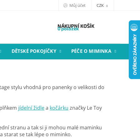
Můj účet
CZK
NÁKUPNÍ KOŠÍK
0 položek
DĚTSKÉ POKOJÍČKY
PÉČE O MIMINKA
STYL
tage stylu vhodná pro panenky o velikosti do
oplňkem
jídelní židle
a
kočárku
značky Le Toy
ední stranu a tak si ji mohou malé maminku
 a starat se tak lépe o miminko.