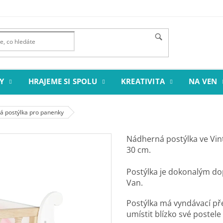
Y
HRAJEME SI SPOLU
KREATIVITA
NA VEN
á postýlka pro panenky
Nádherná postýlka ve Vin
30 cm.
Postýlka je dokonalým d
Van.
Postýlka má vyndávací př
umístit blízko své postele