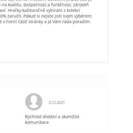
 na kvalitu, bezpečnost a funkčnost, zároveň
aví. Hračky každoročně vybírám z kolekcí
0% zaručit. Pokud si nejste jisti svým výběrem
é v horní části stránky a já Vám ráda poradím.
je 5 z 5 hvězdiček.
Hodnocení obchodu je 5 z 5 hvězdiček.
2.12.2021
Rychlost dodání a okamžitá
komunikace