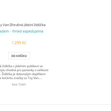
oy Van Dřevěná jídelní židlička
ladem - ihned expedujeme
1 299 Kč
DO KOŠÍKU
židlička s jídelním pultíkem ve
tylu vhodná pro panenky o velikosti
. Židlička je dokonalým doplňkem
a kočárku značky Le Toy Van....
Kód:
TV601