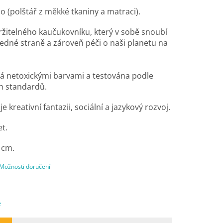
o (polštář z měkké tkaniny a matraci).
ržitelného kaučukovníku, který v sobě snoubí
dné straně a zároveň péči o naši planetu na
á netoxickými barvami a testována podle
h standardů.
 kreativní fantazii, sociální a jazykový rozvoj.
et.
 cm.
Možnosti doručení
e