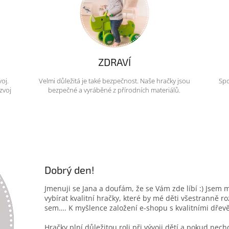
ZDRAVÍ
voj.
Velmi důležitá je také bezpečnost. Naše hračky jsou
Spo
zvoj
bezpečné a vyráběné z přírodních materiálů.
Dobrý den!
Jmenuji se Jana a doufám, že se Vám zde líbí :) Jsem 
vybírat kvalitní hračky, které by mé děti všestranně r
sem…. K myšlence založení e-shopu s kvalitními dřev
Hračky plní důležitou roli při vývoji dětí a pokud nec