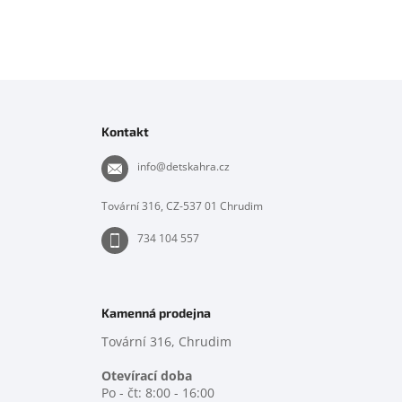
Z
á
p
Kontakt
a
t
info
@
detskahra.cz
í
Tovární 316, CZ-537 01 Chrudim
734 104 557
Kamenná prodejna
Tovární 316, Chrudim
Otevírací doba
Po - čt: 8:00 - 16:00