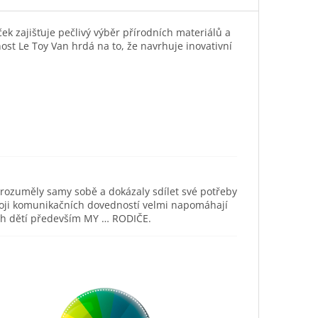
ek zajišťuje pečlivý výběr přírodních materiálů a
ost Le Toy Van hrdá na to, že navrhuje inovativní
orozuměly samy sobě a dokázaly sdílet své potřeby
ozvoji komunikačních dovedností velmi napomáhají
ich dětí především MY … RODIČE.