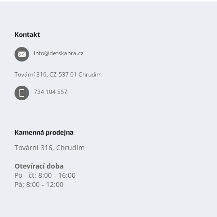
Z
á
p
Kontakt
a
t
info
@
detskahra.cz
í
Tovární 316, CZ-537 01 Chrudim
734 104 557
Kamenná prodejna
Tovární 316, Chrudim
Otevírací doba
Po - čt: 8:00 - 16:00
Pá: 8:00 - 12:00