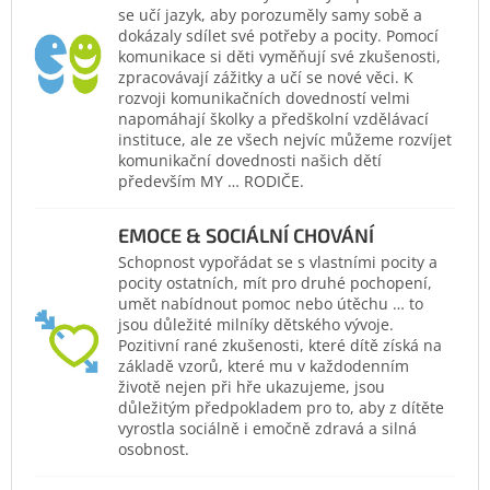
se učí jazyk, aby porozuměly samy sobě a
dokázaly sdílet své potřeby a pocity. Pomocí
komunikace si děti vyměňují své zkušenosti,
zpracovávají zážitky a učí se nové věci. K
rozvoji komunikačních dovedností velmi
napomáhají školky a předškolní vzdělávací
instituce, ale ze všech nejvíc můžeme rozvíjet
komunikační dovednosti našich dětí
především MY … RODIČE.
EMOCE & SOCIÁLNÍ CHOVÁNÍ
Schopnost vypořádat se s vlastními pocity a
pocity ostatních, mít pro druhé pochopení,
umět nabídnout pomoc nebo útěchu … to
jsou důležité milníky dětského vývoje.
Pozitivní rané zkušenosti, které dítě získá na
základě vzorů, které mu v každodenním
životě nejen při hře ukazujeme, jsou
důležitým předpokladem pro to, aby z dítěte
vyrostla sociálně i emočně zdravá a silná
osobnost.