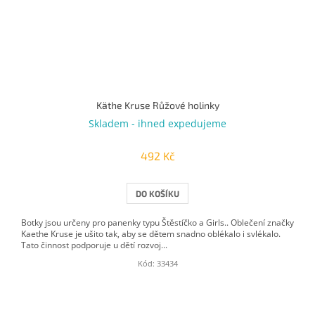
Käthe Kruse Růžové holinky
Skladem - ihned expedujeme
492 Kč
DO KOŠÍKU
Botky jsou určeny pro panenky typu Štěstíčko a Girls.. Oblečení značky
Kaethe Kruse je ušito tak, aby se dětem snadno oblékalo i svlékalo.
Tato činnost podporuje u dětí rozvoj...
Kód:
33434