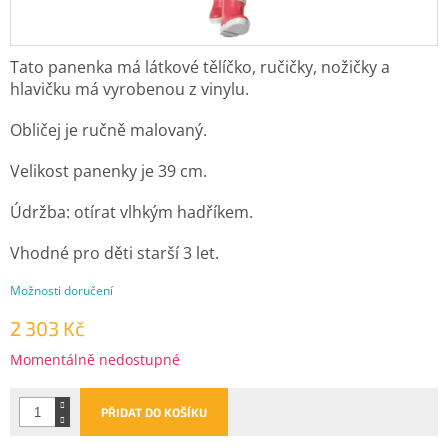
Tato panenka má látkové tělíčko, ručičky, nožičky a
hlavičku má vyrobenou z vinylu.
Obličej je ručně malovaný.
Velikost panenky je 39 cm.
Údržba: otírat vlhkým hadříkem.
Vhodné pro děti starší 3 let.
Možnosti doručení
2 303 Kč
Měrná
Momentálně nedostupné
cena:
PŘIDAT DO KOŠÍKU