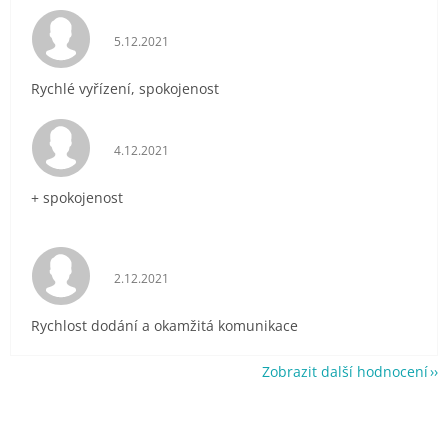
Hodnocení obchodu je 5 z 5 hvězdiček.
5.12.2021
Rychlé vyřízení, spokojenost
Hodnocení obchodu je 5 z 5 hvězdiček.
4.12.2021
+ spokojenost
Hodnocení obchodu je 5 z 5 hvězdiček.
2.12.2021
Rychlost dodání a okamžitá komunikace
Zobrazit další hodnocení