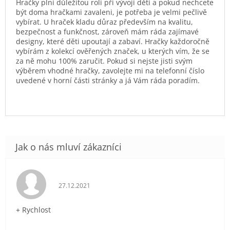
Hračky plní důležitou roli při vývoji dětí a pokud nechcete
být doma hračkami zavaleni, je potřeba je velmi pečlivě
vybírat. U hraček kladu důraz především na kvalitu,
bezpečnost a funkčnost, zároveň mám ráda zajímavé
designy, které děti upoutají a zabaví. Hračky každoročně
vybírám z kolekcí ověřených značek, u kterých vím, že se
za ně mohu 100% zaručit. Pokud si nejste jisti svým
výběrem vhodné hračky, zavolejte mi na telefonní číslo
uvedené v horní části stránky a já Vám ráda poradím.
Hodnocení obchodu je 5 z 5 hvězdiček.
27.12.2021
+ Rychlost