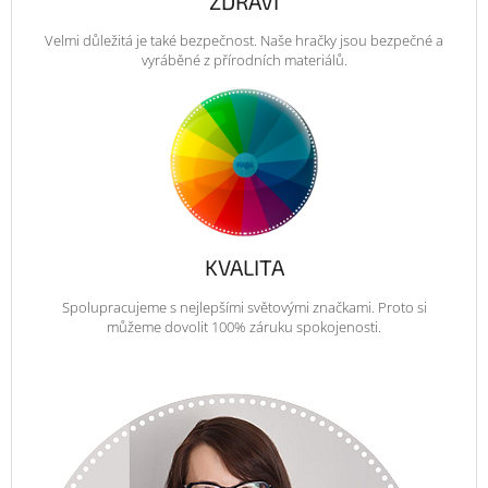
ZDRAVÍ
Velmi důležitá je také bezpečnost. Naše hračky jsou bezpečné a
vyráběné z přírodních materiálů.
KVALITA
Spolupracujeme s nejlepšími světovými značkami. Proto si
můžeme dovolit 100% záruku spokojenosti.