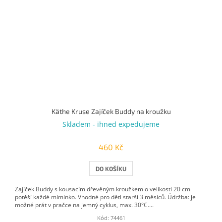
Käthe Kruse Zajíček Buddy na kroužku
Skladem - ihned expedujeme
460 Kč
DO KOŠÍKU
Zajíček Buddy s kousacím dřevěným kroužkem o velikosti 20 cm
potěší každé miminko. Vhodné pro děti starší 3 měsíců. Údržba: je
možné prát v pračce na jemný cyklus, max. 30°C....
Kód:
74461