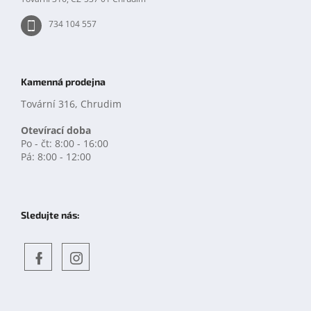
i
s
734 104 557
u
Kamenná prodejna
Tovární 316, Chrudim
Otevírací doba
Po - čt: 8:00 - 16:00
Pá: 8:00 - 12:00
Sledujte nás:
Objevte
detskahra.cz
nás
na