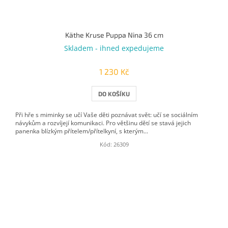
Käthe Kruse Puppa Nina 36 cm
Skladem - ihned expedujeme
1 230 Kč
DO KOŠÍKU
Při hře s miminky se učí Vaše děti poznávat svět: učí se sociálním
návykům a rozvíjejí komunikaci. Pro většinu dětí se stavá jejich
panenka blízkým přítelem/přítelkyní, s kterým...
Kód:
26309