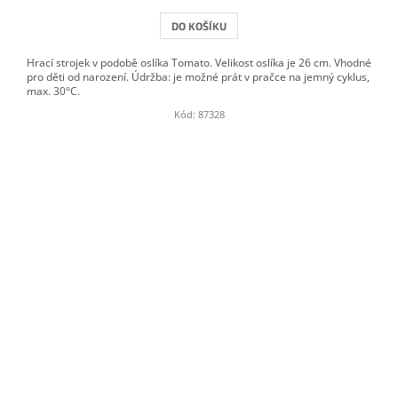
DO KOŠÍKU
Hrací strojek v podobě oslíka Tomato. Velikost oslíka je 26 cm. Vhodné
pro děti od narození. Údržba: je možné prát v pračce na jemný cyklus,
max. 30°C.
Kód:
87328