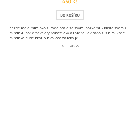
460 Kč
DO KOŠÍKU
Každé malé miminko si rádo hraje se svými nožkami. Zkuste svému
miminku pořídit aktivity ponožtičky a uvidíte, jak rádo si s nimi Vaše
miminko bude hrát. V hlavičce zajíčka je...
Kód:
91375