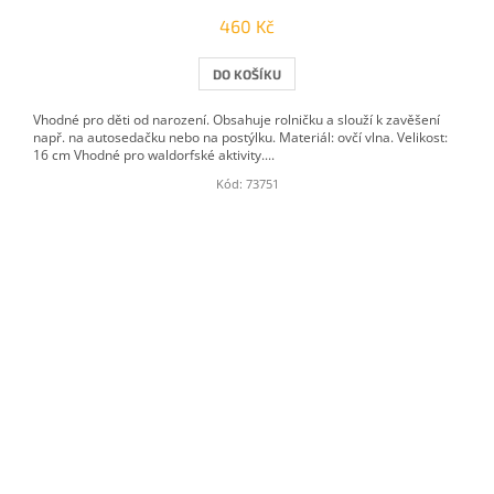
460 Kč
DO KOŠÍKU
Vhodné pro děti od narození. Obsahuje rolničku a slouží k zavěšení
např. na autosedačku nebo na postýlku. Materiál: ovčí vlna. Velikost:
16 cm Vhodné pro waldorfské aktivity....
Kód:
73751