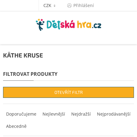
Přejít
CZK
Přihlášení
na
obsah
KÄTHE KRUSE
OTEVŘÍT FILTR
Ř
a
Doporučujeme
Nejlevnější
Nejdražší
Nejprodávanější
z
Abecedně
e
n