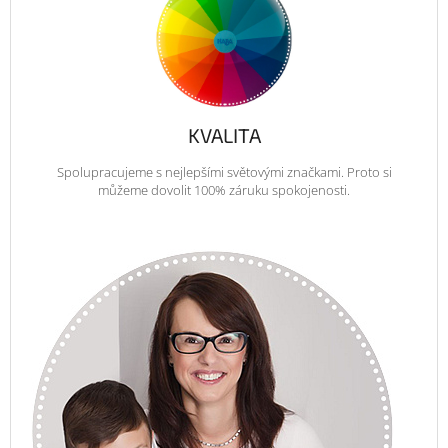
KVALITA
Spolupracujeme s nejlepšími světovými značkami. Proto si
můžeme dovolit 100% záruku spokojenosti.