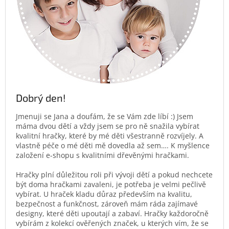
Dobrý den!
Jmenuji se Jana a doufám, že se Vám zde líbí :) Jsem
máma dvou dětí a vždy jsem se pro ně snažila vybírat
kvalitní hračky, které by mé děti všestranně rozvíjely. A
vlastně péče o mé děti mě dovedla až sem…. K myšlence
založení e-shopu s kvalitními dřevěnými hračkami.
Hračky plní důležitou roli při vývoji dětí a pokud nechcete
být doma hračkami zavaleni, je potřeba je velmi pečlivě
vybírat. U hraček kladu důraz především na kvalitu,
bezpečnost a funkčnost, zároveň mám ráda zajímavé
designy, které děti upoutají a zabaví. Hračky každoročně
vybírám z kolekcí ověřených značek, u kterých vím, že se