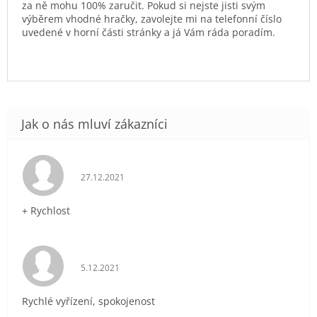
za ně mohu 100% zaručit. Pokud si nejste jisti svým
výběrem vhodné hračky, zavolejte mi na telefonní číslo
uvedené v horní části stránky a já Vám ráda poradím.
Hodnocení obchodu je 5 z 5 hvězdiček.
27.12.2021
+ Rychlost
Hodnocení obchodu je 5 z 5 hvězdiček.
5.12.2021
Rychlé vyřízení, spokojenost