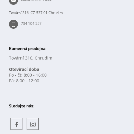
í
Tovární 316, CZ-537 01 Chrudim
734 104 557
Kamenná prodejna
Tovární 316, Chrudim
Otevírací doba
Po - čt: 8:00 - 16:00
Pá: 8:00 - 12:00
Sledujte nás:
Objevte
detskahra.cz