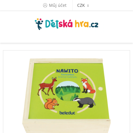
Přejít
Můj účet
CZK
na
obsah