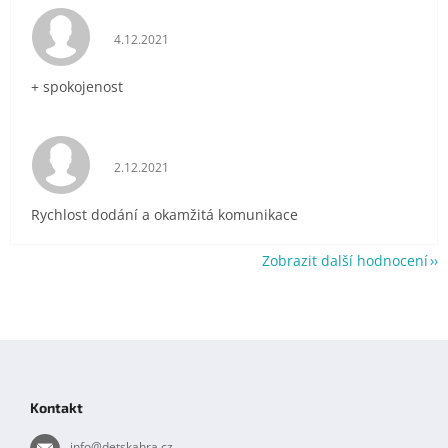
Hodnocení obchodu je 5 z 5 hvězdiček.
4.12.2021
+ spokojenost
Hodnocení obchodu je 5 z 5 hvězdiček.
2.12.2021
Rychlost dodání a okamžitá komunikace
Zobrazit další hodnocení
Z
á
p
Kontakt
a
t
info
@
detskahra.cz