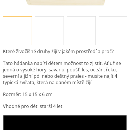
Které živočišné druhy žijí v jakém prostředí a proč?
Tato hádanka nabízí dětem možnost to zjistit. Ať už se
jedná o vysoké hory, savanu, poušť, les, oceán, řeku,
severní a jižní pól nebo deštný prales - musíte najít 4
typická zvířata, která na daném místě žijí.
Rozměr: 15 x 15 x 6 cm
Vhodné pro děti starší 4 let.