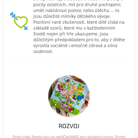
pocity ostatních, mít pro druhé pochopení,
umět nabídnout pomoc nebo útěchu … to
jsou důležité milníky dětského vývoje.
Pozitivní rané zkušenosti, které dítě získá na
základě vzorů, které mu v každodenním
životě nejen při hře ukazujeme, jsou
důležitým předpokladem pro to, aby z dítěte
vyrostla sociálně i emočně zdravá a silná
osobnost.
ROZVOJ
První roky života jsou ty nejdůležitější pro správný rozvoj. Proto