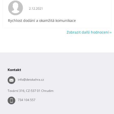
Hodnocení obchodu je 5 z 5 hvězdiček.
2.12.2021
Rychlost dodání a okamžitá komunikace
Zobrazit další hodnocení
Z
á
p
Kontakt
a
t
info
@
detskahra.cz
í
Tovární 316, CZ-537 01 Chrudim
734 104 557