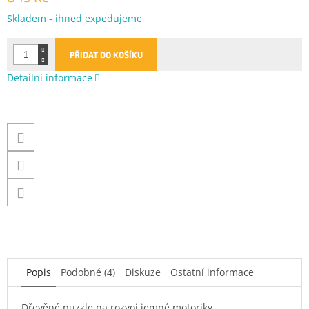
Měrná
Skladem - ihned expedujeme
cena:
PŘIDAT DO KOŠÍKU
Detailní informace
Popis
Podobné (4)
Diskuze
Ostatní informace
Dřevěné puzzle na rozvoj jemné motoriky.