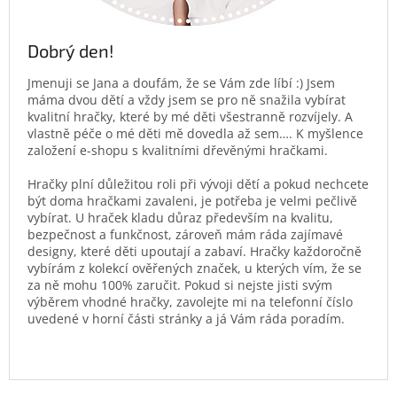
Dobrý den!
Jmenuji se Jana a doufám, že se Vám zde líbí :) Jsem
máma dvou dětí a vždy jsem se pro ně snažila vybírat
kvalitní hračky, které by mé děti všestranně rozvíjely. A
vlastně péče o mé děti mě dovedla až sem…. K myšlence
založení e-shopu s kvalitními dřevěnými hračkami.
Hračky plní důležitou roli při vývoji dětí a pokud nechcete
být doma hračkami zavaleni, je potřeba je velmi pečlivě
vybírat. U hraček kladu důraz především na kvalitu,
bezpečnost a funkčnost, zároveň mám ráda zajímavé
designy, které děti upoutají a zabaví. Hračky každoročně
vybírám z kolekcí ověřených značek, u kterých vím, že se
za ně mohu 100% zaručit. Pokud si nejste jisti svým
výběrem vhodné hračky, zavolejte mi na telefonní číslo
uvedené v horní části stránky a já Vám ráda poradím.