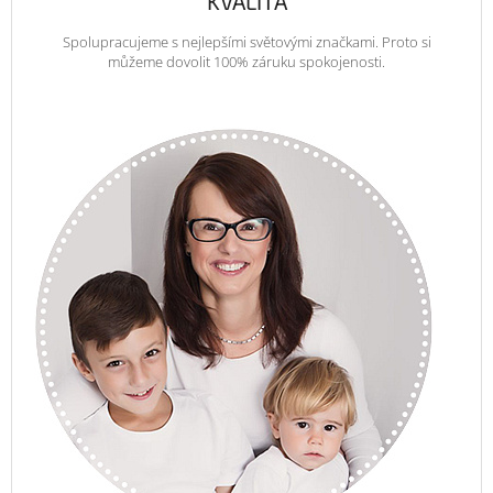
KVALITA
Spolupracujeme s nejlepšími světovými značkami. Proto si
můžeme dovolit 100% záruku spokojenosti.