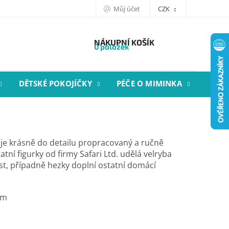
Můj účet
CZK
NÁKUPNÍ KOŠÍK
0 položek
DĚTSKÉ POKOJÍČKY
PÉČE O MIMINKA
STYL
. je krásně do detailu propracovaný a ručně
atní figurky od firmy Safari Ltd. udělá velryba
st,
případně hezky doplní ostatní domácí
cm