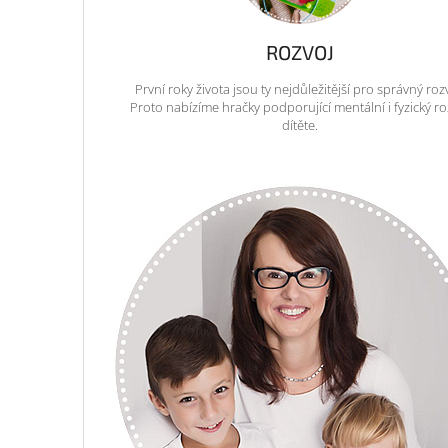
ROZVOJ
První roky života jsou ty nejdůležitější pro správný roz
Proto nabízíme hračky podporující mentální i fyzický ro
dítěte.