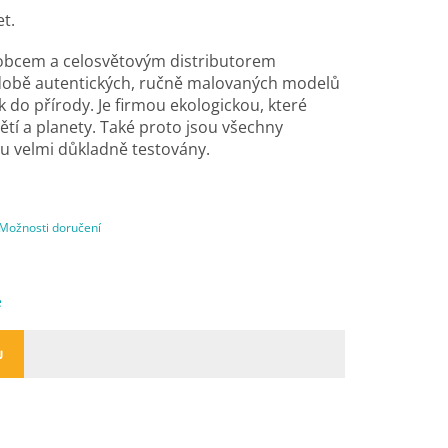
et.
ýrobcem a celosvětovým distributorem
odobě autentických, ručně malovaných modelů
 do přírody. Je
firmou ekologickou, které
ětí a planety. Také proto jsou všechny
u velmi důkladně testovány.
Možnosti doručení
e
U