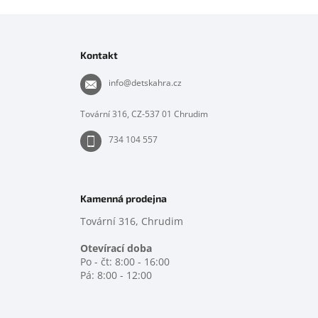
Z
á
p
Kontakt
a
t
info
@
detskahra.cz
í
Tovární 316, CZ-537 01 Chrudim
734 104 557
Kamenná prodejna
Tovární 316, Chrudim
Otevírací doba
Po - čt: 8:00 - 16:00
Pá: 8:00 - 12:00