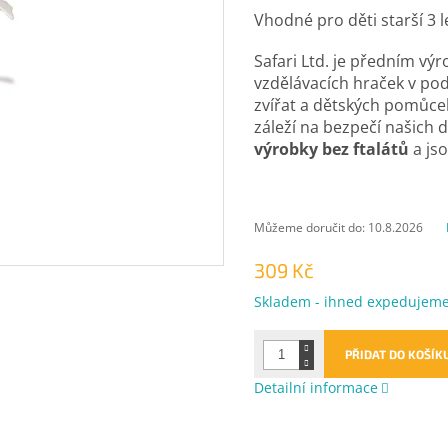
Vhodné pro děti starší 3 l
Safari Ltd. je předním v
vzdělávacích hraček v p
zvířat a dětských pomůcek
záleží na bezpečí našich d
výrobky bez ftalátů
a jso
Můžeme doručit do:
10.8.2026
309 Kč
Měrná
Skladem - ihned expedujem
cena:
PŘIDAT DO KOŠÍK
Detailní informace