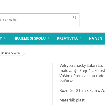
Y
HRAJEME SI SPOLU
KREATIVITA
NA VEN
i Běluha severní
Velryba značky Safari Ltd
malovaný.
Stejně jako ost
Vašim dětem velkou rado
zvířátka.
Rozměr:
21cm x 8cm x 7
Materiál: plast