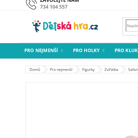
Přejít
734 104 557
na
obsah
PRO NEJMENŠÍ
PRO HOLKY
PRO KLUK
Domů
Pro nejmenší
Figurky
Zvířátka
Safar