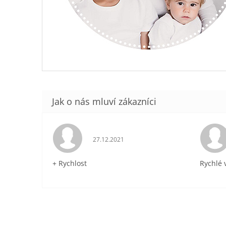
Hodnocení obchodu je 5 z 5 hvězdiček.
27.12.2021
+ Rychlost
Rychlé 