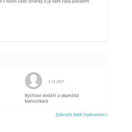
é v horní části stránky a já Vám ráda poradím.
je 5 z 5 hvězdiček.
Hodnocení obchodu je 5 z 5 hvězdiček.
2.12.2021
Rychlost dodání a okamžitá
komunikace
Zobrazit další hodnocení