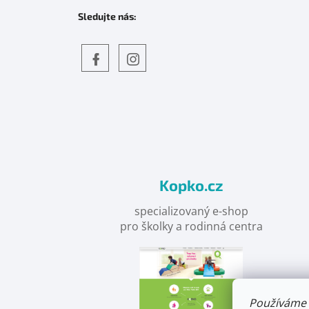
Sledujte nás:
Objevte
detskahra.cz
nás
na
facebooku
Kopko.cz
specializovaný e-shop
pro školky a rodinná centra
Používáme 