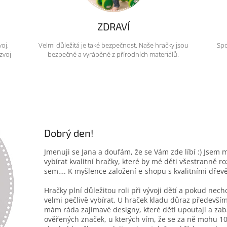
ZDRAVÍ
voj.
Velmi důležitá je také bezpečnost. Naše hračky jsou
Spo
zvoj
bezpečné a vyráběné z přírodních materiálů.
Dobrý den!
Jmenuji se Jana a doufám, že se Vám zde líbí :) Jsem 
vybírat kvalitní hračky, které by mé děti všestranně r
sem…. K myšlence založení e-shopu s kvalitními dřev
Hračky plní důležitou roli při vývoji dětí a pokud nec
velmi pečlivě vybírat. U hraček kladu důraz především
mám ráda zajímavé designy, které děti upoutají a zab
ověřených značek, u kterých vím, že se za ně mohu 10