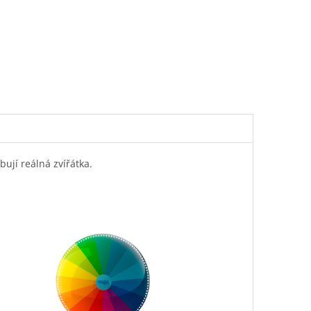
ují reálná zvířátka.