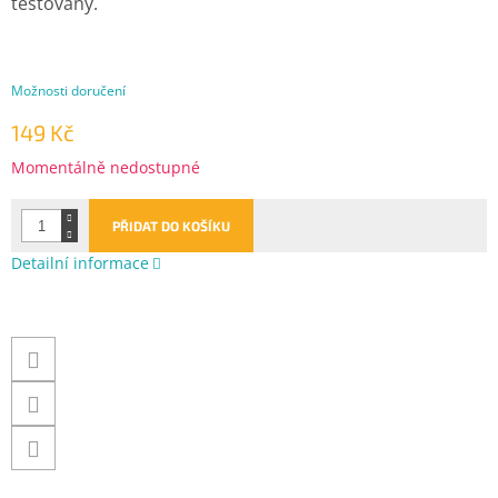
testovány.
Možnosti doručení
149 Kč
Měrná
Momentálně nedostupné
cena:
PŘIDAT DO KOŠÍKU
Detailní informace