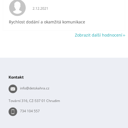
Hodnocení obchodu je 5 z 5 hvězdiček.
2.12.2021
Rychlost dodání a okamžitá komunikace
Zobrazit další hodnocení
Z
á
p
Kontakt
a
t
info
@
detskahra.cz
í
Tovární 316, CZ-537 01 Chrudim
734 104 557