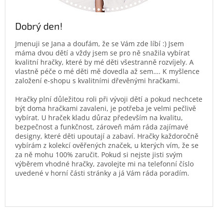
Dobrý den!
Jmenuji se Jana a doufám, že se Vám zde líbí :) Jsem
máma dvou dětí a vždy jsem se pro ně snažila vybírat
kvalitní hračky, které by mé děti všestranně rozvíjely. A
vlastně péče o mé děti mě dovedla až sem…. K myšlence
založení e-shopu s kvalitními dřevěnými hračkami.
Hračky plní důležitou roli při vývoji dětí a pokud nechcete
být doma hračkami zavaleni, je potřeba je velmi pečlivě
vybírat. U hraček kladu důraz především na kvalitu,
bezpečnost a funkčnost, zároveň mám ráda zajímavé
designy, které děti upoutají a zabaví. Hračky každoročně
vybírám z kolekcí ověřených značek, u kterých vím, že se
za ně mohu 100% zaručit. Pokud si nejste jisti svým
výběrem vhodné hračky, zavolejte mi na telefonní číslo
uvedené v horní části stránky a já Vám ráda poradím.