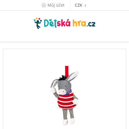
Přejít
Můj účet
CZK
na
obsah