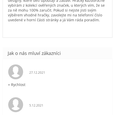
designy, které děti upoutají a zabaví. Hračky každoročně
vybírám z kolekcí ověřených značek, u kterých vím, že se
za ně mohu 100% zaručit. Pokud si nejste jisti svým
výběrem vhodné hračky, zavolejte mi na telefonní číslo
uvedené v horní části stránky a já Vám ráda poradím.
Hodnocení obchodu je 5 z 5 hvězdiček.
27.12.2021
+ Rychlost
Hodnocení obchodu je 5 z 5 hvězdiček.
5.12.2021