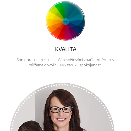
KVALITA
Spolupracujeme s nejlepšími světovými značkami. Proto si
můžeme dovolit 100% záruku spokojenosti.