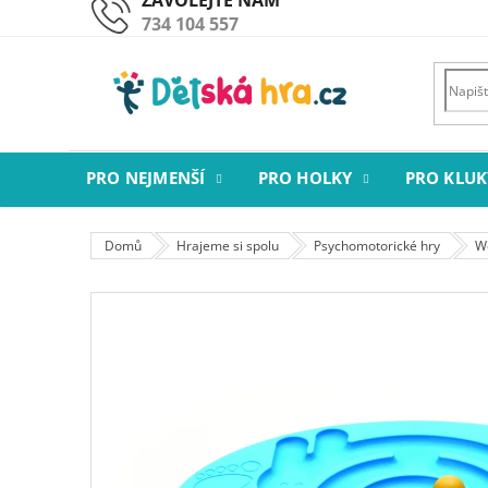
Přejít
734 104 557
na
obsah
PRO NEJMENŠÍ
PRO HOLKY
PRO KLUK
Domů
Hrajeme si spolu
Psychomotorické hry
We