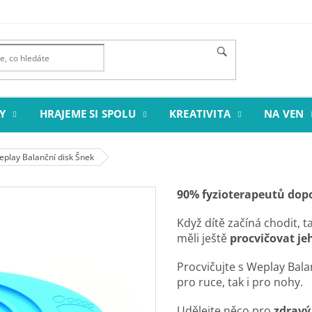
Y
HRAJEME SI SPOLU
KREATIVITA
NA VEN
play Balanční disk Šnek
90% fyzioterapeutů dop
Když dítě začíná chodit,
měli ještě
procvičovat j
Procvičujte s Weplay Bal
pro ruce, tak i pro nohy.
Udělejte něco pro
zdravý