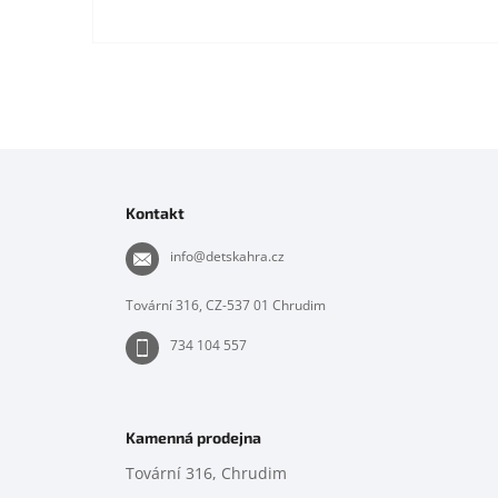
Z
á
p
Kontakt
a
t
info
@
detskahra.cz
í
Tovární 316, CZ-537 01 Chrudim
734 104 557
Kamenná prodejna
Tovární 316, Chrudim