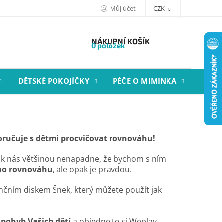
Můj účet
CZK
NÁKUPNÍ KOŠÍK
0 položek
DĚTSKÉ POKOJÍČKY
PÉČE O MIMINKA
STYL
oručuje s dětmi procvičovat rovnováhu!
 tak nás většinou nenapadne, že bychom s ním
eho rovnováhu
, ale opak je pravdou.
ančním diskem Šnek, který můžete použít jak
 pohyb Vašich dětí
a objednejte si Weplay