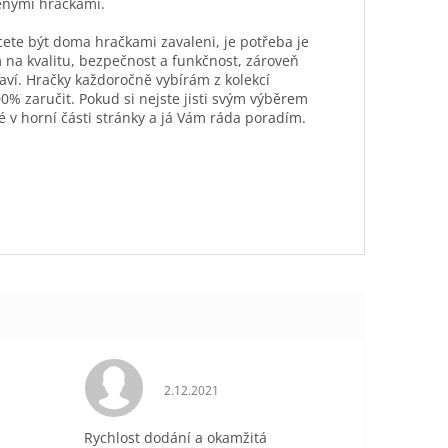
ěnými hračkami.
hcete být doma hračkami zavaleni, je potřeba je
 na kvalitu, bezpečnost a funkčnost, zároveň
aví. Hračky každoročně vybírám z kolekcí
0% zaručit. Pokud si nejste jisti svým výběrem
é v horní části stránky a já Vám ráda poradím.
je 5 z 5 hvězdiček.
Hodnocení obchodu je 5 z 5 hvězdiček.
2.12.2021
Rychlost dodání a okamžitá