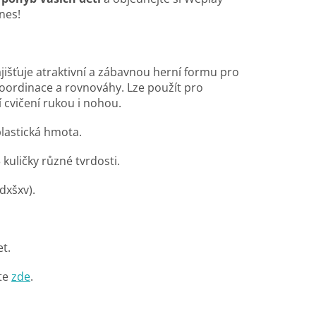
nes!
ajišťuje atraktivní a zábavnou herní formu pro
koordinace a rovnováhy. Lze použít pro
 cvičení rukou i nohou.
plastická hmota.
 kuličky různé tvrdosti.
dxšxv).
et.
te
zde
.