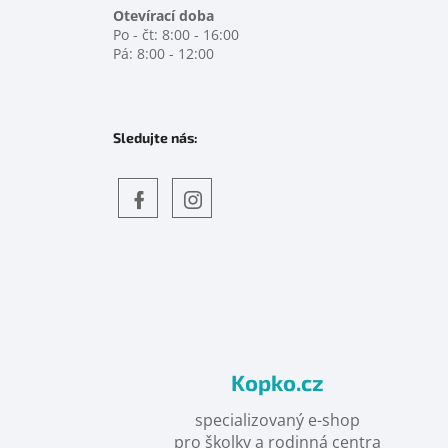
Otevírací doba
Po - čt: 8:00 - 16:00
Pá: 8:00 - 12:00
Sledujte nás:
Objevte
detskahra.cz
nás
na
facebooku
Kopko.cz
specializovaný e-shop
pro školky a rodinná centra