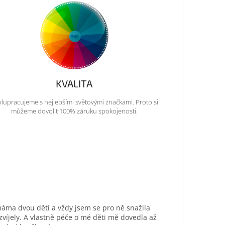
KVALITA
lupracujeme s nejlepšími světovými značkami. Proto si
můžeme dovolit 100% záruku spokojenosti.
máma dvou dětí a vždy jsem se pro ně snažila
ozvíjely. A vlastně péče o mé děti mě dovedla až