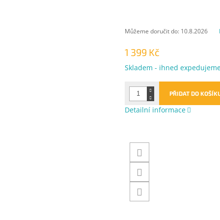
Můžeme doručit do:
10.8.2026
1 399 Kč
Měrná
Skladem - ihned expedujem
cena:
PŘIDAT DO KOŠÍK
Detailní informace