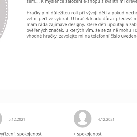
sem…. K myšlence založení e-shopu s kvalitními dřev
Hračky plní důležitou roli při vývoji dětí a pokud nec
velmi pečlivě vybírat. U hraček kladu důraz především
mám ráda zajímavé designy, které děti upoutají a zab
ověřených značek, u kterých vím, že se za ně mohu 10
vhodné hračky, zavolejte mi na telefonní číslo uveden
Hodnocení obchodu je 5 z 5 hvězdiček.
Hodnocení obchodu 
5.12.2021
4.12.2021
vyřízení, spokojenost
+ spokojenost