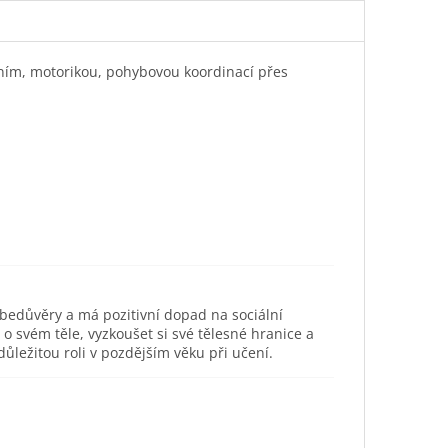
áním, motorikou, pohybovou koordinací přes
ebedůvěry a má pozitivní dopad na sociální
svém těle, vyzkoušet si své tělesné hranice a
ůležitou roli v pozdějším věku při učení.