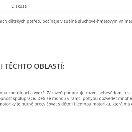
Diskuze
stních dětských potřeb, počínaje vizuálně sluchově-hmatovým vním
esnou koordinaci a výdrž. Zároveň podporuje rozvoj sebevědomí a s
pnost spolupráce. Děti se mohou v rámci pohybu dozvědět mnohé o 
toriky je nutné procvičovat s dětmi i jemnou motoriku, která má d