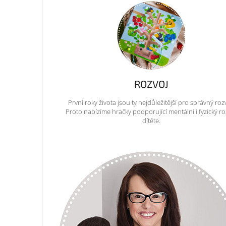
ROZVOJ
První roky života jsou ty nejdůležitější pro správný roz
Proto nabízíme hračky podporující mentální i fyzický ro
dítěte.