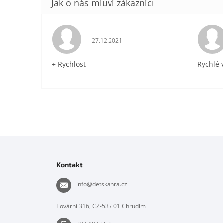
Hodnocení obchodu je 5 z 5 hvězdiček.
27.12.2021
+ Rychlost
Rychlé 
Z
á
p
Kontakt
a
t
info
@
detskahra.cz
í
Tovární 316, CZ-537 01 Chrudim