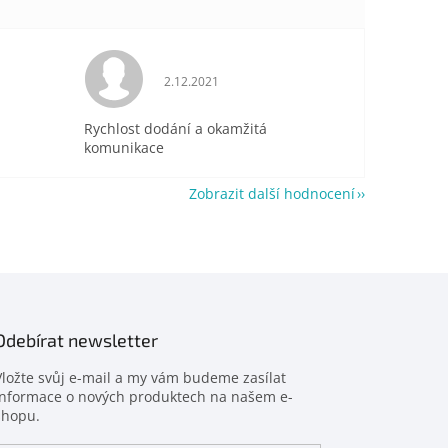
je 5 z 5 hvězdiček.
Hodnocení obchodu je 5 z 5 hvězdiček.
2.12.2021
Rychlost dodání a okamžitá
komunikace
Zobrazit další hodnocení
Odebírat newsletter
Vložte svůj e-mail a my vám budeme zasílat
informace o nových produktech na našem e-
shopu.