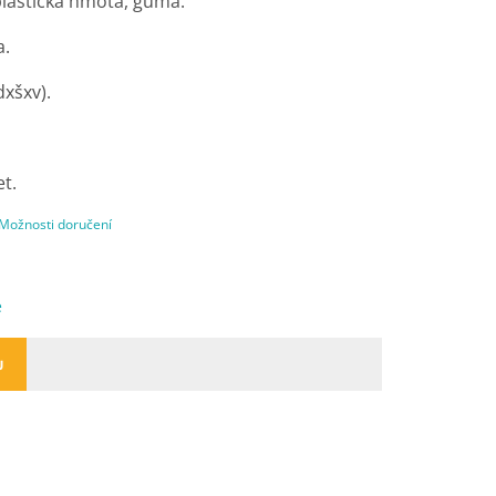
lastická hmota, guma.
a.
dxšxv).
et.
Možnosti doručení
e
U