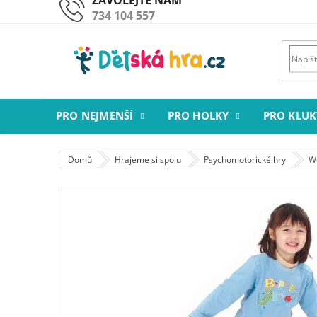
Přejít
734 104 557
na
obsah
PRO NEJMENŠÍ
PRO HOLKY
PRO KLUK
Domů
Hrajeme si spolu
Psychomotorické hry
W