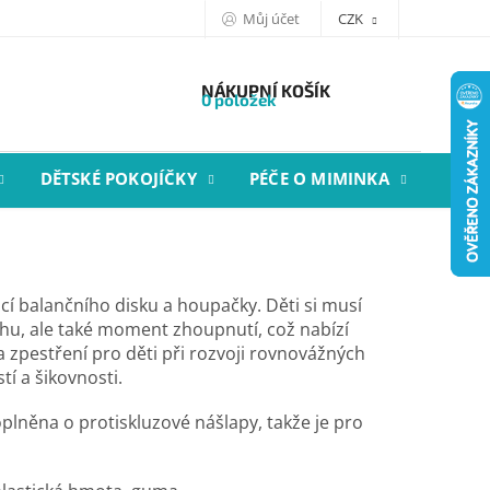
Můj účet
CZK
NÁKUPNÍ KOŠÍK
0 položek
DĚTSKÉ POKOJÍČKY
PÉČE O MIMINKA
STYL
í balančního disku a houpačky. Děti si musí
áhu, ale také moment zhoupnutí, což nabízí
a zpestření pro děti při rozvoji rovnovážných
í a šikovnosti.
plněna o protiskluzové nášlapy, takže je pro