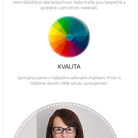
Velmi důležitá je také bezpečnost. Naše hračky jsou bezpečné a
vyráběné z přírodních materiálů.
KVALITA
Spolupracujeme s nejlepšími světovými značkami. Proto si
můžeme dovolit 100% záruku spokojenosti.