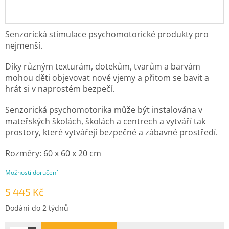
Senzorická stimulace psychomotorické produkty pro
nejmenší.
Díky různým texturám, dotekům, tvarům a barvám
mohou děti objevovat nové vjemy a přitom se bavit a
hrát si v naprostém bezpečí.
Senzorická psychomotorika může být instalována v
mateřských školách, školách a centrech a vytváří tak
prostory, které vytvářejí bezpečné a zábavné prostředí.
Rozměry:
60 x 60 x 20 cm
Možnosti doručení
5 445 Kč
Měrná
Dodání do 2 týdnů
cena: