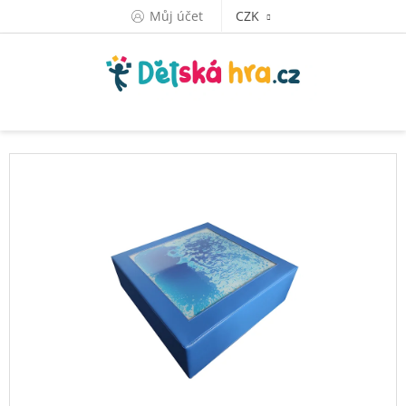
Přejít
Můj účet
CZK
na
obsah