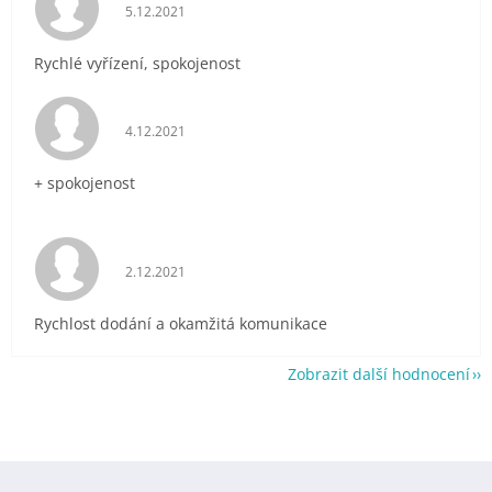
Hodnocení obchodu je 5 z 5 hvězdiček.
5.12.2021
Rychlé vyřízení, spokojenost
Hodnocení obchodu je 5 z 5 hvězdiček.
4.12.2021
+ spokojenost
Hodnocení obchodu je 5 z 5 hvězdiček.
2.12.2021
Rychlost dodání a okamžitá komunikace
Zobrazit další hodnocení
Z