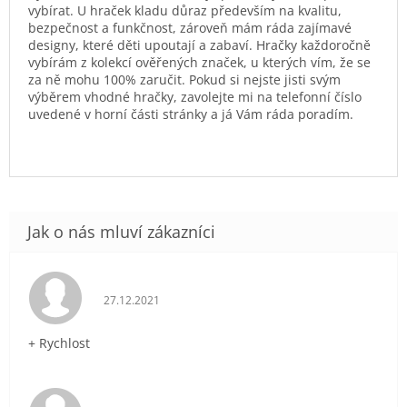
vybírat. U hraček kladu důraz především na kvalitu,
bezpečnost a funkčnost, zároveň mám ráda zajímavé
designy, které děti upoutají a zabaví. Hračky každoročně
vybírám z kolekcí ověřených značek, u kterých vím, že se
za ně mohu 100% zaručit. Pokud si nejste jisti svým
výběrem vhodné hračky, zavolejte mi na telefonní číslo
uvedené v horní části stránky a já Vám ráda poradím.
Hodnocení obchodu je 5 z 5 hvězdiček.
27.12.2021
+ Rychlost