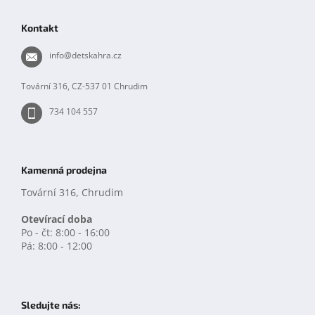
á
p
Kontakt
a
t
info
@
detskahra.cz
í
Tovární 316, CZ-537 01 Chrudim
734 104 557
Kamenná prodejna
Tovární 316, Chrudim
Otevírací doba
Po - čt: 8:00 - 16:00
Pá: 8:00 - 12:00
Sledujte nás: