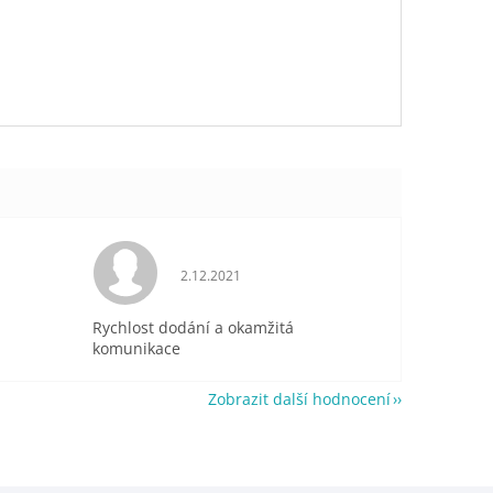
je 5 z 5 hvězdiček.
Hodnocení obchodu je 5 z 5 hvězdiček.
2.12.2021
Rychlost dodání a okamžitá
komunikace
Zobrazit další hodnocení