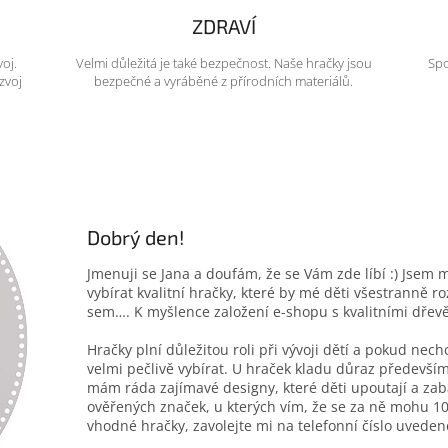
ZDRAVÍ
voj.
Velmi důležitá je také bezpečnost. Naše hračky jsou
Spo
zvoj
bezpečné a vyráběné z přírodních materiálů.
Dobrý den!
Jmenuji se Jana a doufám, že se Vám zde líbí :) Jsem 
vybírat kvalitní hračky, které by mé děti všestranně r
sem…. K myšlence založení e-shopu s kvalitními dřev
Hračky plní důležitou roli při vývoji dětí a pokud nec
velmi pečlivě vybírat. U hraček kladu důraz především
mám ráda zajímavé designy, které děti upoutají a zab
ověřených značek, u kterých vím, že se za ně mohu 10
vhodné hračky, zavolejte mi na telefonní číslo uveden