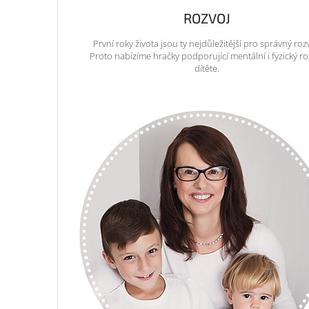
ROZVOJ
První roky života jsou ty nejdůležitější pro správný roz
Proto nabízíme hračky podporující mentální i fyzický ro
dítěte.