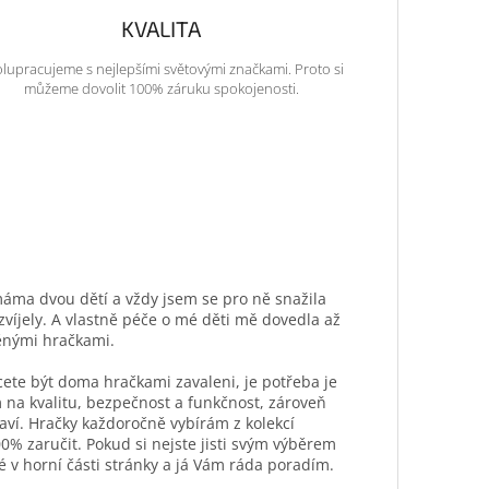
KVALITA
lupracujeme s nejlepšími světovými značkami. Proto si
můžeme dovolit 100% záruku spokojenosti.
máma dvou dětí a vždy jsem se pro ně snažila
ozvíjely. A vlastně péče o mé děti mě dovedla až
ěnými hračkami.
hcete být doma hračkami zavaleni, je potřeba je
 na kvalitu, bezpečnost a funkčnost, zároveň
aví. Hračky každoročně vybírám z kolekcí
0% zaručit. Pokud si nejste jisti svým výběrem
é v horní části stránky a já Vám ráda poradím.