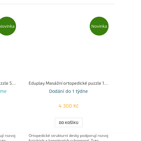
Novinka
Novinka
Eduplay Masážní ortopedické puzzle 5 dílů
Eduplay Masážní ortopedické puzzle 19 dílů
eme
Dodání do 1 týdne
4 300 Kč
DO KOŠÍKU
jí rozvoj
Ortopedické strukturní desky podporují rozvoj
Tyto
fyzických a kognitivních schopností. Tyto