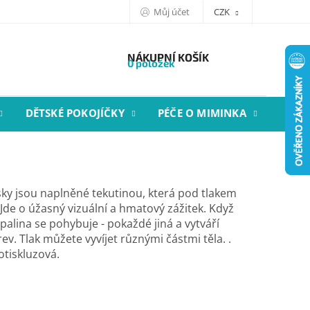
Můj účet
CZK
NÁKUPNÍ KOŠÍK
0 položek
DĚTSKÉ POKOJÍČKY
PÉČE O MIMINKA
STYL
ky jsou naplněné tekutinou, která pod tlakem
Jde o úžasný vizuální a hmatový zážitek. Když
kapalina se pohybuje - pokaždé jiná a vytváří
ev. Tlak můžete vyvíjet různými částmi těla. .
otiskluzová.