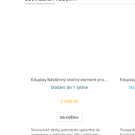
Eduplay Nástěnný otočný element pro senzorické desky
Dodání do 1 týdne
Sk
2 499 Kč
DO KOŠÍKU
Senzorické desky jednoduše upevněte do
Ortopedi
podstavce a otáčejte jimi. Díky otáčivému
fyzických