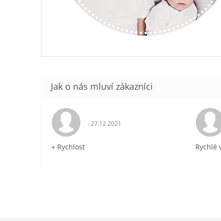
Hodnocení obchodu je 5 z 5 hvězdiček.
27.12.2021
+ Rychlost
Rychlé 