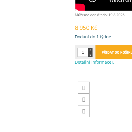
Můžeme doručit do:
19.8.2026
8 950 Kč
Měrná
Dodání do 1 týdne
cena:
PŘIDAT DO KOŠÍK
Detailní informace