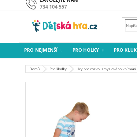
Přejít
734 104 557
na
obsah
PRO NEJMENŠÍ
PRO HOLKY
PRO KLUK
Domů
Pro školky
Hry pro rozvoj smyslového vnímání