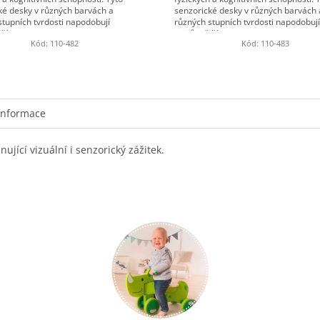
ké desky v různých barvách a
senzorické desky v různých barvách 
stupních tvrdosti napodobují
různých stupních tvrdosti napodobují
í...
nejrůznější...
Kód:
110-482
Kód:
110-483
informace
jící vizuální i senzorický zážitek.