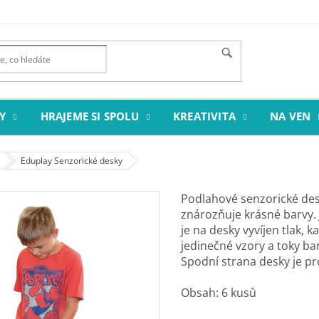
Y
HRAJEME SI SPOLU
KREATIVITA
NA VEN
Eduplay Senzorické desky
Podlahové senzorické des
znározňuje krásné barvy. 
je na desky vyvíjen tlak, 
jedinečné vzory a toky bar
Spodní strana desky je pr
Obsah: 6 kusů