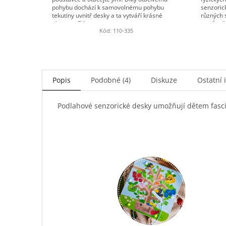
pohybu dochází k samovolnému pohybu
senzoric
tekutiny uvnitř desky a ta vytváří krásné
různých 
obrazce. Děti...
nejrůznějš
Kód:
110-335
Popis
Podobné (4)
Diskuze
Ostatní 
Podlahové senzorické desky umožňují dětem fascinu