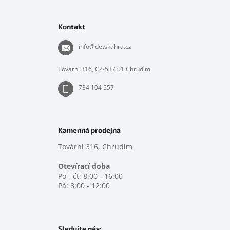
Z
á
p
Kontakt
a
t
info
@
detskahra.cz
í
Tovární 316, CZ-537 01 Chrudim
734 104 557
Kamenná prodejna
Tovární 316, Chrudim
Otevírací doba
Po - čt: 8:00 - 16:00
Pá: 8:00 - 12:00
Sledujte nás: