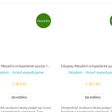
Novinka
Eduplay Masážní ortopedické puzzle 11 dílů
ladem - ihned expedujeme
Skladem - ihned expeduj
2 183 Kč
1 367 Kč
DO KOŠÍKU
DO KOŠÍKU
cké strukturní desky podporují rozvoj
Ortopedické strukturní desky podporu
 a kognitivních schopností. Tyto
fyzických a kognitivních schopností. 