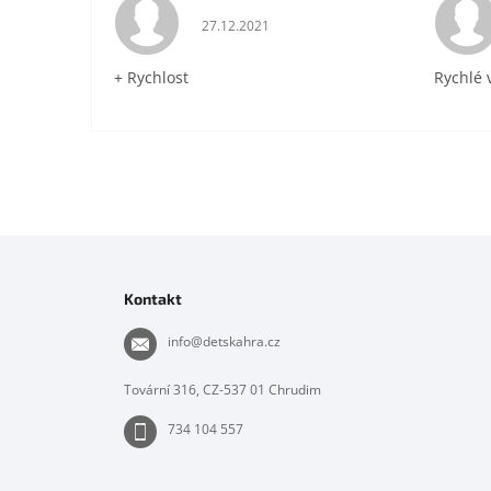
Hodnocení obchodu je 5 z 5 hvězdiček.
27.12.2021
+ Rychlost
Rychlé 
Z
á
p
Kontakt
a
t
info
@
detskahra.cz
í
Tovární 316, CZ-537 01 Chrudim
734 104 557