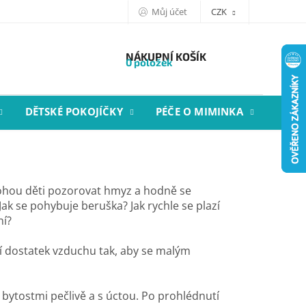
Můj účet
CZK
NÁKUPNÍ KOŠÍK
0 položek
DĚTSKÉ POKOJÍČKY
PÉČE O MIMINKA
STYL
hou děti pozorovat hmyz a hodně se
Jak se pohybuje beruška? Jak rychle se plazí
ní?
í dostatek vzduchu tak, aby se malým
i bytostmi pečlivě a s úctou. Po prohlédnutí