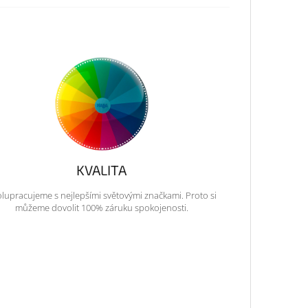
KVALITA
lupracujeme s nejlepšími světovými značkami. Proto si
můžeme dovolit 100% záruku spokojenosti.