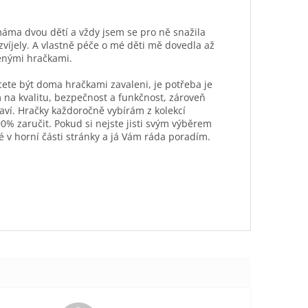
máma dvou dětí a vždy jsem se pro ně snažila
ozvíjely. A vlastně péče o mé děti mě dovedla až
ěnými hračkami.
hcete být doma hračkami zavaleni, je potřeba je
 na kvalitu, bezpečnost a funkčnost, zároveň
aví. Hračky každoročně vybírám z kolekcí
0% zaručit. Pokud si nejste jisti svým výběrem
é v horní části stránky a já Vám ráda poradím.