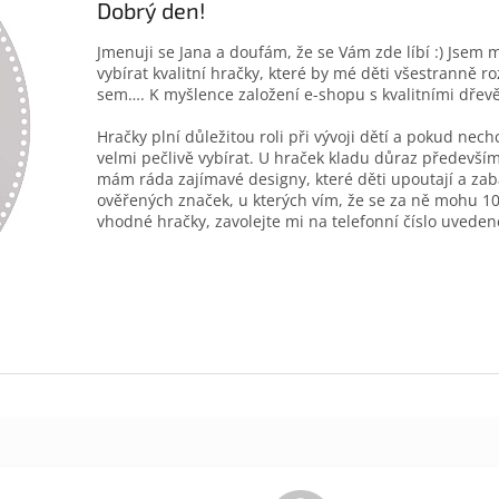
Dobrý den!
Jmenuji se Jana a doufám, že se Vám zde líbí :) Jsem 
vybírat kvalitní hračky, které by mé děti všestranně r
sem…. K myšlence založení e-shopu s kvalitními dřev
Hračky plní důležitou roli při vývoji dětí a pokud nec
velmi pečlivě vybírat. U hraček kladu důraz především
mám ráda zajímavé designy, které děti upoutají a zab
ověřených značek, u kterých vím, že se za ně mohu 10
vhodné hračky, zavolejte mi na telefonní číslo uveden