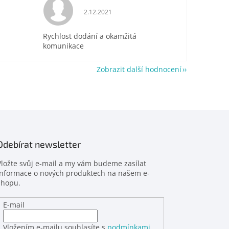
je 5 z 5 hvězdiček.
Hodnocení obchodu je 5 z 5 hvězdiček.
2.12.2021
Rychlost dodání a okamžitá
komunikace
Zobrazit další hodnocení
Odebírat newsletter
Vložte svůj e-mail a my vám budeme zasílat
informace o nových produktech na našem e-
shopu.
E-mail
Vložením e-mailu souhlasíte s
podmínkami