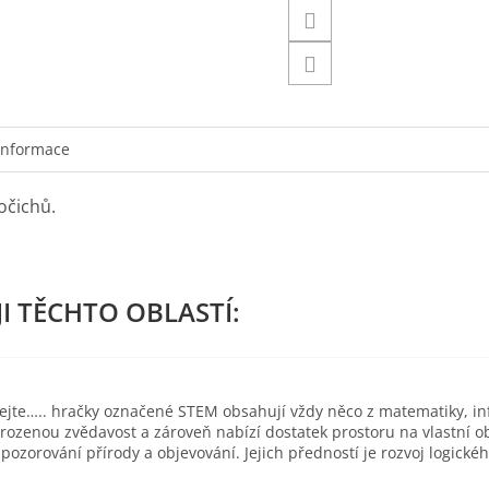
informace
očichů.
ejte….. hračky označené STEM obsahují vždy něco z matematiky, inf
ozenou zvědavost a zároveň nabízí dostatek prostoru na vlastní 
zorování přírody a objevování. Jejich předností je rozvoj logické