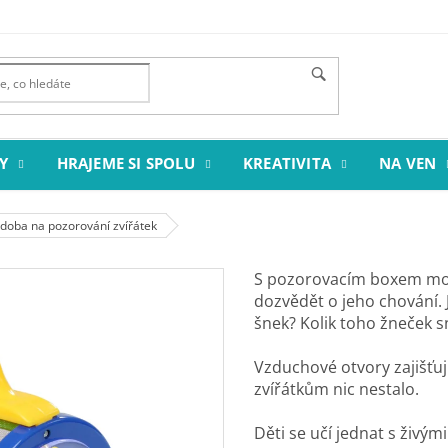
Y
HRAJEME SI SPOLU
KREATIVITA
NA VEN
doba na pozorování zvířátek
S pozorovacím boxem mo
dozvědět o jeho chování.
šnek? Kolik toho
žneček
s
Vzduchové otvory zajišťuj
zvířátkům nic nestalo.
Děti se učí jednat s živým