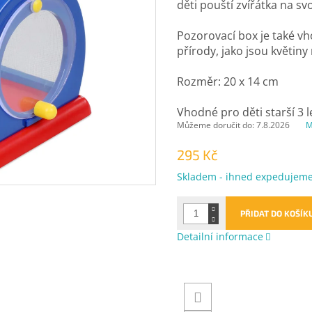
děti pouští zvířátka na s
Pozorovací box je také vh
přírody, jako jsou květiny 
Rozměr: 20 x 14 cm
Vhodné pro děti starší 3 l
Můžeme doručit do:
7.8.2026
M
295 Kč
Měrná
Skladem - ihned expedujem
cena:
PŘIDAT DO KOŠÍK
Detailní informace