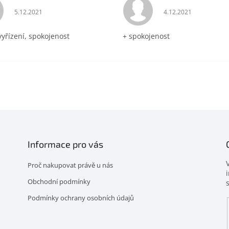
Hodnocení obchodu je 5 z 5 hvězdiček.
Hodnocení obchodu 
5.12.2021
4.12.2021
vyřízení, spokojenost
+ spokojenost
Informace pro vás
Proč nakupovat právě u nás
Obchodní podmínky
Podmínky ochrany osobních údajů