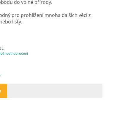
vobodu do volné přírody.
odný pro prohlížení mnoha dalších věcí z
nebo listy.
et.
ožnosti doručení
e
U