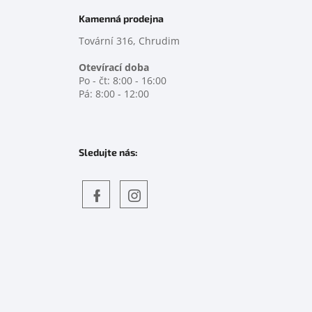
Kamenná prodejna
Tovární 316, Chrudim
Otevírací doba
Po - čt: 8:00 - 16:00
Pá: 8:00 - 12:00
Sledujte nás:
Objevte
detskahra.cz
nás
na
facebooku