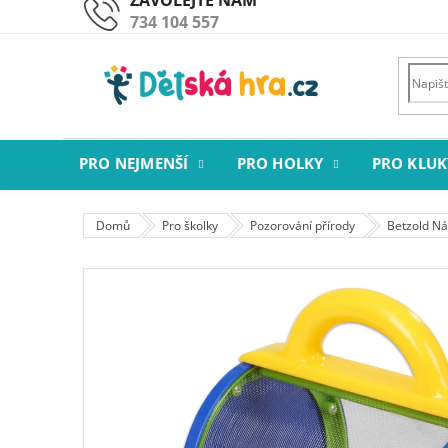
Přejít
734 104 557
na
obsah
PRO NEJMENŠÍ
PRO HOLKY
PRO KLUK
Domů
Pro školky
Pozorování přírody
Betzold Ná