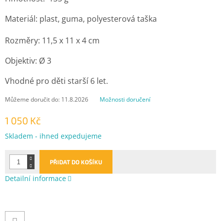
Materiál: plast, guma, polyesterová taška
Rozměry: 11,5 x 11 x 4 cm
Objektiv: Ø 3
Vhodné pro děti starší 6 let.
Můžeme doručit do:
11.8.2026
Možnosti doručení
1 050 Kč
Měrná
Skladem - ihned expedujeme
cena:
PŘIDAT DO KOŠÍKU
Detailní informace