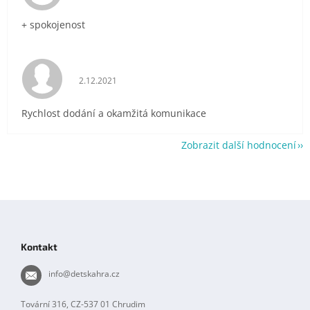
+ spokojenost
Hodnocení obchodu je 5 z 5 hvězdiček.
2.12.2021
Rychlost dodání a okamžitá komunikace
Zobrazit další hodnocení
Z
á
p
Kontakt
a
t
info
@
detskahra.cz
í
Tovární 316, CZ-537 01 Chrudim