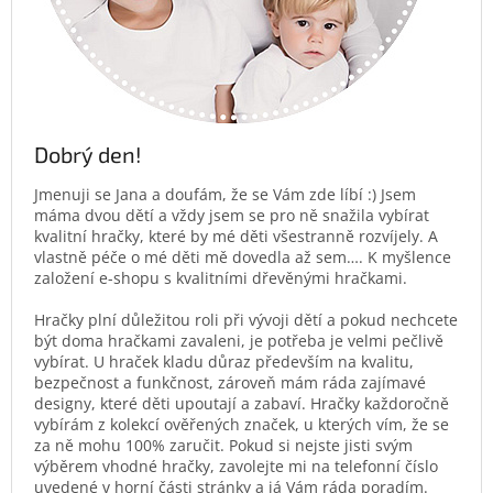
Dobrý den!
Jmenuji se Jana a doufám, že se Vám zde líbí :) Jsem
máma dvou dětí a vždy jsem se pro ně snažila vybírat
kvalitní hračky, které by mé děti všestranně rozvíjely. A
vlastně péče o mé děti mě dovedla až sem…. K myšlence
založení e-shopu s kvalitními dřevěnými hračkami.
Hračky plní důležitou roli při vývoji dětí a pokud nechcete
být doma hračkami zavaleni, je potřeba je velmi pečlivě
vybírat. U hraček kladu důraz především na kvalitu,
bezpečnost a funkčnost, zároveň mám ráda zajímavé
designy, které děti upoutají a zabaví. Hračky každoročně
vybírám z kolekcí ověřených značek, u kterých vím, že se
za ně mohu 100% zaručit. Pokud si nejste jisti svým
výběrem vhodné hračky, zavolejte mi na telefonní číslo
uvedené v horní části stránky a já Vám ráda poradím.