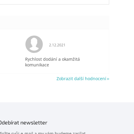
je 5 z 5 hvězdiček.
Hodnocení obchodu je 5 z 5 hvězdiček.
2.12.2021
Rychlost dodání a okamžitá
komunikace
Zobrazit další hodnocení
Odebírat newsletter
Vložte svůj e-mail a my vám budeme zasílat