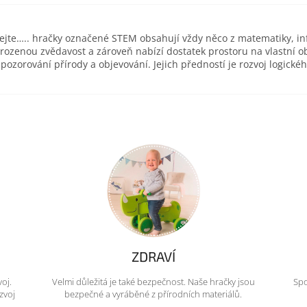
ejte….. hračky označené STEM obsahují vždy něco z matematiky, inf
ozenou zvědavost a zároveň nabízí dostatek prostoru na vlastní 
zorování přírody a objevování. Jejich předností je rozvoj logické
ZDRAVÍ
voj.
Velmi důležitá je také bezpečnost. Naše hračky jsou
Spo
zvoj
bezpečné a vyráběné z přírodních materiálů.