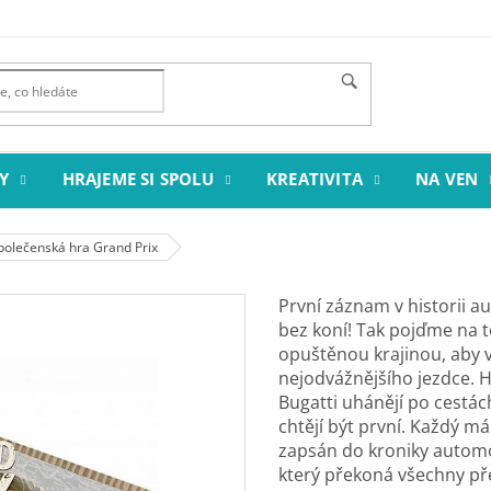
Y
HRAJEME SI SPOLU
KREATIVITA
NA VEN
olečenská hra Grand Prix
První záznam v historii a
bez koní! Tak pojďme na 
opuštěnou krajinou, aby v
nejodvážnějšího jezdce. H
Bugatti uhánějí po cestác
chtějí být první. Každý má 
zapsán do kroniky automo
který překoná všechny př