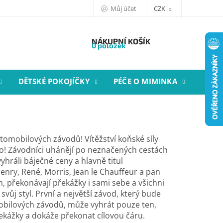
Můj účet
CZK
NÁKUPNÍ KOŠÍK
0 položek
DĚTSKÉ POKOJÍČKY
PÉČE O MIMINKA
STYL
utomobilových závodů! Vítěžství koňské síly
to! Závodníci uhánějí po neznačených cestách
yhráli báječné ceny a hlavně titul
enry, René, Morris, Jean le Chauffeur a pan
h, překonávají překážky i sami sebe a všichni
svůj styl. První a největší závod, který bude
bilových závodů, může vyhrát pouze ten,
ekážky a dokáže překonat cílovou čáru.