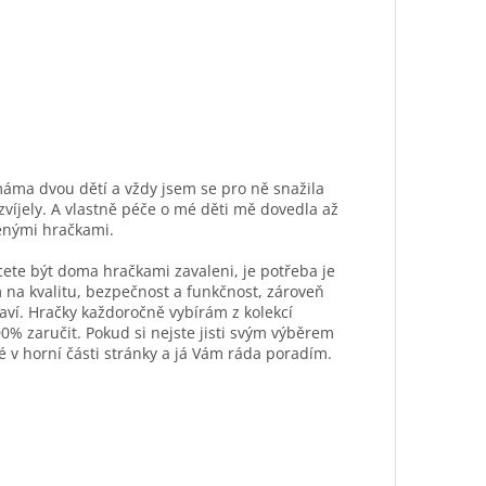
máma dvou dětí a vždy jsem se pro ně snažila
ozvíjely. A vlastně péče o mé děti mě dovedla až
ěnými hračkami.
hcete být doma hračkami zavaleni, je potřeba je
 na kvalitu, bezpečnost a funkčnost, zároveň
aví. Hračky každoročně vybírám z kolekcí
0% zaručit. Pokud si nejste jisti svým výběrem
é v horní části stránky a já Vám ráda poradím.