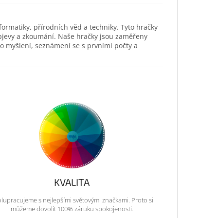
ormatiky, přírodních věd a techniky. Tyto hračky
objevy a zkoumání. Naše hračky jsou zaměřeny
ho myšlení, seznámení se s prvními počty a
KVALITA
lupracujeme s nejlepšími světovými značkami. Proto si
můžeme dovolit 100% záruku spokojenosti.