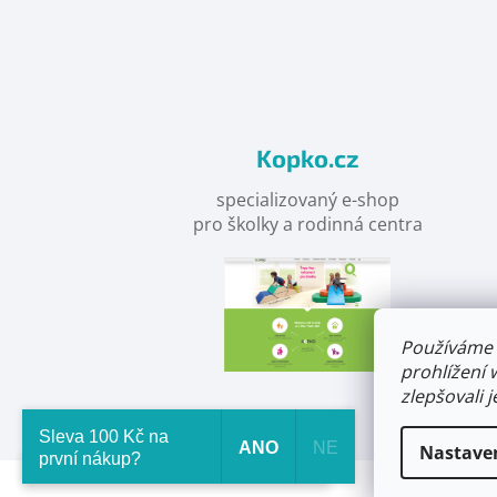
nás
na
facebooku
Kopko.cz
specializovaný e-shop
pro školky a rodinná centra
Používáme 
prohlížení 
zlepšovali 
Sleva 100 Kč na
ANO
NE
Nastave
první nákup?
Ke každé objednávce obdržíte malý dárek.