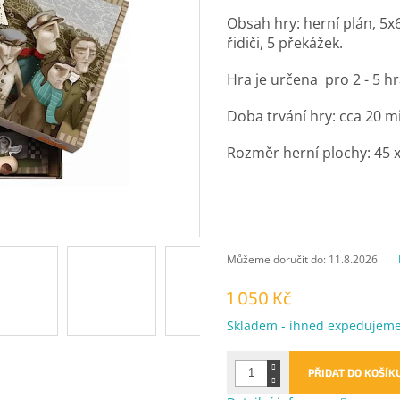
Obsah hry: herní plán, 5x
řidiči, 5 překážek.
Hra je určena pro 2 - 5 h
Doba trvání hry: cca 20 m
Rozměr herní plochy: 45 x
Můžeme doručit do:
11.8.2026
1 050 Kč
Měrná
Skladem - ihned expedujem
cena:
PŘIDAT DO KOŠÍK