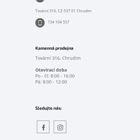
í
Tovární 316, CZ-537 01 Chrudim
734 104 557
Kamenná prodejna
Tovární 316, Chrudim
Otevírací doba
Po - čt: 8:00 - 16:00
Pá: 8:00 - 12:00
Sledujte nás:
Objevte
detskahra.cz