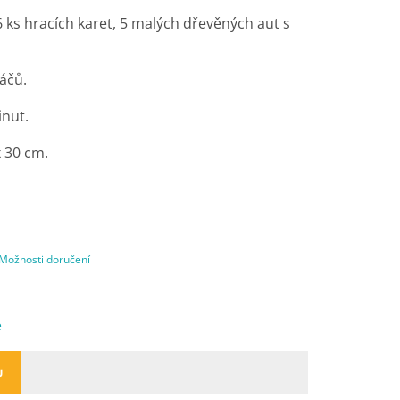
6 ks hracích karet, 5 malých dřevěných aut s
ráčů.
inut.
 30 cm.
Možnosti doručení
e
U