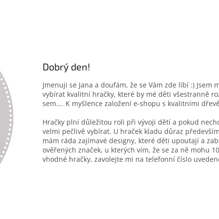
Dobrý den!
Jmenuji se Jana a doufám, že se Vám zde líbí :) Jsem 
vybírat kvalitní hračky, které by mé děti všestranně r
sem…. K myšlence založení e-shopu s kvalitními dřev
Hračky plní důležitou roli při vývoji dětí a pokud nec
velmi pečlivě vybírat. U hraček kladu důraz především
mám ráda zajímavé designy, které děti upoutají a zab
ověřených značek, u kterých vím, že se za ně mohu 10
vhodné hračky, zavolejte mi na telefonní číslo uveden