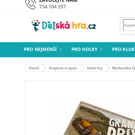
Přejít
734 104 557
na
obsah
PRO NEJMENŠÍ
PRO HOLKY
PRO KLUK
Domů
Hrajeme si spolu
Stolní hry
Marbushka Sp