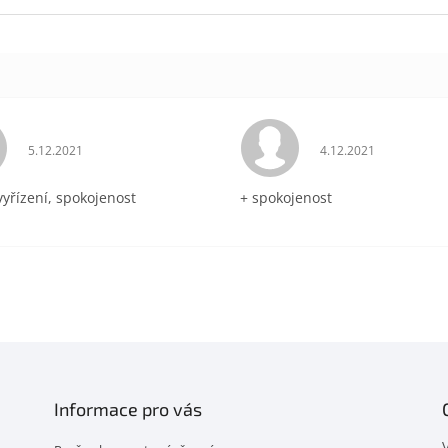
Hodnocení obchodu je 5 z 5 hvězdiček.
Hodnocení obchodu 
5.12.2021
4.12.2021
vyřízení, spokojenost
+ spokojenost
Informace pro vás