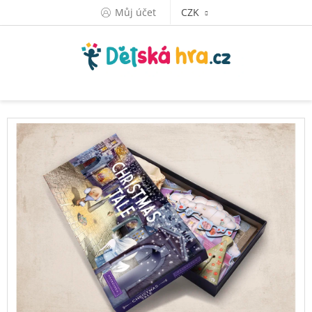
Přejít
Můj účet
CZK
na
obsah