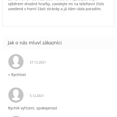
výběrem vhodné hračky, zavolejte mi na telefonní číslo
uvedené v horní části stránky a já Vám ráda poradím.
Hodnocení obchodu je 5 z 5 hvězdiček.
27.12.2021
+ Rychlost
Hodnocení obchodu je 5 z 5 hvězdiček.
5.12.2021
Rychlé vyřízení, spokojenost