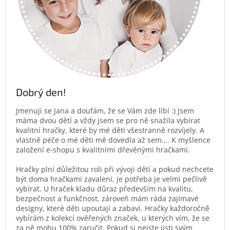
Dobrý den!
Jmenuji se Jana a doufám, že se Vám zde líbí :) Jsem
máma dvou dětí a vždy jsem se pro ně snažila vybírat
kvalitní hračky, které by mé děti všestranně rozvíjely. A
vlastně péče o mé děti mě dovedla až sem…. K myšlence
založení e-shopu s kvalitními dřevěnými hračkami.
Hračky plní důležitou roli při vývoji dětí a pokud nechcete
být doma hračkami zavaleni, je potřeba je velmi pečlivě
vybírat. U hraček kladu důraz především na kvalitu,
bezpečnost a funkčnost, zároveň mám ráda zajímavé
designy, které děti upoutají a zabaví. Hračky každoročně
vybírám z kolekcí ověřených značek, u kterých vím, že se
za ně mohu 100% zaručit. Pokud si nejste jisti svým