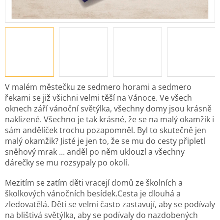
V malém městečku ze sedmero horami a sedmero
řekami se již všichni velmi těší na Vánoce. Ve všech
oknech září vánoční světýlka, všechny domy jsou krásně
naklizené. Všechno je tak krásné, že se na malý okamžik i
sám andělíček trochu pozapomněl. Byl to skutečně jen
malý okamžik? Jisté je jen to, že se mu do cesty připletl
sněhový mrak ... anděl po něm uklouzl a všechny
dárečky se mu rozsypaly po okolí.
Mezitím se zatím děti vracejí domů ze školních a
školkových vánočních besídek.Cesta je dlouhá a
zledovatělá. Děti se velmi často zastavují, aby se podívaly
na blištivá světýlka, aby se podívaly do nazdobených