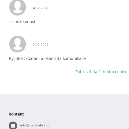
Hodnocení obchodu je 5 z 5 hvězdiček.
4.12.2021
+ spokojenost
Hodnocení obchodu je 5 z 5 hvězdiček.
2.12.2021
Rychlost dodání a okamžitá komunikace
Zobrazit další hodnocení
Z
á
p
Kontakt
a
t
info
@
detskahra.cz