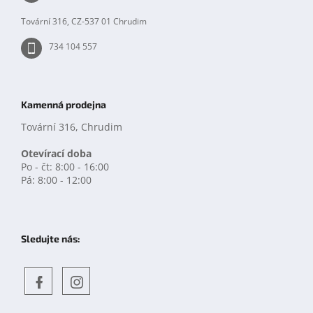
í
Tovární 316, CZ-537 01 Chrudim
734 104 557
Kamenná prodejna
Tovární 316, Chrudim
Otevírací doba
Po - čt: 8:00 - 16:00
Pá: 8:00 - 12:00
Sledujte nás:
Objevte
detskahra.cz