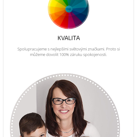
KVALITA
Spolupracujeme s nejlepšími světovými značkami. Proto si
můžeme dovolit 100% záruku spokojenosti.