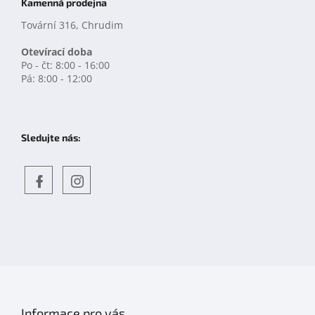
Kamenná prodejna
Tovární 316, Chrudim
Otevírací doba
Po - čt: 8:00 - 16:00
Pá: 8:00 - 12:00
Sledujte nás:
Objevte
detskahra.cz
nás
na
facebooku
Informace pro vás