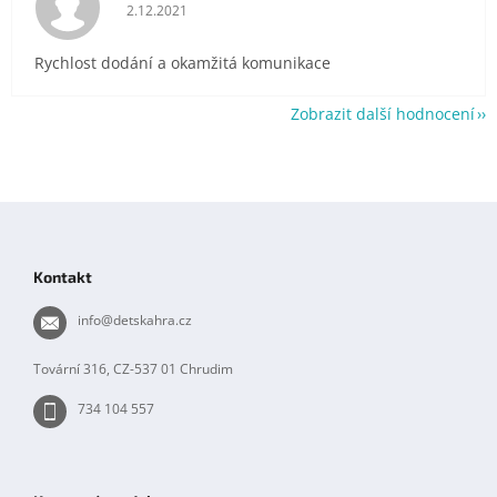
Hodnocení obchodu je 5 z 5 hvězdiček.
2.12.2021
Rychlost dodání a okamžitá komunikace
Zobrazit další hodnocení
Z
á
p
Kontakt
a
t
info
@
detskahra.cz
í
Tovární 316, CZ-537 01 Chrudim
734 104 557