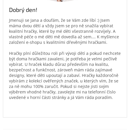
Dobrý den!
Jmenuji se Jana a doufám, že se Vám zde líbí :) Jsem
máma dvou dětí a vždy jsem se pro ně snažila vybírat
kvalitní hračky, které by mé děti všestranně rozvíjely. A
vlastně péče o mé děti mě dovedla až sem…. K myšlence
založení e-shopu s kvalitními dřevěnými hračkami.
Hračky plní důležitou roli při vývoji dětí a pokud nechcete
být doma hračkami zavaleni, je potřeba je velmi pečlivě
vybírat. U hraček kladu důraz především na kvalitu,
bezpečnost a funkčnost, zároveň mám ráda zajímavé
designy, které děti upoutají a zabaví. Hračky každoročně
vybírám z kolekcí ověřených značek, u kterých vím, že se
za ně mohu 100% zaručit. Pokud si nejste jisti svým
výběrem vhodné hračky, zavolejte mi na telefonní číslo
uvedené v horní části stránky a já Vám ráda poradím.