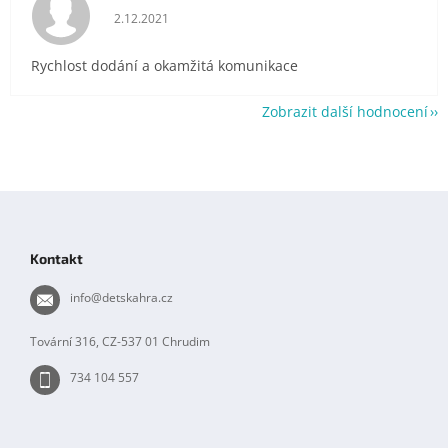
Hodnocení obchodu je 5 z 5 hvězdiček.
2.12.2021
Rychlost dodání a okamžitá komunikace
Zobrazit další hodnocení
Z
á
p
Kontakt
a
t
info
@
detskahra.cz
í
Tovární 316, CZ-537 01 Chrudim
734 104 557