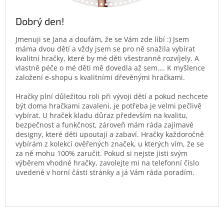
Dobrý den!
Jmenuji se Jana a doufám, že se Vám zde líbí :) Jsem
máma dvou dětí a vždy jsem se pro ně snažila vybírat
kvalitní hračky, které by mé děti všestranně rozvíjely. A
vlastně péče o mé děti mě dovedla až sem…. K myšlence
založení e-shopu s kvalitními dřevěnými hračkami.
Hračky plní důležitou roli při vývoji dětí a pokud nechcete
být doma hračkami zavaleni, je potřeba je velmi pečlivě
vybírat. U hraček kladu důraz především na kvalitu,
bezpečnost a funkčnost, zároveň mám ráda zajímavé
designy, které děti upoutají a zabaví. Hračky každoročně
vybírám z kolekcí ověřených značek, u kterých vím, že se
za ně mohu 100% zaručit. Pokud si nejste jisti svým
výběrem vhodné hračky, zavolejte mi na telefonní číslo
uvedené v horní části stránky a já Vám ráda poradím.