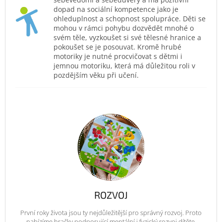
dopad na sociální kompetence jako je
ohleduplnost a schopnost spolupráce. Děti se
mohou v rámci pohybu dozvědět mnohé o
svém těle, vyzkoušet si své tělesné hranice a
pokoušet se je posouvat. Kromě hrubé
motoriky je nutné procvičovat s dětmi i
jemnou motoriku, která má důležitou roli v
pozdějším věku při učení.
ROZVOJ
První roky života jsou ty nejdůležitější pro správný rozvoj. Proto
nabízíme hračky podporující mentální i fyzický rozvoj dítěte.