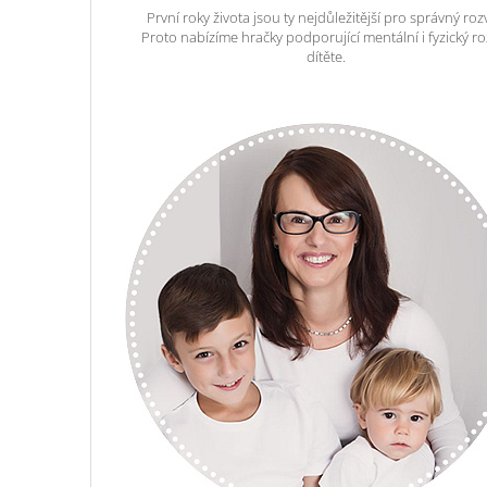
První roky života jsou ty nejdůležitější pro správný roz
Proto nabízíme hračky podporující mentální i fyzický ro
dítěte.