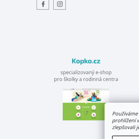
Objevte
detskahra.cz
nás
na
facebooku
Kopko.cz
specializovaný e-shop
pro školky a rodinná centra
Používáme 
prohlížení 
zlepšovali 