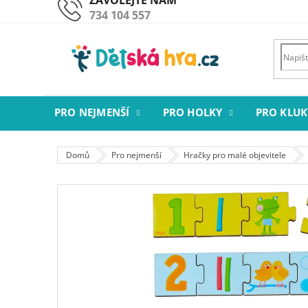
Přejít
734 104 557
na
obsah
PRO NEJMENŠÍ
PRO HOLKY
PRO KLUK
Domů
Pro nejmenší
Hračky pro malé objevitele