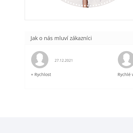
Hodnocení obchodu je 5 z 5 hvězdiček.
27.12.2021
+ Rychlost
Rychlé 
Z
á