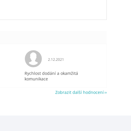
je 5 z 5 hvězdiček.
Hodnocení obchodu je 5 z 5 hvězdiček.
2.12.2021
Rychlost dodání a okamžitá
komunikace
Zobrazit další hodnocení