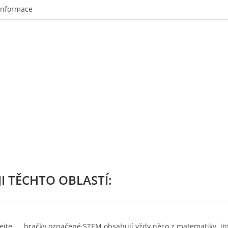
informace
ejte….. hračky označené STEM obsahují vždy něco z matematiky, inf