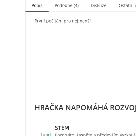
Popis
Podobné (4)
Diskuze
Ostatní 
První počítání pro nejmenší
STEM
Pozorujte, žasněte a především vyzkouš