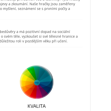
objevy a zkoumání. Naše hračky jsou zaměřeny
ho myšlení, seznámení se s prvními počty a
ebedůvěry a má pozitivní dopad na sociální
svém těle, vyzkoušet si své tělesné hranice a
ůležitou roli v pozdějším věku při učení.
KVALITA