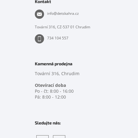
p
Kontakt
a
t
info
@
detskahra.cz
í
Tovární 316, CZ-537 01 Chrudim
734 104 557
Kamenná prodejna
Tovární 316, Chrudim
Otevírací doba
Po - čt: 8:00 - 16:00
Pá: 8:00 - 12:00
Sledujte nás: