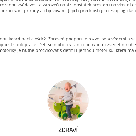
ozenou zvědavost a zároveň nabízí dostatek prostoru na vlastní 
zorování přírody a objevování. Jejich předností je rozvoj logické
esnou koordinaci a výdrž. Zároveň podporuje rozvoj sebevědomí a s
pnost spolupráce. Děti se mohou v rámci pohybu dozvědět mnohé o 
toriky je nutné procvičovat s dětmi i jemnou motoriku, která má d
ZDRAVÍ