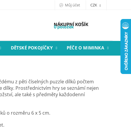
Můj účet
CZK
NÁKUPNÍ KOŠÍK
0 položek
DĚTSKÉ POKOJÍČKY
PÉČE O MIMINKA
STYL
aždému z pěti číselných puzzle dílků počtem
le dílky. Prostřednictvím hry se seznámí nejen
ožství, ale také s předměty každodenní
lků o rozměru 6 x 5 cm.
et.