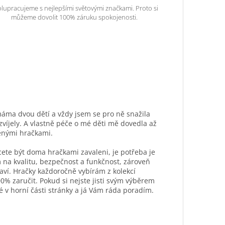
lupracujeme s nejlepšími světovými značkami. Proto si
můžeme dovolit 100% záruku spokojenosti.
máma dvou dětí a vždy jsem se pro ně snažila
ozvíjely. A vlastně péče o mé děti mě dovedla až
ěnými hračkami.
hcete být doma hračkami zavaleni, je potřeba je
 na kvalitu, bezpečnost a funkčnost, zároveň
aví. Hračky každoročně vybírám z kolekcí
0% zaručit. Pokud si nejste jisti svým výběrem
é v horní části stránky a já Vám ráda poradím.