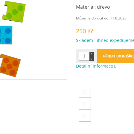
Materiál: dřevo
Můžeme doručit do:
11.8.2026
250 Kč
Měrná
Skladem - ihned expedujem
cena:
PŘIDAT DO KOŠÍK
Detailní informace