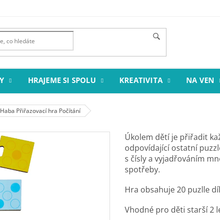
Y
HRAJEME SI SPOLU
KREATIVITA
NA VEN
Haba Přiřazovací hra Počítání
Úkolem dětí je přiřadit k
odpovídající ostatní puzz
s čísly a vyjadřováním mn
spotřeby.
Hra obsahuje 20 puzlle dí
Vhodné pro děti starší 2 l