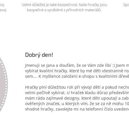
voj.
Velmi důležitá je také bezpečnost. Naše hračky jsou
Spo
zvoj
bezpečné a vyráběné z přírodních materiálů.
Dobrý den!
Jmenuji se Jana a doufám, že se Vám zde líbí :) Jsem 
vybírat kvalitní hračky, které by mé děti všestranně r
sem…. K myšlence založení e-shopu s kvalitními dřev
Hračky plní důležitou roli při vývoji dětí a pokud nec
velmi pečlivě vybírat. U hraček kladu důraz především
mám ráda zajímavé designy, které děti upoutají a zab
ověřených značek, u kterých vím, že se za ně mohu 10
vhodné hračky, zavolejte mi na telefonní číslo uveden