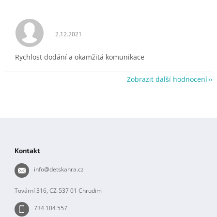
Hodnocení obchodu je 5 z 5 hvězdiček.
2.12.2021
Rychlost dodání a okamžitá komunikace
Zobrazit další hodnocení
Z
á
p
Kontakt
a
t
info
@
detskahra.cz
í
Tovární 316, CZ-537 01 Chrudim
734 104 557