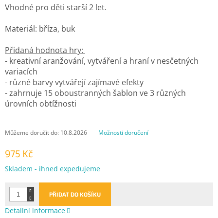
Vhodné pro děti starší 2 let.
Materiál: bříza, buk
Přidaná hodnota hry:
- kreativní aranžování, vytváření a hraní v nesčetných
variacích
- různé barvy vytvářejí zajímavé efekty
- zahrnuje 15 oboustranných šablon ve 3 různých
úrovních obtížnosti
Můžeme doručit do:
10.8.2026
Možnosti doručení
975 Kč
Měrná
Skladem - ihned expedujeme
cena:
PŘIDAT DO KOŠÍKU
Detailní informace