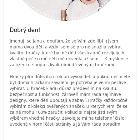
Dobrý den!
Jmenuji se Jana a doufám, že se Vám zde líbí :) Jsem
máma dvou dětí a vždy jsem se pro ně snažila vybírat
kvalitní hračky, které by mé děti všestranně rozvíjely. A
vlastně péče o mé děti mě dovedla až sem…. K myšlence
založení e-shopu s kvalitními dřevěnými hračkami.
Hračky plní důležitou roli při vývoji dětí a pokud nechcete
být doma hračkami zavaleni, je potřeba je velmi pečlivě
vybírat. U hraček kladu důraz především na kvalitu,
bezpečnost a funkčnost, zároveň mám ráda zajímavé
designy, které děti upoutají a zabaví. Hračky každoročně
vybírám z kolekcí ověřených značek, u kterých vím, že se
za ně mohu 100% zaručit. Pokud si nejste jisti svým
výběrem vhodné hračky, zavolejte mi na telefonní číslo
uvedené v horní části stránky a já Vám ráda poradím.