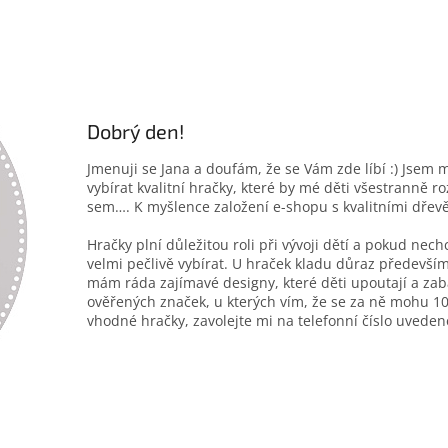
Dobrý den!
Jmenuji se Jana a doufám, že se Vám zde líbí :) Jsem 
vybírat kvalitní hračky, které by mé děti všestranně r
sem…. K myšlence založení e-shopu s kvalitními dřev
Hračky plní důležitou roli při vývoji dětí a pokud nec
velmi pečlivě vybírat. U hraček kladu důraz především
mám ráda zajímavé designy, které děti upoutají a zab
ověřených značek, u kterých vím, že se za ně mohu 10
vhodné hračky, zavolejte mi na telefonní číslo uveden