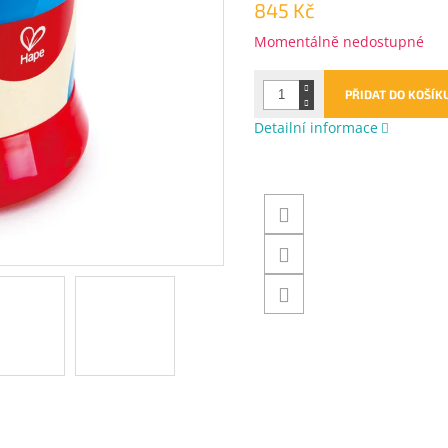
845 Kč
Měrná
Momentálně nedostupné
cena:
PŘIDAT DO KOŠÍK
Detailní informace