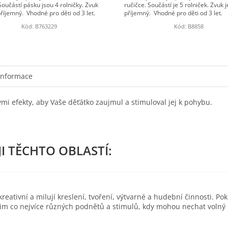
Součástí pásku jsou 4 rolničky. Zvuk
ručičce. Součástí je 5 rolniček. Zvuk je
 příjemný. Vhodné pro děti od 3 let.
příjemný. Vhodné pro děti od 3 let.
Kód:
B763229
Kód:
B8858
informace
i efekty, aby Vaše děťátko zaujmul a stimuloval jej k pohybu.
eativní a milují kreslení, tvoření, výtvarné a hudební činnosti. Pok
 jim co nejvíce různých podnětů a stimulů, kdy mohou nechat volný