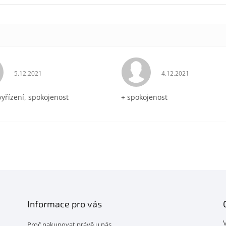
Hodnocení obchodu je 5 z 5 hvězdiček.
Hodnocení obchodu 
5.12.2021
4.12.2021
vyřízení, spokojenost
+ spokojenost
Informace pro vás
Proč nakupovat právě u nás