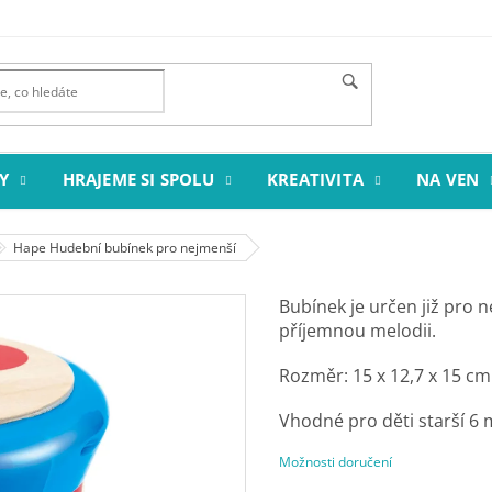
Y
HRAJEME SI SPOLU
KREATIVITA
NA VEN
Hape Hudební bubínek pro nejmenší
Bubínek je určen již pro n
příjemnou melodii.
Rozměr: 15 x 12,7 x 15 cm
Vhodné pro děti starší 6 
Možnosti doručení