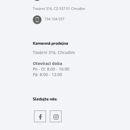
í
Tovární 316, CZ-537 01 Chrudim
734 104 557
Kamenná prodejna
Tovární 316, Chrudim
Otevírací doba
Po - čt: 8:00 - 16:00
Pá: 8:00 - 12:00
Sledujte nás:
Objevte
detskahra.cz