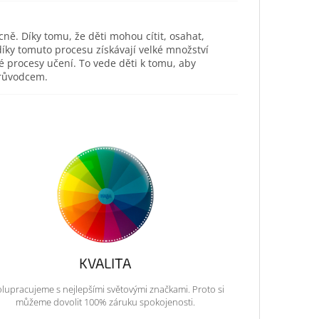
ně. Díky tomu, že děti mohou cítit, osahat,
díky tomuto procesu získávají velké množství
né procesy učení. To vede děti k tomu, aby
 průvodcem.
KVALITA
lupracujeme s nejlepšími světovými značkami. Proto si
můžeme dovolit 100% záruku spokojenosti.