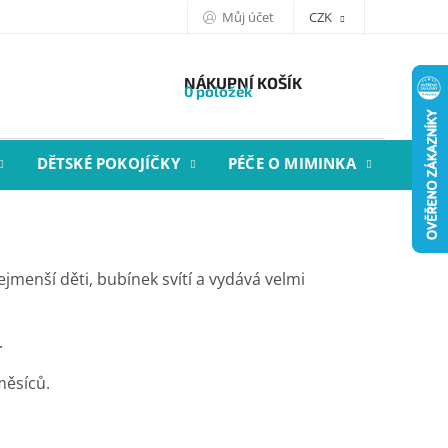
Můj účet
CZK
NÁKUPNÍ KOŠÍK
0 položek
DĚTSKÉ POKOJÍČKY
PÉČE O MIMINKA
STYL
ejmenší děti, bubínek svítí a vydává velmi
.
měsíců.