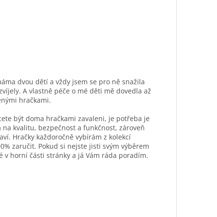
máma dvou dětí a vždy jsem se pro ně snažila
ozvíjely. A vlastně péče o mé děti mě dovedla až
ěnými hračkami.
hcete být doma hračkami zavaleni, je potřeba je
 na kvalitu, bezpečnost a funkčnost, zároveň
aví. Hračky každoročně vybírám z kolekcí
0% zaručit. Pokud si nejste jisti svým výběrem
é v horní části stránky a já Vám ráda poradím.