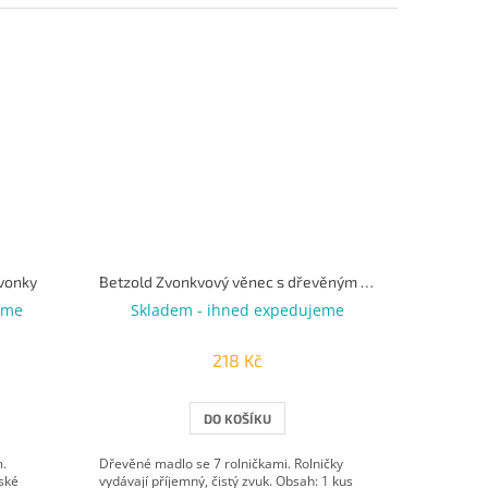
zvonky
Betzold Zvonkvový věnec s dřevěným madlem 7 rolniček
eme
Skladem - ihned expedujeme
218 Kč
DO KOŠÍKU
m.
Dřevěné madlo se 7 rolničkami. Rolničky
ské
vydávají příjemný, čistý zvuk. Obsah: 1 kus