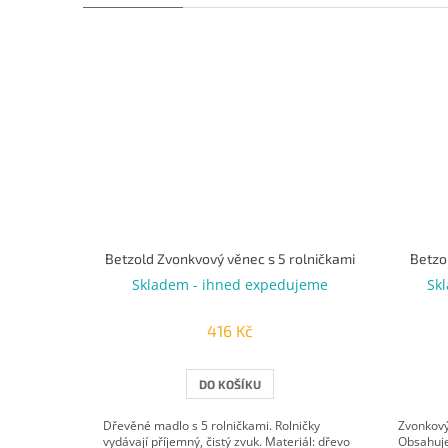
Betzold Zvonkvový věnec s 5 rolničkami
Betzo
Skladem - ihned expedujeme
Sk
416 Kč
DO KOŠÍKU
Dřevěné madlo s 5 rolničkami. Rolničky
Zvonkový
vydávají příjemný, čistý zvuk. Materiál: dřevo
Obsahuje