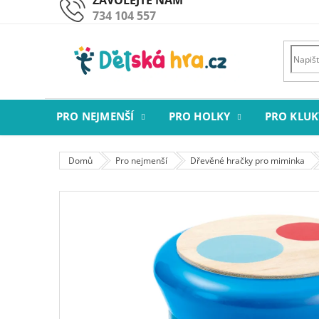
Přejít
734 104 557
na
obsah
PRO NEJMENŠÍ
PRO HOLKY
PRO KLUK
Domů
Pro nejmenší
Dřevěné hračky pro miminka