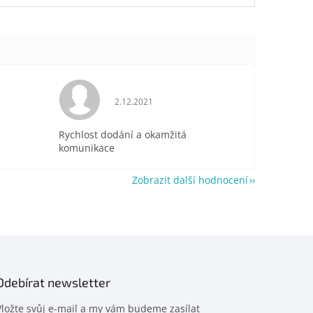
je 5 z 5 hvězdiček.
Hodnocení obchodu je 5 z 5 hvězdiček.
2.12.2021
Rychlost dodání a okamžitá
komunikace
Zobrazit další hodnocení
Odebírat newsletter
Vložte svůj e-mail a my vám budeme zasílat