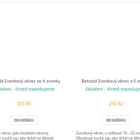
ld Zvonkový věnec se 4 zvonky
Betzold Zvonkový věnec s 5 
ladem - ihned expedujeme
Skladem - ihned expeduj
105 Kč
210 Kč
DO KOŠÍKU
DO KOŠÍKU
 věnec jako hudební nástroj.
Zvonkový věnec o velikosti 16 - 22 c
 suchý zip, aby držel na dětské
Obsahuje suchý zip, aby držel na dět