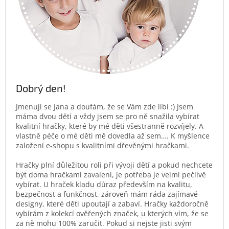
Dobrý den!
Jmenuji se Jana a doufám, že se Vám zde líbí :) Jsem
máma dvou dětí a vždy jsem se pro ně snažila vybírat
kvalitní hračky, které by mé děti všestranně rozvíjely. A
vlastně péče o mé děti mě dovedla až sem…. K myšlence
založení e-shopu s kvalitními dřevěnými hračkami.
Hračky plní důležitou roli při vývoji dětí a pokud nechcete
být doma hračkami zavaleni, je potřeba je velmi pečlivě
vybírat. U hraček kladu důraz především na kvalitu,
bezpečnost a funkčnost, zároveň mám ráda zajímavé
designy, které děti upoutají a zabaví. Hračky každoročně
vybírám z kolekcí ověřených značek, u kterých vím, že se
za ně mohu 100% zaručit. Pokud si nejste jisti svým