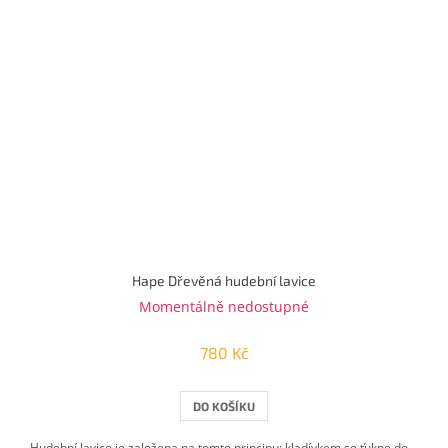
Hape Dřevěná hudební lavice
Momentálně nedostupné
780 Kč
DO KOŠÍKU
Hudební lavice je založena na tomto principu: kladívkem se ťukne do