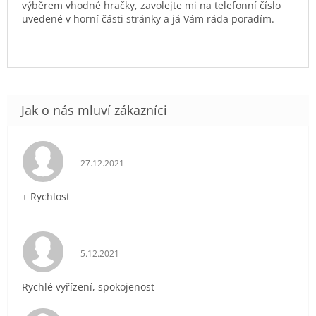
výběrem vhodné hračky, zavolejte mi na telefonní číslo
uvedené v horní části stránky a já Vám ráda poradím.
Hodnocení obchodu je 5 z 5 hvězdiček.
27.12.2021
+ Rychlost
Hodnocení obchodu je 5 z 5 hvězdiček.
5.12.2021
Rychlé vyřízení, spokojenost