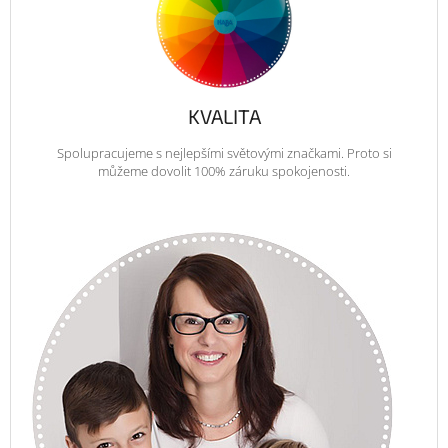
KVALITA
Spolupracujeme s nejlepšími světovými značkami. Proto si
můžeme dovolit 100% záruku spokojenosti.