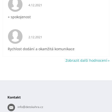
Hodnocení obchodu je 5 z 5 hvězdiček.
4.12.2021
+ spokojenost
Hodnocení obchodu je 5 z 5 hvězdiček.
2.12.2021
Rychlost dodání a okamžitá komunikace
Zobrazit další hodnocení
Z
á
p
Kontakt
a
t
info
@
detskahra.cz
í