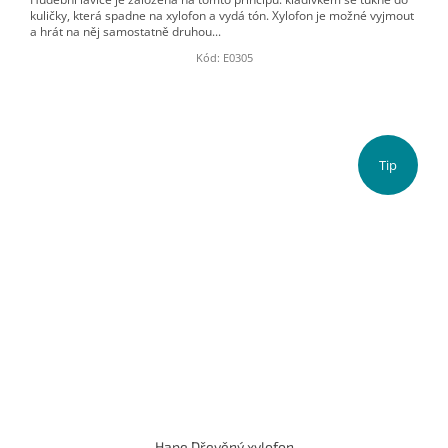
kuličky, která spadne na xylofon a vydá tón. Xylofon je možné vyjmout
a hrát na něj samostatně druhou...
Kód:
E0305
Tip
Hape Dřevěný xylofon