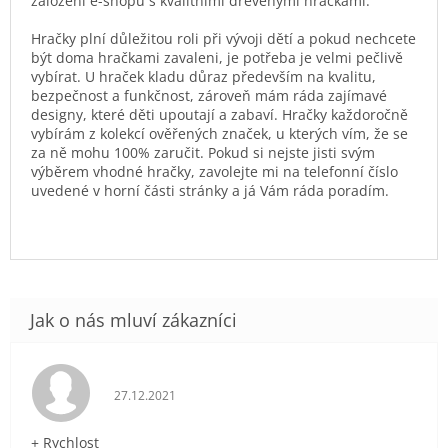
založení e-shopu s kvalitními dřevěnými hračkami.
Hračky plní důležitou roli při vývoji dětí a pokud nechcete
být doma hračkami zavaleni, je potřeba je velmi pečlivě
vybírat. U hraček kladu důraz především na kvalitu,
bezpečnost a funkčnost, zároveň mám ráda zajímavé
designy, které děti upoutají a zabaví. Hračky každoročně
vybírám z kolekcí ověřených značek, u kterých vím, že se
za ně mohu 100% zaručit. Pokud si nejste jisti svým
výběrem vhodné hračky, zavolejte mi na telefonní číslo
uvedené v horní části stránky a já Vám ráda poradím.
Hodnocení obchodu je 5 z 5 hvězdiček.
27.12.2021
+ Rychlost