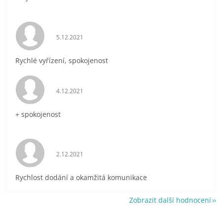
Hodnocení obchodu je 5 z 5 hvězdiček.
5.12.2021
Rychlé vyřízení, spokojenost
Hodnocení obchodu je 5 z 5 hvězdiček.
4.12.2021
+ spokojenost
Hodnocení obchodu je 5 z 5 hvězdiček.
2.12.2021
Rychlost dodání a okamžitá komunikace
Zobrazit další hodnocení