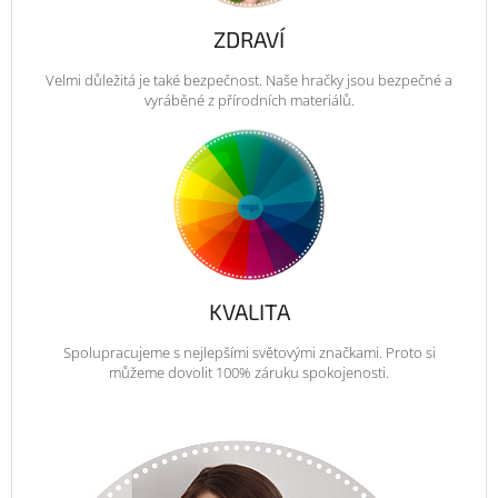
ZDRAVÍ
Velmi důležitá je také bezpečnost. Naše hračky jsou bezpečné a
vyráběné z přírodních materiálů.
KVALITA
Spolupracujeme s nejlepšími světovými značkami. Proto si
můžeme dovolit 100% záruku spokojenosti.