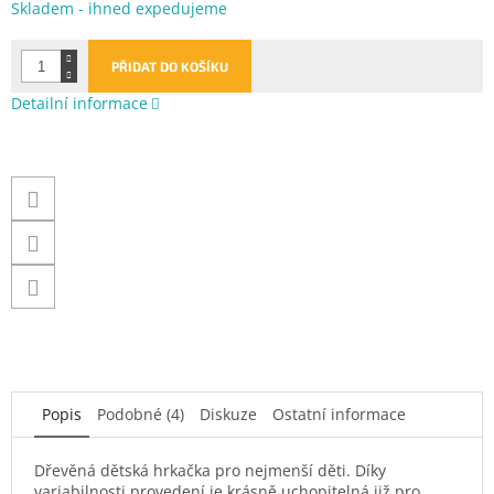
Měrná
Skladem - ihned expedujeme
cena:
PŘIDAT DO KOŠÍKU
Detailní informace
Popis
Podobné (4)
Diskuze
Ostatní informace
Dřevěná dětská hrkačka pro nejmenší děti. Díky
variabilnosti provedení je krásně uchopitelná již pro