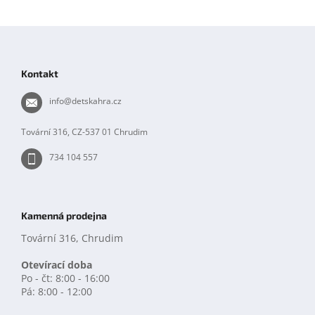
Z
á
p
Kontakt
a
t
info
@
detskahra.cz
í
Tovární 316, CZ-537 01 Chrudim
734 104 557
Kamenná prodejna
Tovární 316, Chrudim
Otevírací doba
Po - čt: 8:00 - 16:00
Pá: 8:00 - 12:00