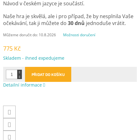
Návod v českém jazyce je součástí.
Naše hra je skvělá, ale i pro případ, že by nesplnila Vaše
očekávání, tak ji můžete do
30 dnů
jednoduše vrátit.
Můžeme doručit do:
10.8.2026
Možnosti doručení
775 Kč
Měrná
Skladem - ihned expedujeme
cena:
PŘIDAT DO KOŠÍKU
Detailní informace