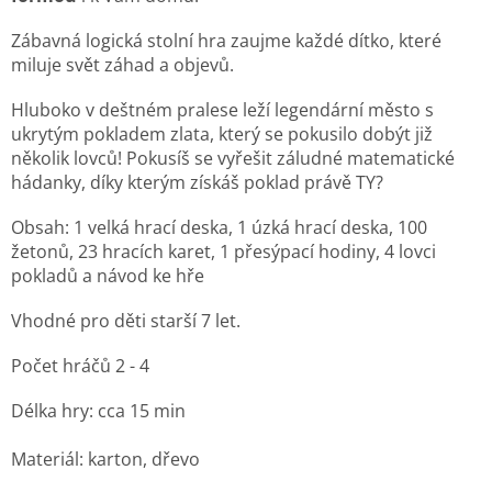
Zábavná logická stolní hra zaujme každé dítko, které
miluje svět záhad a objevů.
Hluboko v deštném pralese leží legendární město s
ukrytým pokladem zlata, který se pokusilo dobýt již
několik lovců! Pokusíš se vyřešit záludné matematické
hádanky, díky kterým získáš poklad právě TY?
Obsah: 1 velká hrací deska, 1 úzká hrací deska, 100
žetonů, 23 hracích karet, 1 přesýpací hodiny, 4 lovci
pokladů a návod ke hře
Vhodné pro děti starší 7 let.
Počet hráčů 2 - 4
Délka hry: cca 15 min
Materiál: karton, dřevo