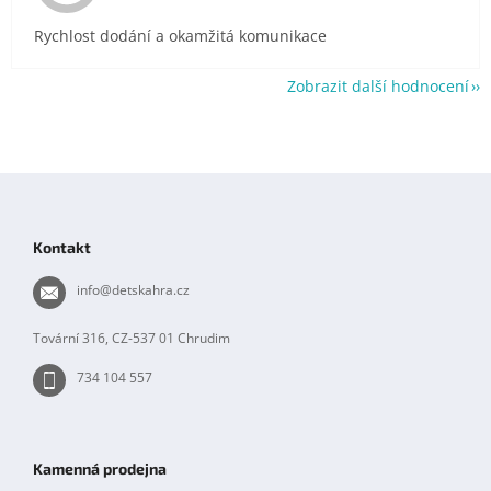
Rychlost dodání a okamžitá komunikace
Zobrazit další hodnocení
Z
á
p
Kontakt
a
t
info
@
detskahra.cz
í
Tovární 316, CZ-537 01 Chrudim
734 104 557
Kamenná prodejna