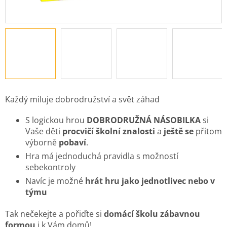
Každý miluje dobrodružství a svět záhad
S logickou hrou
DOBRODRUŽNÁ NÁSOBILKA
si
Vaše děti
procvičí školní znalosti
a
ještě se
přitom
výborně
pobaví
.
Hra má jednoduchá pravidla s možností
sebekontroly
Navíc je možné
hrát hru jako jednotlivec nebo v
týmu
Tak nečekejte a pořiďte si
domácí školu zábavnou
formou
i k Vám domů!