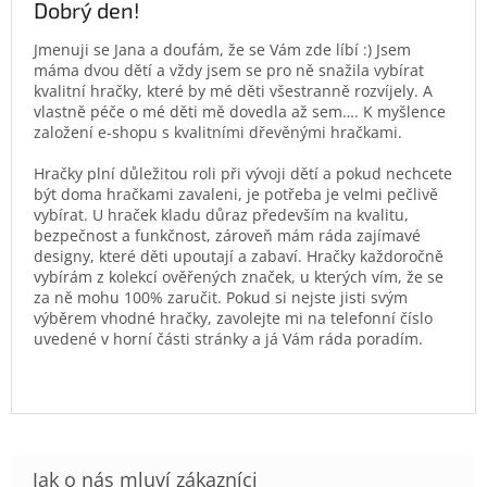
Dobrý den!
Jmenuji se Jana a doufám, že se Vám zde líbí :) Jsem
máma dvou dětí a vždy jsem se pro ně snažila vybírat
kvalitní hračky, které by mé děti všestranně rozvíjely. A
vlastně péče o mé děti mě dovedla až sem…. K myšlence
založení e-shopu s kvalitními dřevěnými hračkami.
Hračky plní důležitou roli při vývoji dětí a pokud nechcete
být doma hračkami zavaleni, je potřeba je velmi pečlivě
vybírat. U hraček kladu důraz především na kvalitu,
bezpečnost a funkčnost, zároveň mám ráda zajímavé
designy, které děti upoutají a zabaví. Hračky každoročně
vybírám z kolekcí ověřených značek, u kterých vím, že se
za ně mohu 100% zaručit. Pokud si nejste jisti svým
výběrem vhodné hračky, zavolejte mi na telefonní číslo
uvedené v horní části stránky a já Vám ráda poradím.