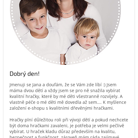
Dobrý den!
Jmenuji se Jana a doufám, že se Vám zde líbí :) Jsem
máma dvou dětí a vždy jsem se pro ně snažila vybírat
kvalitní hračky, které by mé děti všestranně rozvíjely. A
vlastně péče o mé děti mě dovedla až sem…. K myšlence
založení e-shopu s kvalitními dřevěnými hračkami.
Hračky plní důležitou roli při vývoji dětí a pokud nechcete
být doma hračkami zavaleni, je potřeba je velmi pečlivě
vybírat. U hraček kladu důraz především na kvalitu,
bezpečnost a funkčnost, zároveň mám ráda zajímavé