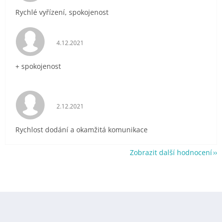
Rychlé vyřízení, spokojenost
Hodnocení obchodu je 5 z 5 hvězdiček.
4.12.2021
+ spokojenost
Hodnocení obchodu je 5 z 5 hvězdiček.
2.12.2021
Rychlost dodání a okamžitá komunikace
Zobrazit další hodnocení
Z
á
p