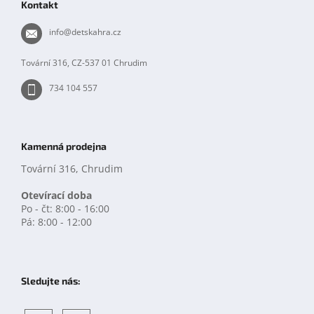
Kontakt
a
t
info
@
detskahra.cz
í
Tovární 316, CZ-537 01 Chrudim
734 104 557
Kamenná prodejna
Tovární 316, Chrudim
Otevírací doba
Po - čt: 8:00 - 16:00
Pá: 8:00 - 12:00
Sledujte nás: