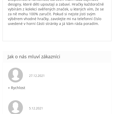
designy, které děti upoutají a zabaví. Hračky každoročně
vybírám z kolekcí ověřených značek, u kterých vím, že se
za ně mohu 100% zaručit. Pokud si nejste jisti svým
výběrem vhodné hračky, zavolejte mi na telefonní číslo
uvedené v horní části stránky a já Vám ráda poradím.
Hodnocení obchodu je 5 z 5 hvězdiček.
27.12.2021
+ Rychlost
Hodnocení obchodu je 5 z 5 hvězdiček.
5.12.2021