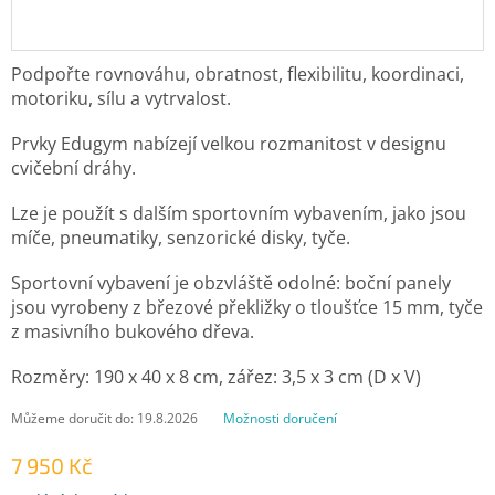
Podpořte rovnováhu, obratnost, flexibilitu, koordinaci,
motoriku, sílu a vytrvalost.
Prvky Edugym nabízejí velkou rozmanitost v designu
cvičební dráhy.
Lze je použít s dalším sportovním vybavením, jako jsou
míče, pneumatiky, senzorické disky, tyče.
Sportovní vybavení je obzvláště odolné: boční panely
jsou vyrobeny z březové překližky o tloušťce 15 mm, tyče
z masivního bukového dřeva.
Rozměry: 190 x 40 x 8 cm, zářez: 3,5 x 3 cm (D x V)
Můžeme doručit do:
19.8.2026
Možnosti doručení
7 950 Kč