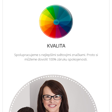
KVALITA
Spolupracujeme s nejlepšími světovými značkami. Proto si
můžeme dovolit 100% záruku spokojenosti.