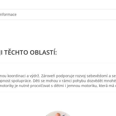
informace
esnou koordinaci a výdrž. Zároveň podporuje rozvoj sebevědomí a s
pnost spolupráce. Děti se mohou v rámci pohybu dozvědět mnohé o 
toriky je nutné procvičovat s dětmi i jemnou motoriku, která má d