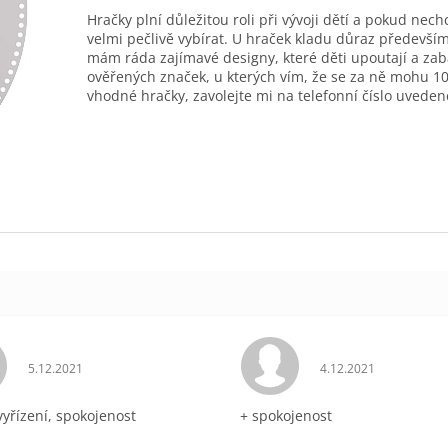
Hračky plní důležitou roli při vývoji dětí a pokud nec
velmi pečlivě vybírat. U hraček kladu důraz především
mám ráda zajímavé designy, které děti upoutají a zab
ověřených značek, u kterých vím, že se za ně mohu 10
vhodné hračky, zavolejte mi na telefonní číslo uveden
Hodnocení obchodu je 5 z 5 hvězdiček.
Hodnocení obchodu 
5.12.2021
4.12.2021
vyřízení, spokojenost
+ spokojenost