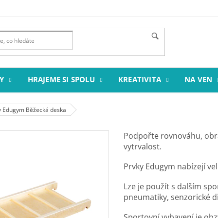
Y
HRAJEME SI SPOLU
KREATIVITA
NA VEN
y Edugym Běžecká deska
Podpořte rovnováhu, obratn
vytrvalost.
Prvky Edugym nabízejí vel
Lze je použít s dalším sp
pneumatiky, senzorické di
Sportovní vybavení je obz