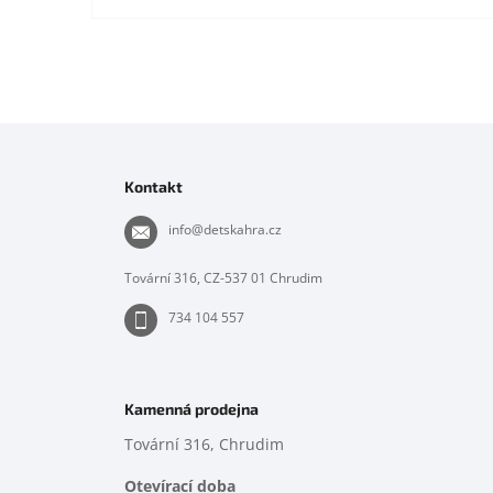
Z
á
p
Kontakt
a
t
info
@
detskahra.cz
í
Tovární 316, CZ-537 01 Chrudim
734 104 557
Kamenná prodejna
Tovární 316, Chrudim
Otevírací doba