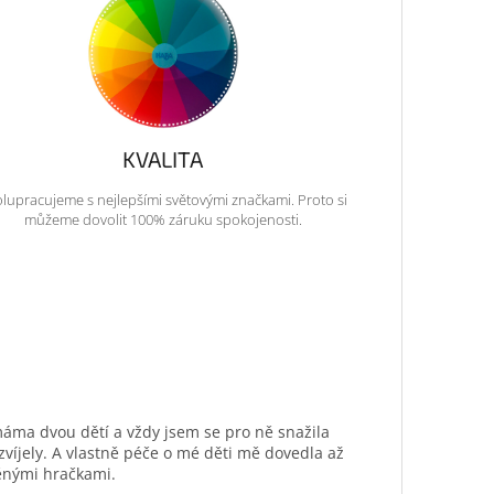
KVALITA
lupracujeme s nejlepšími světovými značkami. Proto si
můžeme dovolit 100% záruku spokojenosti.
máma dvou dětí a vždy jsem se pro ně snažila
ozvíjely. A vlastně péče o mé děti mě dovedla až
ěnými hračkami.