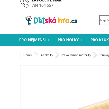
Přejít
734 104 557
na
obsah
PRO NEJMENŠÍ
PRO HOLKY
PRO KLUK
Domů
Pro školky
Rozvoj hrubé motoriky
Edupla