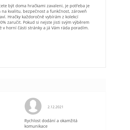
hcete být doma hračkami zavaleni, je potřeba je
 na kvalitu, bezpečnost a funkčnost, zároveň
aví. Hračky každoročně vybírám z kolekcí
0% zaručit. Pokud si nejste jisti svým výběrem
é v horní části stránky a já Vám ráda poradím.
je 5 z 5 hvězdiček.
Hodnocení obchodu je 5 z 5 hvězdiček.
2.12.2021
Rychlost dodání a okamžitá
komunikace