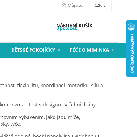
Můj účet
CZK
NÁKUPNÍ KOŠÍK
0 položek
DĚTSKÉ POKOJÍČKY
PÉČE O MIMINKA
STYL
ost, flexibilitu, koordinaci, motoriku, sílu a
kou rozmanitost v designu cvičební dráhy.
ortovním vybavením, jako jsou míče,
sky, tyče.
vláště odolné: boční panely jsou vyrobeny z