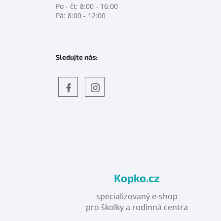
Po - čt: 8:00 - 16:00
Pá: 8:00 - 12:00
Sledujte nás:
Objevte
detskahra.cz
nás
na
facebooku
Kopko.cz
specializovaný e-shop
pro školky a rodinná centra