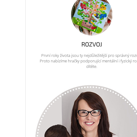
ROZVOJ
První roky života jsou ty nejdůležitější pro správný roz
Proto nabízíme hračky podporující mentální i fyzický ro
dítěte.