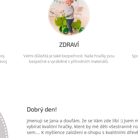
ZDRAVÍ
voj.
Velmi důležitá je také bezpečnost. Naše hračky jsou
Spo
zvoj
bezpečné a vyráběné z přírodních materiálů.
Dobrý den!
Jmenuji se Jana a doufám, že se Vám zde líbí :) Jsem 
vybírat kvalitní hračky, které by mé děti všestranně r
sem…. K myšlence založení e-shopu s kvalitními dřev