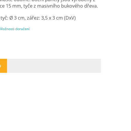
šťce 15 mm, tyče z masivního bukového dřeva.
tyč: Ø 3 cm, zářez: 3,5 x 3 cm (DxV)
Možnosti doručení
U