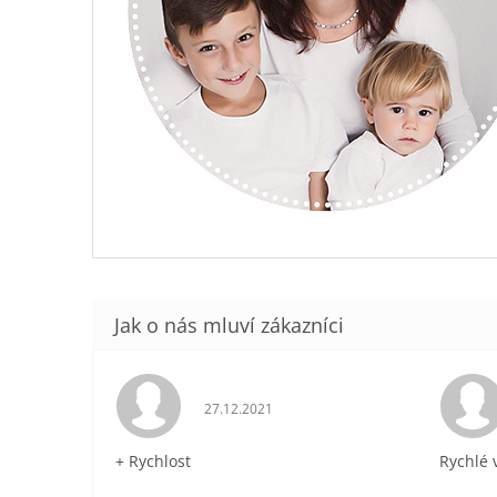
Hodnocení obchodu je 5 z 5 hvězdiček.
27.12.2021
+ Rychlost
Rychlé 