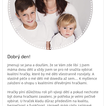
Dobrý den!
Jmenuji se Jana a doufám, že se Vám zde líbí :) Jsem
máma dvou dětí a vždy jsem se pro ně snažila vybírat
kvalitní hračky, které by mé děti všestranně rozvíjely. A
vlastně péče o mé děti mě dovedla až sem…. K myšlence
založení e-shopu s kvalitními dřevěnými hračkami.
Hračky plní důležitou roli při vývoji dětí a pokud nechcete
být doma hračkami zavaleni, je potřeba je velmi pečlivě
vybírat. U hraček kladu důraz především na kvalitu,
bezpečnost a funkčnost, zároveň mám ráda zajímavé