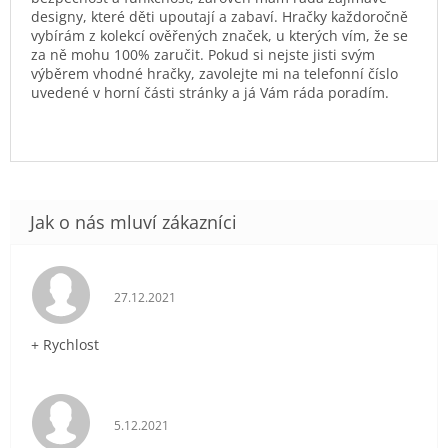
designy, které děti upoutají a zabaví. Hračky každoročně
vybírám z kolekcí ověřených značek, u kterých vím, že se
za ně mohu 100% zaručit. Pokud si nejste jisti svým
výběrem vhodné hračky, zavolejte mi na telefonní číslo
uvedené v horní části stránky a já Vám ráda poradím.
Hodnocení obchodu je 5 z 5 hvězdiček.
27.12.2021
+ Rychlost
Hodnocení obchodu je 5 z 5 hvězdiček.
5.12.2021