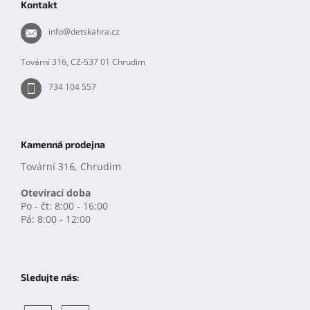
Kontakt
a
t
info
@
detskahra.cz
í
Tovární 316, CZ-537 01 Chrudim
734 104 557
Kamenná prodejna
Tovární 316, Chrudim
Otevírací doba
Po - čt: 8:00 - 16:00
Pá: 8:00 - 12:00
Sledujte nás: