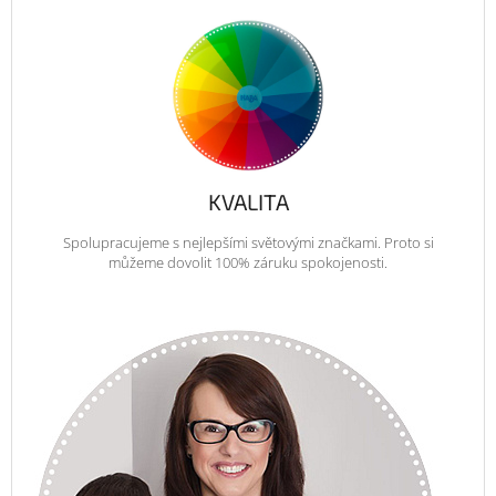
KVALITA
Spolupracujeme s nejlepšími světovými značkami. Proto si
můžeme dovolit 100% záruku spokojenosti.