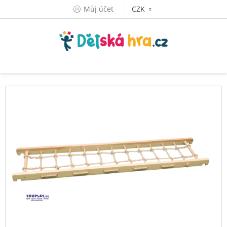
Přejít
Můj účet
CZK
na
obsah