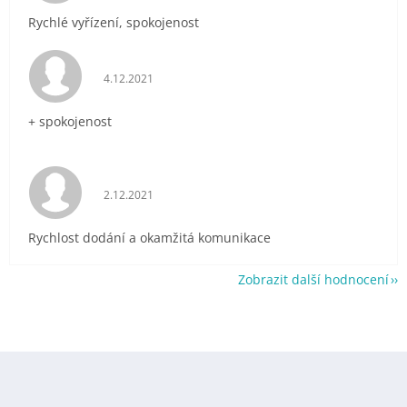
Rychlé vyřízení, spokojenost
Hodnocení obchodu je 5 z 5 hvězdiček.
4.12.2021
+ spokojenost
Hodnocení obchodu je 5 z 5 hvězdiček.
2.12.2021
Rychlost dodání a okamžitá komunikace
Zobrazit další hodnocení
Z
á
p