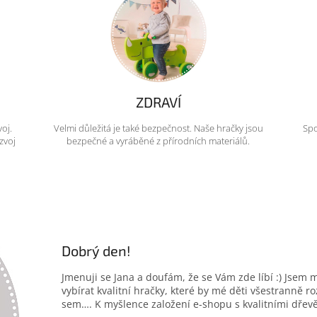
ZDRAVÍ
voj.
Velmi důležitá je také bezpečnost. Naše hračky jsou
Spo
zvoj
bezpečné a vyráběné z přírodních materiálů.
Dobrý den!
Jmenuji se Jana a doufám, že se Vám zde líbí :) Jsem 
vybírat kvalitní hračky, které by mé děti všestranně r
sem…. K myšlence založení e-shopu s kvalitními dřev