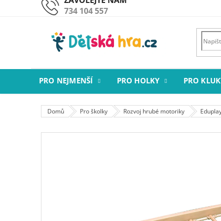
Přejít
734 104 557
na
obsah
PRO NEJMENŠÍ
PRO HOLKY
PRO KLUK
Domů
Pro školky
Rozvoj hrubé motoriky
Edupla