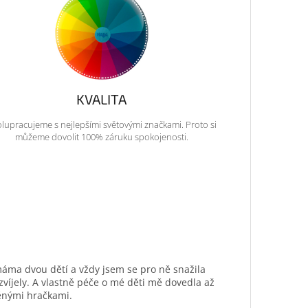
KVALITA
lupracujeme s nejlepšími světovými značkami. Proto si
můžeme dovolit 100% záruku spokojenosti.
máma dvou dětí a vždy jsem se pro ně snažila
ozvíjely. A vlastně péče o mé děti mě dovedla až
ěnými hračkami.