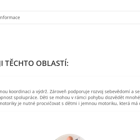
informace
esnou koordinaci a výdrž. Zároveň podporuje rozvoj sebevědomí a s
pnost spolupráce. Děti se mohou v rámci pohybu dozvědět mnohé o 
toriky je nutné procvičovat s dětmi i jemnou motoriku, která má d