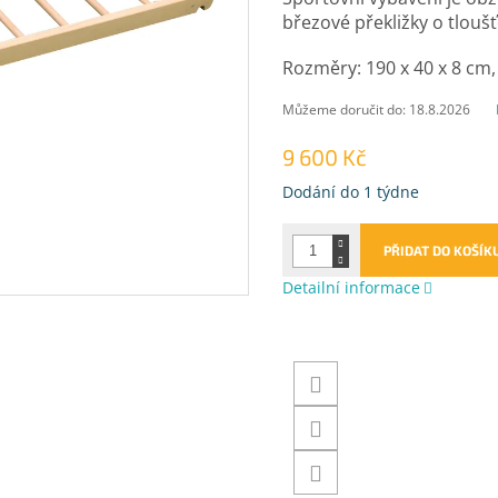
březové překližky o tlou
Rozměry: 190 x 40 x 8 cm, 
Můžeme doručit do:
18.8.2026
9 600 Kč
Měrná
Dodání do 1 týdne
cena:
PŘIDAT DO KOŠÍK
Detailní informace