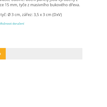
šťce 15 mm, tyče z masivního bukového dřeva.
tyč: Ø 3 cm, zářez: 3,5 x 3 cm (DxV)
Možnosti doručení
U