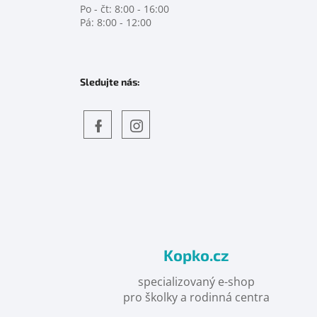
Po - čt: 8:00 - 16:00
Pá: 8:00 - 12:00
Sledujte nás:
Objevte
detskahra.cz
nás
na
facebooku
Kopko.cz
specializovaný e-shop
pro školky a rodinná centra