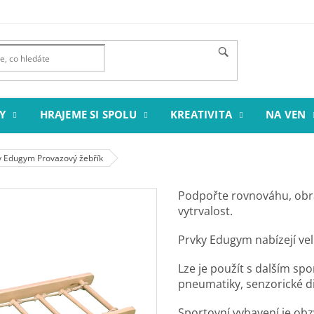
Y
HRAJEME SI SPOLU
KREATIVITA
NA VEN
y Edugym Provazový žebřík
Podpořte rovnováhu, obratn
vytrvalost.
Prvky Edugym nabízejí vel
Lze je použít s dalším sp
pneumatiky, senzorické di
Sportovní vybavení je obz