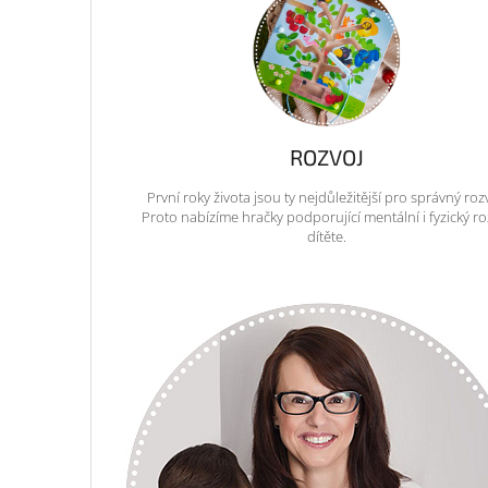
ROZVOJ
První roky života jsou ty nejdůležitější pro správný roz
Proto nabízíme hračky podporující mentální i fyzický ro
dítěte.