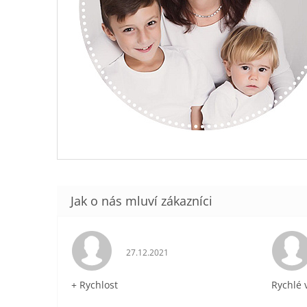
Hodnocení obchodu je 5 z 5 hvězdiček.
27.12.2021
+ Rychlost
Rychlé 