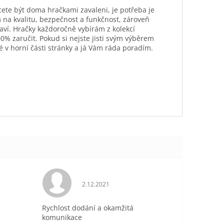
hcete být doma hračkami zavaleni, je potřeba je
 na kvalitu, bezpečnost a funkčnost, zároveň
aví. Hračky každoročně vybírám z kolekcí
0% zaručit. Pokud si nejste jisti svým výběrem
é v horní části stránky a já Vám ráda poradím.
je 5 z 5 hvězdiček.
Hodnocení obchodu je 5 z 5 hvězdiček.
2.12.2021
Rychlost dodání a okamžitá
komunikace