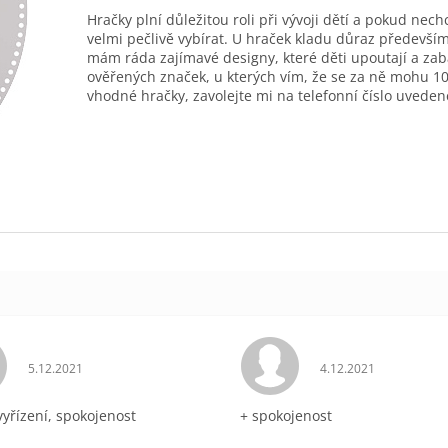
Hračky plní důležitou roli při vývoji dětí a pokud nec
velmi pečlivě vybírat. U hraček kladu důraz především
mám ráda zajímavé designy, které děti upoutají a zab
ověřených značek, u kterých vím, že se za ně mohu 10
vhodné hračky, zavolejte mi na telefonní číslo uveden
Hodnocení obchodu je 5 z 5 hvězdiček.
Hodnocení obchodu 
5.12.2021
4.12.2021
vyřízení, spokojenost
+ spokojenost