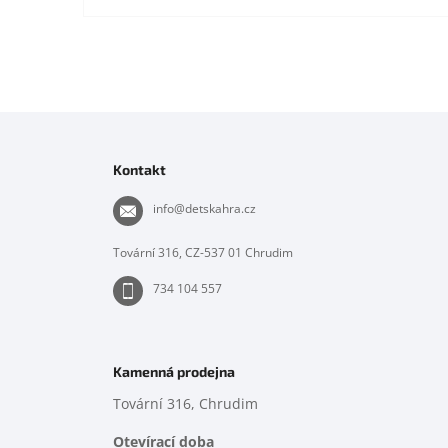
Z
á
p
Kontakt
a
t
info
@
detskahra.cz
í
Tovární 316, CZ-537 01 Chrudim
734 104 557
Kamenná prodejna
Tovární 316, Chrudim
Otevírací doba