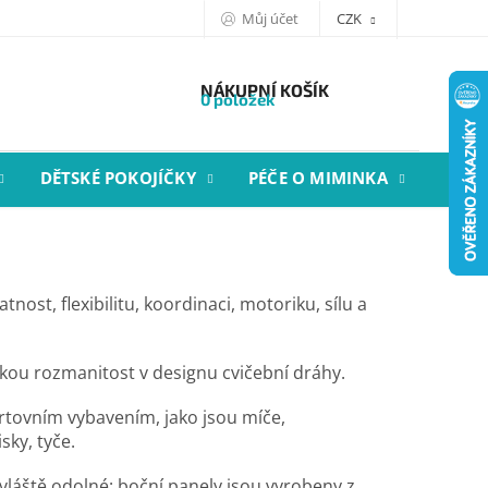
Můj účet
CZK
NÁKUPNÍ KOŠÍK
0 položek
DĚTSKÉ POKOJÍČKY
PÉČE O MIMINKA
STYL
ost, flexibilitu, koordinaci, motoriku, sílu a
kou rozmanitost v designu cvičební dráhy.
ortovním vybavením, jako jsou míče,
sky, tyče.
vláště odolné: boční panely jsou vyrobeny z