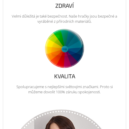
ZDRAVÍ
Velmi důležitá je také bezpečnost. Naše hračky jsou bezpečné a
vyráběné z přírodních materiálů.
KVALITA
Spolupracujeme s nejlepšími světovými značkami. Proto si
můžeme dovolit 100% záruku spokojenosti.