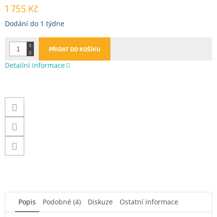
1 755 Kč
Měrná
Dodání do 1 týdne
cena:
PŘIDAT DO KOŠÍKU
Detailní informace
Popis
Podobné (4)
Diskuze
Ostatní informace