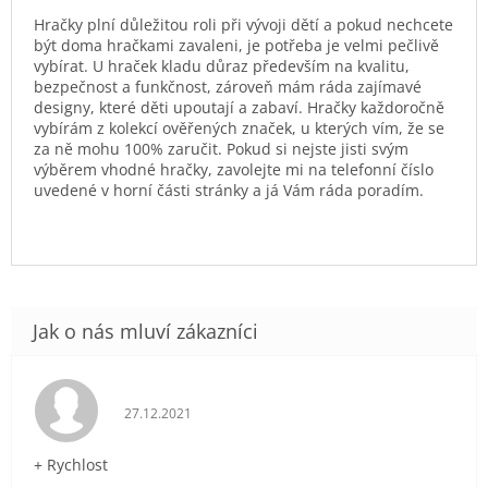
Hračky plní důležitou roli při vývoji dětí a pokud nechcete
být doma hračkami zavaleni, je potřeba je velmi pečlivě
vybírat. U hraček kladu důraz především na kvalitu,
bezpečnost a funkčnost, zároveň mám ráda zajímavé
designy, které děti upoutají a zabaví. Hračky každoročně
vybírám z kolekcí ověřených značek, u kterých vím, že se
za ně mohu 100% zaručit. Pokud si nejste jisti svým
výběrem vhodné hračky, zavolejte mi na telefonní číslo
uvedené v horní části stránky a já Vám ráda poradím.
Hodnocení obchodu je 5 z 5 hvězdiček.
27.12.2021
+ Rychlost