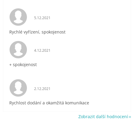
Hodnocení obchodu je 5 z 5 hvězdiček.
5.12.2021
Rychlé vyřízení, spokojenost
Hodnocení obchodu je 5 z 5 hvězdiček.
4.12.2021
+ spokojenost
Hodnocení obchodu je 5 z 5 hvězdiček.
2.12.2021
Rychlost dodání a okamžitá komunikace
Zobrazit další hodnocení