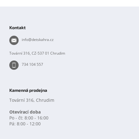
Z
á
p
Kontakt
a
t
info
@
detskahra.cz
í
Tovární 316, CZ-537 01 Chrudim
734 104 557
Kamenná prodejna
Tovární 316, Chrudim
Otevírací doba
Po - čt: 8:00 - 16:00
Pá: 8:00 - 12:00