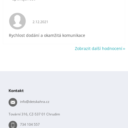
Hodnocení obchodu je 5 z 5 hvězdiček.
2.12.2021
Rychlost dodání a okamžitá komunikace
Zobrazit další hodnocení
Z
á
p
Kontakt
a
t
info
@
detskahra.cz
í
Tovární 316, CZ-537 01 Chrudim
734 104 557