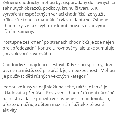
Zvlněné chodníčky mohou být uspořádány do rovných či
zahnutých obrazců, podkovy, kruhu či tvaru S. K
vytvoření nespočetných variací chodníčků lze využít
příkladů z tohoto manuálu či vlastní fantazie. Zvlněné
chodníčky lze také výborně kombinovat s duhovými
říčními kameny.
Postupné zešikmení po stranách chodníčků je zde nejen
pro „předozadní“ kontrolu rovnováhy, ale také stimuluje
„pravolevou“ rovnováhu.
Chodníčky se dají lehce sestavit. Když jsou spojeny, drží
pevně na místě, což přispívá k jejich bezpečnosti. Mohou
je používat děti různých věkových kategorií.
Jednotlivé kusy se dají složit na sebe, takže je lehké je
skladovat a přenášet. Postavení chodníčků není náročné
na místo a dá se použít i ve stísněnějších podmínkách,
přesto umožňuje dětem maximální užitek z tělesné
aktivity.