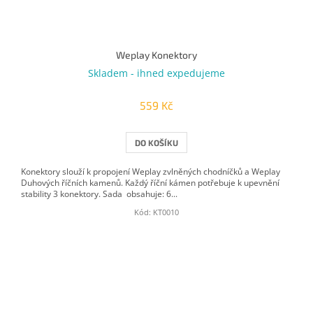
Weplay Konektory
Skladem - ihned expedujeme
559 Kč
DO KOŠÍKU
Konektory slouží k propojení Weplay zvlněných chodníčků a Weplay
Duhových říčních kamenů. Každý říční kámen potřebuje k upevnění
stability 3 konektory. Sada obsahuje: 6...
Kód:
KT0010