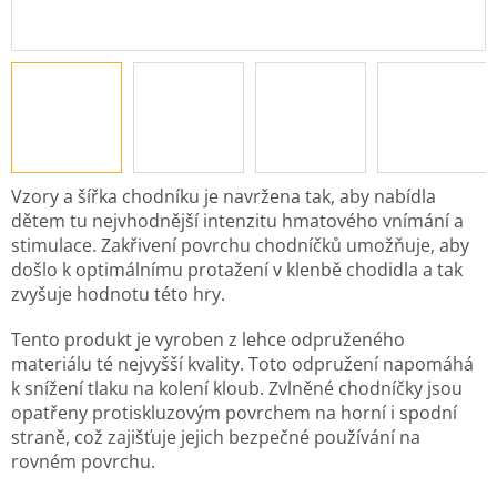
Vzory a šířka chodníku je navržena tak, aby nabídla
dětem tu nejvhodnější intenzitu hmatového vnímání a
stimulace. Zakřivení povrchu chodníčků umožňuje, aby
došlo k optimálnímu protažení v klenbě chodidla a tak
zvyšuje hodnotu této hry.
Tento produkt je vyroben z lehce odpruženého
materiálu té nejvyšší kvality. Toto odpružení napomáhá
k snížení tlaku na kolení kloub. Zvlněné chodníčky jsou
opatřeny protiskluzovým povrchem na horní i spodní
straně, což zajišťuje jejich bezpečné používání na
rovném povrchu.