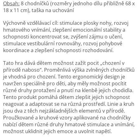
Obsah:
8 chodníčků (rozměry jednoho dílu přibližně 68 x
18 x 11 cm), taška na uchování
Výchovně vzdělávací cíl: stimulace plosky nohy, rozvoj
hmatového vnímání, zlepšení emocionální stability a
schopnosti koncentrovat se, zvýšení zájmu o učení,
stimulace vestibulární rovnováhy, rozvoj pohybové
koordinace a zlepšení schopnosti rozhodování.
Tato hra dává dětem možnost zažít pocit „chození v
přírodě naboso“. Proměnlivá výška zvlněných chodníčků
je vhodná pro chození. Tento ergonomický design je
navržen speciálně pro děti, aby měly možnost pocítit
různé druhy protažení a pnutí na klenbě jejich chodidla.
Tento produkt pomáhá dětem zlepšit jejich schopnost
reagovat a adaptovat se na různá prostředí. Linie a kruh
jsou dva z těch nejzákladnějších elementů v přírodě.
Proužkované a kruhové vzory aplikované na chodníčky
nabízí dětem různé druhy hmatové stimulace a vnímání,
možnost uklidnit jejich emoce a uvolnit napětí.