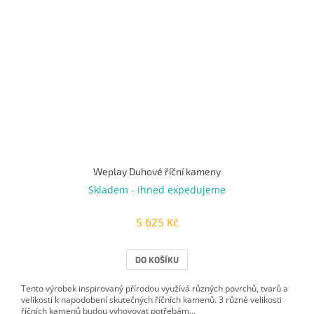
Weplay Duhové říční kameny
Skladem - ihned expedujeme
5 625 Kč
DO KOŠÍKU
Tento výrobek inspirovaný přírodou využívá různých povrchů, tvarů a
velikostí k napodobení skutečných říčních kamenů. 3 různé velikosti
říčních kamenů budou vyhovovat potřebám...