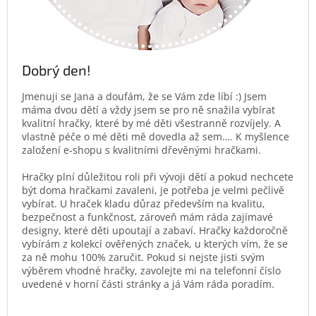
Dobrý den!
Jmenuji se Jana a doufám, že se Vám zde líbí :) Jsem
máma dvou dětí a vždy jsem se pro ně snažila vybírat
kvalitní hračky, které by mé děti všestranně rozvíjely. A
vlastně péče o mé děti mě dovedla až sem…. K myšlence
založení e-shopu s kvalitními dřevěnými hračkami.
Hračky plní důležitou roli při vývoji dětí a pokud nechcete
být doma hračkami zavaleni, je potřeba je velmi pečlivě
vybírat. U hraček kladu důraz především na kvalitu,
bezpečnost a funkčnost, zároveň mám ráda zajímavé
designy, které děti upoutají a zabaví. Hračky každoročně
vybírám z kolekcí ověřených značek, u kterých vím, že se
za ně mohu 100% zaručit. Pokud si nejste jisti svým
výběrem vhodné hračky, zavolejte mi na telefonní číslo
uvedené v horní části stránky a já Vám ráda poradím.