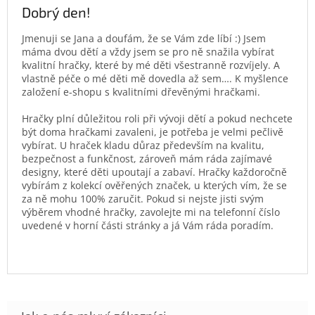
Dobrý den!
Jmenuji se Jana a doufám, že se Vám zde líbí :) Jsem
máma dvou dětí a vždy jsem se pro ně snažila vybírat
kvalitní hračky, které by mé děti všestranně rozvíjely. A
vlastně péče o mé děti mě dovedla až sem…. K myšlence
založení e-shopu s kvalitními dřevěnými hračkami.
Hračky plní důležitou roli při vývoji dětí a pokud nechcete
být doma hračkami zavaleni, je potřeba je velmi pečlivě
vybírat. U hraček kladu důraz především na kvalitu,
bezpečnost a funkčnost, zároveň mám ráda zajímavé
designy, které děti upoutají a zabaví. Hračky každoročně
vybírám z kolekcí ověřených značek, u kterých vím, že se
za ně mohu 100% zaručit. Pokud si nejste jisti svým
výběrem vhodné hračky, zavolejte mi na telefonní číslo
uvedené v horní části stránky a já Vám ráda poradím.