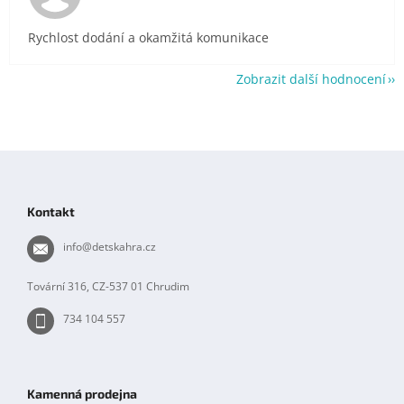
Rychlost dodání a okamžitá komunikace
Zobrazit další hodnocení
Z
á
p
Kontakt
a
t
info
@
detskahra.cz
í
Tovární 316, CZ-537 01 Chrudim
734 104 557
Kamenná prodejna