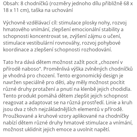
Obsah:
8 chodníčků (rozměry jednoho dílu přibližně 68 x
18 x 11 cm), taška na uchování
Výchovně vzdělávací cíl: stimulace plosky nohy, rozvoj
hmatového vnímání, zlepšení emocionální stability a
schopnosti koncentrovat se, zvýšení zájmu o učení,
stimulace vestibulární rovnováhy, rozvoj pohybové
koordinace a zlepšení schopnosti rozhodování.
Tato hra dává dětem možnost zažít pocit „chození v
přírodě naboso“. Proměnlivá výška zvlněných chodníčků
je vhodná pro chození. Tento ergonomický design je
navržen speciálně pro děti, aby měly možnost pocítit
různé druhy protažení a pnutí na klenbě jejich chodidla.
Tento produkt pomáhá dětem zlepšit jejich schopnost
reagovat a adaptovat se na různá prostředí. Linie a kruh
jsou dva z těch nejzákladnějších elementů v přírodě.
Proužkované a kruhové vzory aplikované na chodníčky
nabízí dětem různé druhy hmatové stimulace a vnímání,
možnost uklidnit jejich emoce a uvolnit napětí.