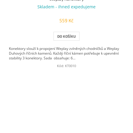
Skladem - ihned expedujeme
559 Kč
DO KOŠÍKU
Konektory slouží k propojení Weplay zvlněných chodníčků a Weplay
Duhových říčních kamenů. Každý říční kámen potřebuje k upevnění
stability 3 konektory. Sada obsahuje: 6...
Kód:
KT0010