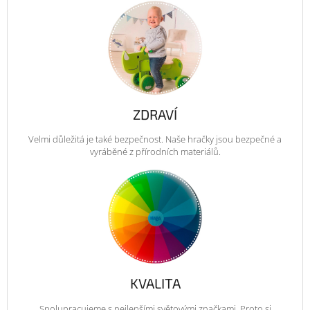
ZDRAVÍ
Velmi důležitá je také bezpečnost. Naše hračky jsou bezpečné a
vyráběné z přírodních materiálů.
KVALITA
Spolupracujeme s nejlepšími světovými značkami. Proto si