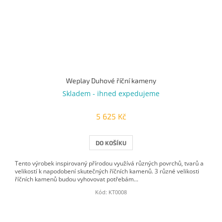
Weplay Duhové říční kameny
Skladem - ihned expedujeme
5 625 Kč
DO KOŠÍKU
Tento výrobek inspirovaný přírodou využívá různých povrchů, tvarů a
velikostí k napodobení skutečných říčních kamenů. 3 různé velikosti
říčních kamenů budou vyhovovat potřebám...
Kód:
KT0008