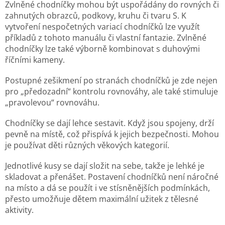
Zvlněné chodníčky mohou být uspořádány do rovných či
zahnutých obrazců, podkovy, kruhu či tvaru S. K
vytvoření nespočetných variací chodníčků lze využít
příkladů z tohoto manuálu či vlastní fantazie. Zvlněné
chodníčky lze také výborně kombinovat s duhovými
říčními kameny.
Postupné zešikmení po stranách chodníčků je zde nejen
pro „předozadní“ kontrolu rovnováhy, ale také stimuluje
„pravolevou“ rovnováhu.
Chodníčky se dají lehce sestavit. Když jsou spojeny, drží
pevně na místě, což přispívá k jejich bezpečnosti. Mohou
je používat děti různých věkových kategorií.
Jednotlivé kusy se dají složit na sebe, takže je lehké je
skladovat a přenášet. Postavení chodníčků není náročné
na místo a dá se použít i ve stísněnějších podmínkách,
přesto umožňuje dětem maximální užitek z tělesné
aktivity.