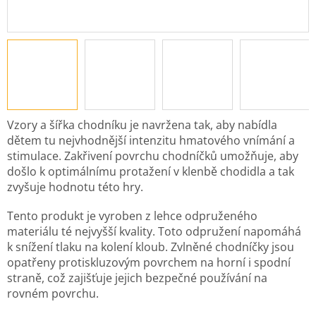
Vzory a šířka chodníku je navržena tak, aby nabídla
dětem tu nejvhodnější intenzitu hmatového vnímání a
stimulace. Zakřivení povrchu chodníčků umožňuje, aby
došlo k optimálnímu protažení v klenbě chodidla a tak
zvyšuje hodnotu této hry.
Tento produkt je vyroben z lehce odpruženého
materiálu té nejvyšší kvality. Toto odpružení napomáhá
k snížení tlaku na kolení kloub. Zvlněné chodníčky jsou
opatřeny protiskluzovým povrchem na horní i spodní
straně, což zajišťuje jejich bezpečné používání na
rovném povrchu.