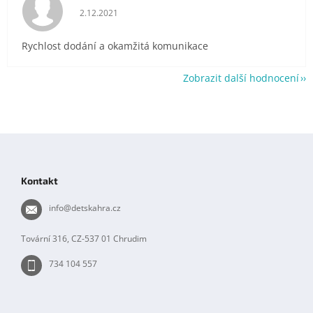
Hodnocení obchodu je 5 z 5 hvězdiček.
2.12.2021
Rychlost dodání a okamžitá komunikace
Zobrazit další hodnocení
Z
á
p
Kontakt
a
t
info
@
detskahra.cz
í
Tovární 316, CZ-537 01 Chrudim
734 104 557