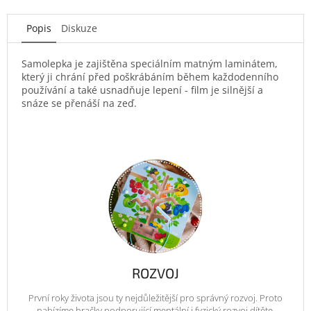
Popis
Diskuze
Samolepka je zajištěna speciálním matným laminátem,
který ji chrání před poškrábáním během každodenního
používání a také usnadňuje lepení - film je silnější a
snáze se přenáší na zeď.
ROZVOJ
První roky života jsou ty nejdůležitější pro správný rozvoj. Proto
nabízíme hračky podporující mentální i fyzický rozvoj dítěte.