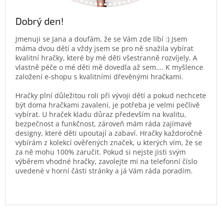
Dobrý den!
Jmenuji se Jana a doufám, že se Vám zde líbí :) Jsem
máma dvou dětí a vždy jsem se pro ně snažila vybírat
kvalitní hračky, které by mé děti všestranně rozvíjely. A
vlastně péče o mé děti mě dovedla až sem…. K myšlence
založení e-shopu s kvalitními dřevěnými hračkami.
Hračky plní důležitou roli při vývoji dětí a pokud nechcete
být doma hračkami zavaleni, je potřeba je velmi pečlivě
vybírat. U hraček kladu důraz především na kvalitu,
bezpečnost a funkčnost, zároveň mám ráda zajímavé
designy, které děti upoutají a zabaví. Hračky každoročně
vybírám z kolekcí ověřených značek, u kterých vím, že se
za ně mohu 100% zaručit. Pokud si nejste jisti svým
výběrem vhodné hračky, zavolejte mi na telefonní číslo
uvedené v horní části stránky a já Vám ráda poradím.