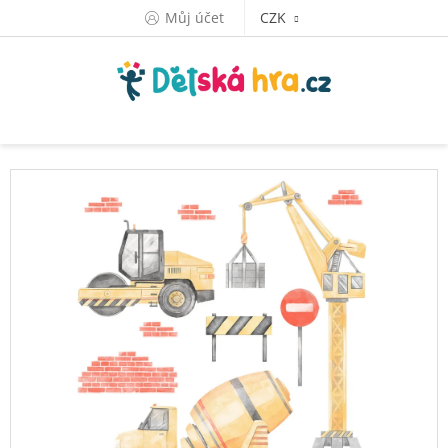
Přejít
Můj účet
CZK
na
obsah