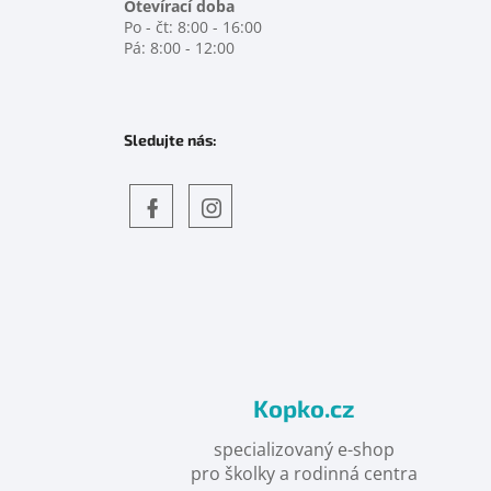
Otevírací doba
Po - čt: 8:00 - 16:00
Pá: 8:00 - 12:00
Sledujte nás:
Objevte
detskahra.cz
nás
na
facebooku
Kopko.cz
specializovaný e-shop
pro školky a rodinná centra