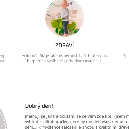
ZDRAVÍ
voj.
Velmi důležitá je také bezpečnost. Naše hračky jsou
Spo
zvoj
bezpečné a vyráběné z přírodních materiálů.
Dobrý den!
Jmenuji se Jana a doufám, že se Vám zde líbí :) Jsem 
vybírat kvalitní hračky, které by mé děti všestranně r
sem…. K myšlence založení e-shopu s kvalitními dřev