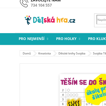
Přejít
734 104 557
na
obsah
PRO NEJMENŠÍ
PRO HOLKY
PRO KLUK
Domů
Kreativita
Dětské knihy Svojtka
Svojtka Tě