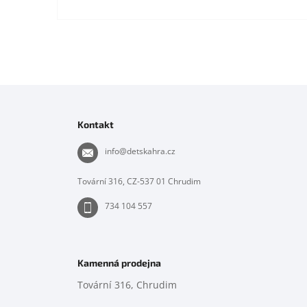
Z
á
p
Kontakt
a
t
info
@
detskahra.cz
í
Tovární 316, CZ-537 01 Chrudim
734 104 557
Kamenná prodejna
Tovární 316, Chrudim