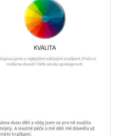
KVALITA
lupracujeme s nejlepšími světovými značkami. Proto si
můžeme dovolit 100% záruku spokojenosti.
máma dvou dětí a vždy jsem se pro ně snažila
ozvíjely. A vlastně péče o mé děti mě dovedla až
ěnými hračkami.