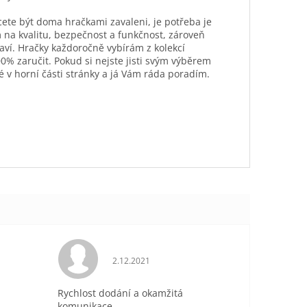
hcete být doma hračkami zavaleni, je potřeba je
 na kvalitu, bezpečnost a funkčnost, zároveň
aví. Hračky každoročně vybírám z kolekcí
0% zaručit. Pokud si nejste jisti svým výběrem
é v horní části stránky a já Vám ráda poradím.
je 5 z 5 hvězdiček.
Hodnocení obchodu je 5 z 5 hvězdiček.
2.12.2021
Rychlost dodání a okamžitá
komunikace