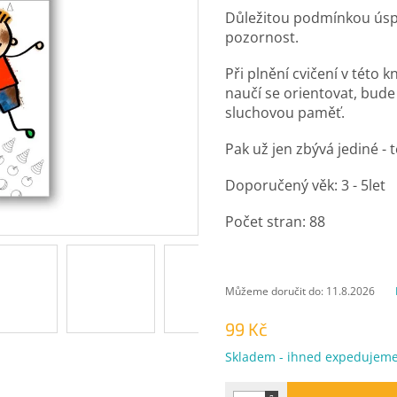
Důležitou podmínkou úspě
pozornost.
Při plnění cvičení v této k
naučí se orientovat, bude
sluchovou paměť.
Pak už jen zbývá jediné - t
Doporučený věk: 3 - 5let
Počet stran: 88
Můžeme doručit do:
11.8.2026
99 Kč
Měrná
Skladem - ihned expedujem
cena: