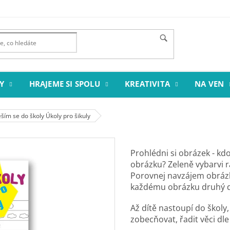
Y
HRAJEME SI SPOLU
KREATIVITA
NA VEN
ším se do školy Úkoly pro šikuly
Prohlédni si obrázek - kd
obrázku? Zeleně vybarvi ra
Porovnej navzájem obrázky
každému obrázku druhý d
Až dítě nastoupí do školy
zobecňovat, řadit věci dle