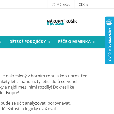
Můj účet
CZK
NÁKUPNÍ KOŠÍK
0 položek
DĚTSKÉ POKOJÍČKY
PÉČE O MIMINKA
STYL
o je nakreslený v horním rohu a kdo uprostřed
kety letící nahoru, ty letící dolů červeně!
 a najdi mezi nimi rozdíly! Dokresli ke
o dvojice!
, bude se učit analyzovat, porovnávat,
 důležitosti a logicky uvažovat.