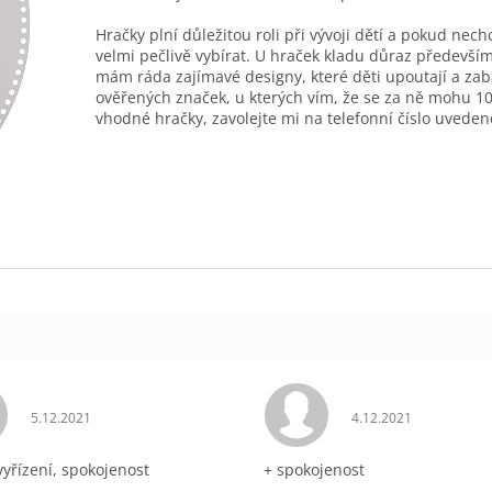
Hračky plní důležitou roli při vývoji dětí a pokud nec
velmi pečlivě vybírat. U hraček kladu důraz především
mám ráda zajímavé designy, které děti upoutají a zab
ověřených značek, u kterých vím, že se za ně mohu 10
vhodné hračky, zavolejte mi na telefonní číslo uveden
Hodnocení obchodu je 5 z 5 hvězdiček.
Hodnocení obchodu 
5.12.2021
4.12.2021
vyřízení, spokojenost
+ spokojenost