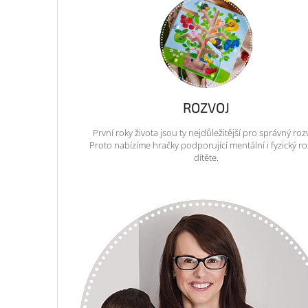
ROZVOJ
První roky života jsou ty nejdůležitější pro správný roz
Proto nabízíme hračky podporující mentální i fyzický ro
dítěte.