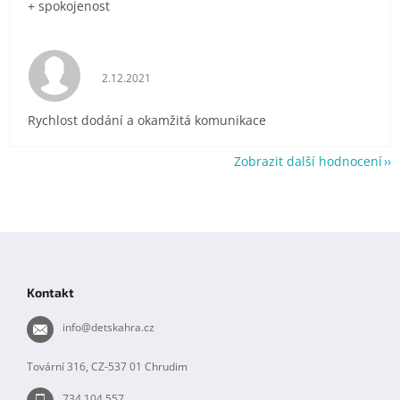
+ spokojenost
Hodnocení obchodu je 5 z 5 hvězdiček.
2.12.2021
Rychlost dodání a okamžitá komunikace
Zobrazit další hodnocení
Z
á
p
Kontakt
a
t
info
@
detskahra.cz
í
Tovární 316, CZ-537 01 Chrudim
734 104 557