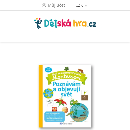
Přejít
Můj účet
CZK
na
obsah