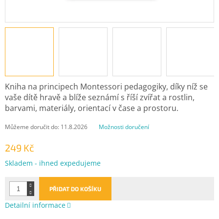
Kniha na principech Montessori pedagogiky, díky níž se
vaše dítě hravě a blíže seznámí s říší zvířat a rostlin,
barvami, materiály, orientací v čase a prostoru.
Můžeme doručit do:
11.8.2026
Možnosti doručení
249 Kč
Měrná
Skladem - ihned expedujeme
cena:
PŘIDAT DO KOŠÍKU
Detailní informace