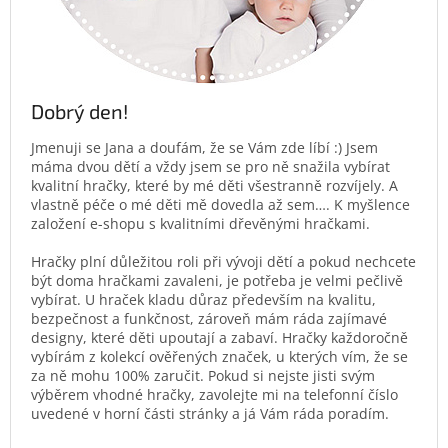
Dobrý den!
Jmenuji se Jana a doufám, že se Vám zde líbí :) Jsem
máma dvou dětí a vždy jsem se pro ně snažila vybírat
kvalitní hračky, které by mé děti všestranně rozvíjely. A
vlastně péče o mé děti mě dovedla až sem…. K myšlence
založení e-shopu s kvalitními dřevěnými hračkami.
Hračky plní důležitou roli při vývoji dětí a pokud nechcete
být doma hračkami zavaleni, je potřeba je velmi pečlivě
vybírat. U hraček kladu důraz především na kvalitu,
bezpečnost a funkčnost, zároveň mám ráda zajímavé
designy, které děti upoutají a zabaví. Hračky každoročně
vybírám z kolekcí ověřených značek, u kterých vím, že se
za ně mohu 100% zaručit. Pokud si nejste jisti svým
výběrem vhodné hračky, zavolejte mi na telefonní číslo
uvedené v horní části stránky a já Vám ráda poradím.