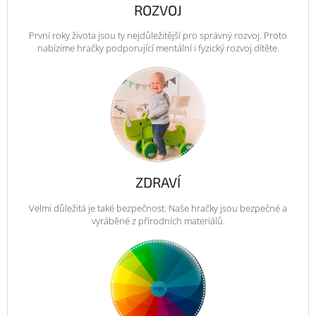
ROZVOJ
První roky života jsou ty nejdůležitější pro správný rozvoj. Proto
nabízíme hračky podporující mentální i fyzický rozvoj dítěte.
ZDRAVÍ
Velmi důležitá je také bezpečnost. Naše hračky jsou bezpečné a
vyráběné z přírodních materiálů.