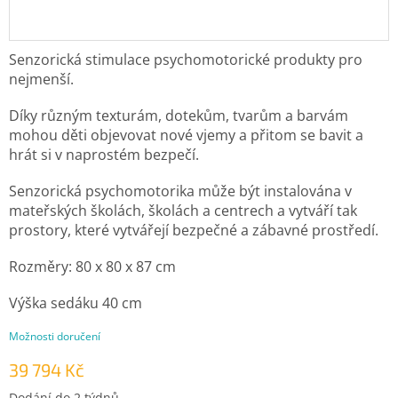
Senzorická stimulace psychomotorické produkty pro
nejmenší.
Díky různým texturám, dotekům, tvarům a barvám
mohou děti objevovat nové vjemy a přitom se bavit a
hrát si v naprostém bezpečí.
Senzorická psychomotorika může být instalována v
mateřských školách, školách a centrech a vytváří tak
prostory, které vytvářejí bezpečné a zábavné prostředí.
Rozměry:
80 x 80 x 87 cm
Výška sedáku 40 cm
Možnosti doručení
39 794 Kč
Měrná
Dodání do 2 týdnů