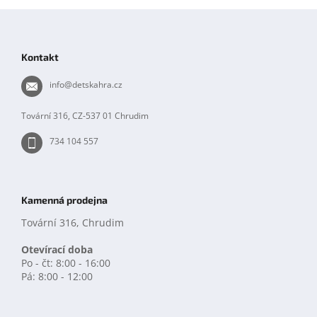
Z
á
p
Kontakt
a
t
info
@
detskahra.cz
í
Tovární 316, CZ-537 01 Chrudim
734 104 557
Kamenná prodejna
Tovární 316, Chrudim
Otevírací doba
Po - čt: 8:00 - 16:00
Pá: 8:00 - 12:00