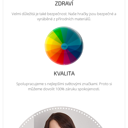
ZDRAVÍ
Velmi důležitá je také bezpečnost. Naše hračky jsou bezpečné a
vyráběné z přírodních materiálů.
KVALITA
Spolupracujeme s nejlepšími světovými značkami. Proto si
můžeme dovolit 100% záruku spokojenosti.