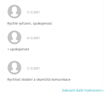
Hodnocení obchodu je 5 z 5 hvězdiček.
5.12.2021
Rychlé vyřízení, spokojenost
Hodnocení obchodu je 5 z 5 hvězdiček.
4.12.2021
+ spokojenost
Hodnocení obchodu je 5 z 5 hvězdiček.
2.12.2021
Rychlost dodání a okamžitá komunikace
Zobrazit další hodnocení