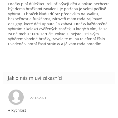
Hračky plní důležitou roli při vývoji dětí a pokud nechcete
být doma hračkami zavaleni, je potřeba je velmi pečlivě
vybírat. U hraček kladu důraz především na kvalitu,
bezpečnost a funkčnost, zároveň mám ráda zajímavé
designy, které děti upoutají a zabaví. Hračky každoročně
vybírám z kolekcí ověřených značek, u kterých vím, že se
za ně mohu 100% zaručit. Pokud si nejste jisti svým
výběrem vhodné hračky, zavolejte mi na telefonní číslo
uvedené v horní části stránky a já Vám ráda poradím.
Hodnocení obchodu je 5 z 5 hvězdiček.
27.12.2021
+ Rychlost