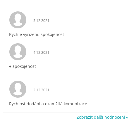
Hodnocení obchodu je 5 z 5 hvězdiček.
5.12.2021
Rychlé vyřízení, spokojenost
Hodnocení obchodu je 5 z 5 hvězdiček.
4.12.2021
+ spokojenost
Hodnocení obchodu je 5 z 5 hvězdiček.
2.12.2021
Rychlost dodání a okamžitá komunikace
Zobrazit další hodnocení