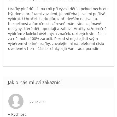
Hračky plní důležitou roli při vývoji dětí a pokud nechcete
být doma hračkami zavaleni, je potřeba je velmi pečlivě
vybírat. U hraček kladu důraz především na kvalitu,
bezpečnost a funkčnost, zároveň mám ráda zajímavé
designy, které děti upoutají a zabaví. Hračky každoročně
vybírám z kolekcí ověřených značek, u kterých vím, že se
za ně mohu 100% zaručit. Pokud si nejste jisti svým
výběrem vhodné hračky, zavolejte mi na telefonní číslo
uvedené v horní části stránky a já Vám ráda poradím.
Hodnocení obchodu je 5 z 5 hvězdiček.
27.12.2021
+ Rychlost