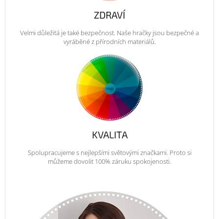
ZDRAVÍ
Velmi důležitá je také bezpečnost. Naše hračky jsou bezpečné a
vyráběné z přírodních materiálů.
KVALITA
Spolupracujeme s nejlepšími světovými značkami. Proto si
můžeme dovolit 100% záruku spokojenosti.