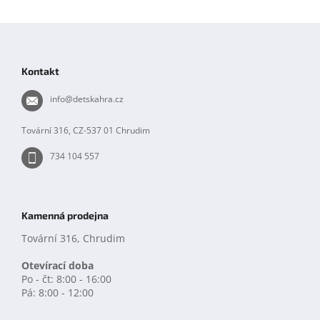
Z
á
p
Kontakt
a
t
info
@
detskahra.cz
í
Tovární 316, CZ-537 01 Chrudim
734 104 557
Kamenná prodejna
Tovární 316, Chrudim
Otevírací doba
Po - čt: 8:00 - 16:00
Pá: 8:00 - 12:00