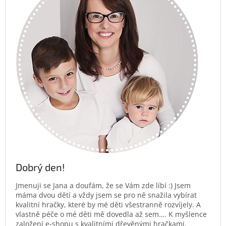
Dobrý den!
Jmenuji se Jana a doufám, že se Vám zde líbí :) Jsem
máma dvou dětí a vždy jsem se pro ně snažila vybírat
kvalitní hračky, které by mé děti všestranně rozvíjely. A
vlastně péče o mé děti mě dovedla až sem…. K myšlence
založení e-shopu s kvalitními dřevěnými hračkami.