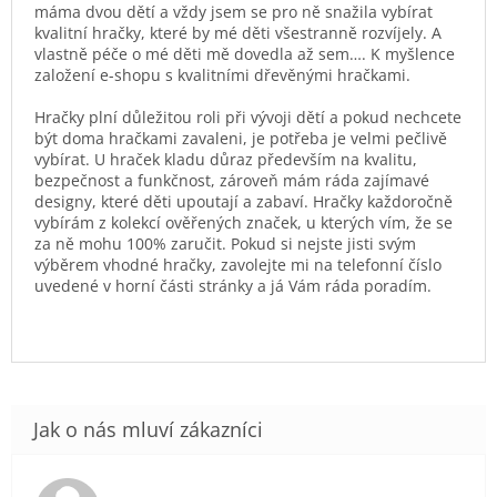
máma dvou dětí a vždy jsem se pro ně snažila vybírat
kvalitní hračky, které by mé děti všestranně rozvíjely. A
vlastně péče o mé děti mě dovedla až sem…. K myšlence
založení e-shopu s kvalitními dřevěnými hračkami.
Hračky plní důležitou roli při vývoji dětí a pokud nechcete
být doma hračkami zavaleni, je potřeba je velmi pečlivě
vybírat. U hraček kladu důraz především na kvalitu,
bezpečnost a funkčnost, zároveň mám ráda zajímavé
designy, které děti upoutají a zabaví. Hračky každoročně
vybírám z kolekcí ověřených značek, u kterých vím, že se
za ně mohu 100% zaručit. Pokud si nejste jisti svým
výběrem vhodné hračky, zavolejte mi na telefonní číslo
uvedené v horní části stránky a já Vám ráda poradím.