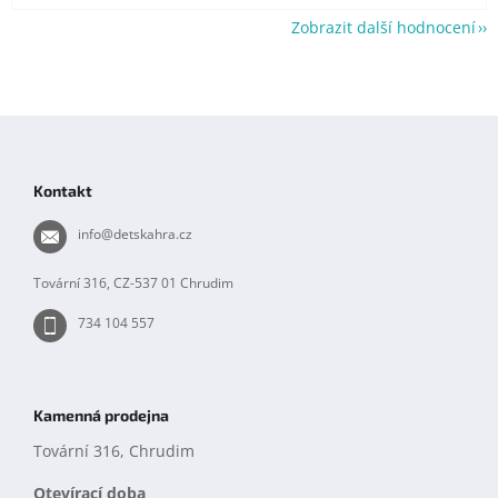
Zobrazit další hodnocení
Z
á
p
Kontakt
a
t
info
@
detskahra.cz
í
Tovární 316, CZ-537 01 Chrudim
734 104 557
Kamenná prodejna
Tovární 316, Chrudim
Otevírací doba