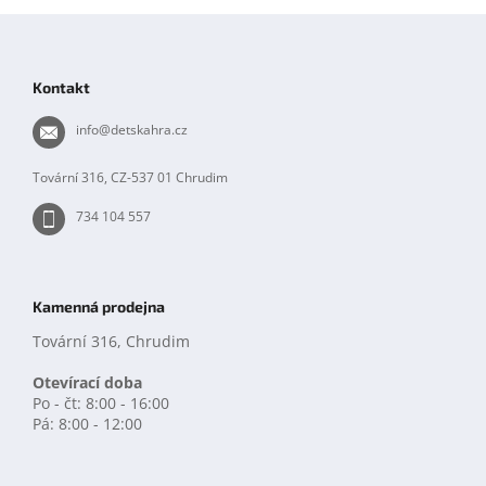
Z
á
p
Kontakt
a
t
info
@
detskahra.cz
í
Tovární 316, CZ-537 01 Chrudim
734 104 557
Kamenná prodejna
Tovární 316, Chrudim
Otevírací doba
Po - čt: 8:00 - 16:00
Pá: 8:00 - 12:00