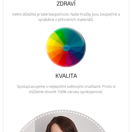
ZDRAVÍ
Velmi důležitá je také bezpečnost. Naše hračky jsou bezpečné a
vyráběné z přírodních materiálů.
KVALITA
Spolupracujeme s nejlepšími světovými značkami. Proto si
můžeme dovolit 100% záruku spokojenosti.