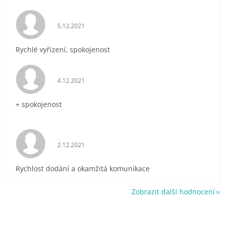
Hodnocení obchodu je 5 z 5 hvězdiček.
5.12.2021
Rychlé vyřízení, spokojenost
Hodnocení obchodu je 5 z 5 hvězdiček.
4.12.2021
+ spokojenost
Hodnocení obchodu je 5 z 5 hvězdiček.
2.12.2021
Rychlost dodání a okamžitá komunikace
Zobrazit další hodnocení