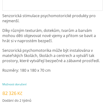
Senzorická stimulace psychomotorické produkty pro
nejmenší.
Díky různým texturám, dotekům, tvarům a barvám
mohou děti objevovat nové vjemy a přitom se bavit a
hrát si v naprostém bezpečí.
Senzorická psychomotorika může být instalována v
mateřských školách, školách a centrech a vytváří tak
prostory, které vytvářejí bezpečné a zábavné prostředí.
Rozměry:
180 x 180 x 70 cm
Možnosti doručení
82 326 Kč
Měrná
Dodání do 2 týdnů
cena: