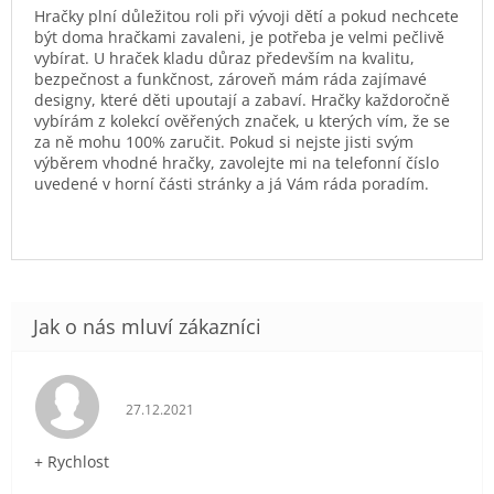
Hračky plní důležitou roli při vývoji dětí a pokud nechcete
být doma hračkami zavaleni, je potřeba je velmi pečlivě
vybírat. U hraček kladu důraz především na kvalitu,
bezpečnost a funkčnost, zároveň mám ráda zajímavé
designy, které děti upoutají a zabaví. Hračky každoročně
vybírám z kolekcí ověřených značek, u kterých vím, že se
za ně mohu 100% zaručit. Pokud si nejste jisti svým
výběrem vhodné hračky, zavolejte mi na telefonní číslo
uvedené v horní části stránky a já Vám ráda poradím.
Hodnocení obchodu je 5 z 5 hvězdiček.
27.12.2021
+ Rychlost