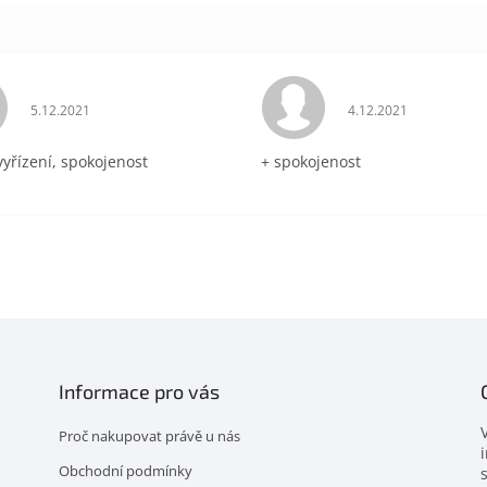
Hodnocení obchodu je 5 z 5 hvězdiček.
Hodnocení obchodu 
5.12.2021
4.12.2021
vyřízení, spokojenost
+ spokojenost
Informace pro vás
Proč nakupovat právě u nás
Obchodní podmínky