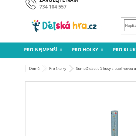
Přejít
734 104 557
na
obsah
PRO NEJMENŠÍ
PRO HOLKY
PRO KLUK
Domů
Pro školky
SumoDidactic 5 kusy s bublinovou tr