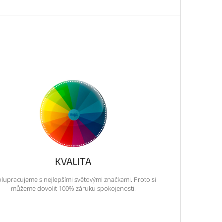
KVALITA
lupracujeme s nejlepšími světovými značkami. Proto si
můžeme dovolit 100% záruku spokojenosti.