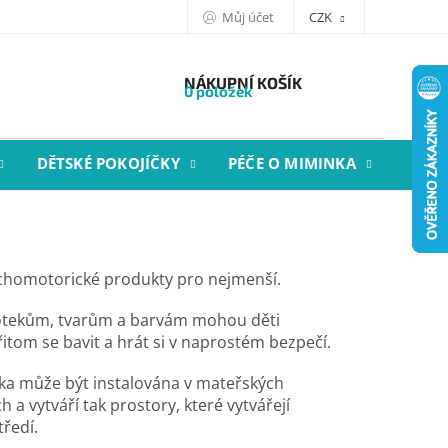
Můj účet
CZK
NÁKUPNÍ KOŠÍK
0 položek
DĚTSKÉ POKOJÍČKY
PÉČE O MIMINKA
STYL
chomotorické produkty pro nejmenší.
otekům, tvarům a barvám mohou děti
itom se bavit a hrát si v naprostém bezpečí.
ka může být instalována v mateřských
h a vytváří tak prostory, které vytvářejí
ředí.