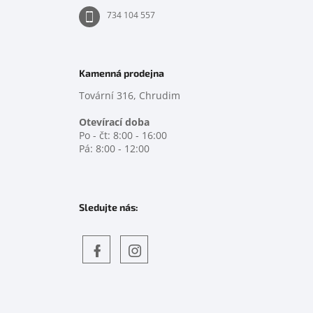
734 104 557
Kamenná prodejna
Tovární 316, Chrudim
Otevírací doba
Po - čt: 8:00 - 16:00
Pá: 8:00 - 12:00
Sledujte nás:
Objevte
detskahra.cz
nás
na
facebooku