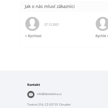
Hodnocení obchodu je 5 z 5 hvězdiček.
27.12.2021
+ Rychlost
Rychlé 
Z
á
p
Kontakt
a
t
info
@
detskahra.cz
í
Tovární 316, CZ-537 01 Chrudim