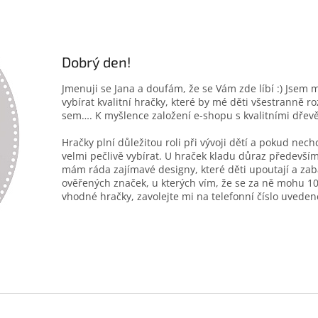
Dobrý den!
Jmenuji se Jana a doufám, že se Vám zde líbí :) Jsem 
vybírat kvalitní hračky, které by mé děti všestranně r
sem…. K myšlence založení e-shopu s kvalitními dřev
Hračky plní důležitou roli při vývoji dětí a pokud nec
velmi pečlivě vybírat. U hraček kladu důraz především
mám ráda zajímavé designy, které děti upoutají a zab
ověřených značek, u kterých vím, že se za ně mohu 10
vhodné hračky, zavolejte mi na telefonní číslo uveden