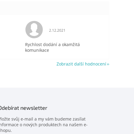
je 5 z 5 hvězdiček.
Hodnocení obchodu je 5 z 5 hvězdiček.
2.12.2021
Rychlost dodání a okamžitá
komunikace
Zobrazit další hodnocení
Odebírat newsletter
Vložte svůj e-mail a my vám budeme zasílat
informace o nových produktech na našem e-
shopu.