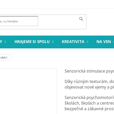
Y
HRAJEME SI SPOLU
KREATIVITA
NA VEN
ubicí
Senzorická stimulace psy
Díky různým texturám, d
objevovat nové vjemy a př
Senzorická psychomotori
školách, školách a centrec
bezpečné a zábavné prost