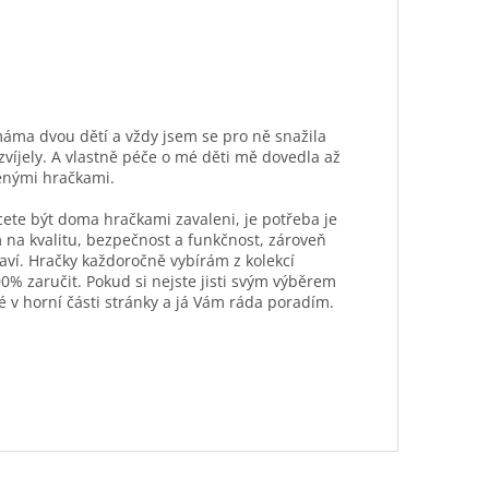
máma dvou dětí a vždy jsem se pro ně snažila
ozvíjely. A vlastně péče o mé děti mě dovedla až
ěnými hračkami.
hcete být doma hračkami zavaleni, je potřeba je
 na kvalitu, bezpečnost a funkčnost, zároveň
aví. Hračky každoročně vybírám z kolekcí
0% zaručit. Pokud si nejste jisti svým výběrem
é v horní části stránky a já Vám ráda poradím.