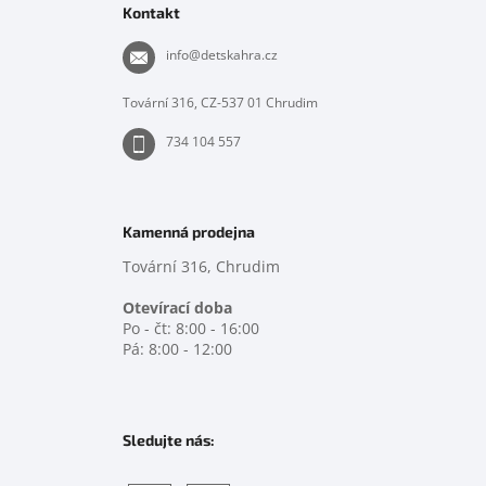
p
Kontakt
a
t
info
@
detskahra.cz
í
Tovární 316, CZ-537 01 Chrudim
734 104 557
Kamenná prodejna
Tovární 316, Chrudim
Otevírací doba
Po - čt: 8:00 - 16:00
Pá: 8:00 - 12:00
Sledujte nás: