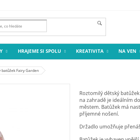
Y
HRAJEME SI SPOLU
KREATIVITA
NA VEN
ý batůžek Fairy Garden
Roztomilý dětský batůžek 
na zahradě je ideálním do
městem. Batůžek má nast
příjemné nošení.
Držadlo umožňuje přenáše
Batůžek je vybaven vnější