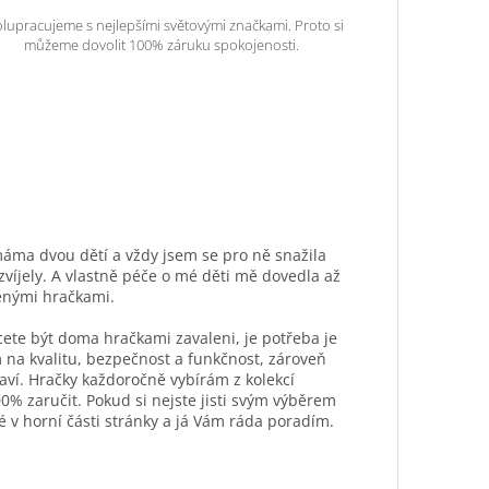
lupracujeme s nejlepšími světovými značkami. Proto si
můžeme dovolit 100% záruku spokojenosti.
máma dvou dětí a vždy jsem se pro ně snažila
ozvíjely. A vlastně péče o mé děti mě dovedla až
ěnými hračkami.
hcete být doma hračkami zavaleni, je potřeba je
 na kvalitu, bezpečnost a funkčnost, zároveň
aví. Hračky každoročně vybírám z kolekcí
0% zaručit. Pokud si nejste jisti svým výběrem
é v horní části stránky a já Vám ráda poradím.