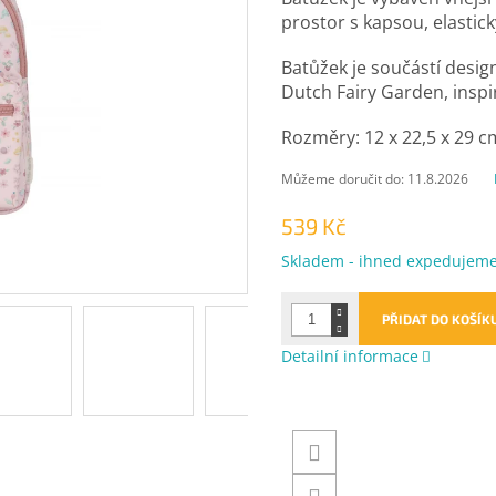
prostor s kapsou, elastic
Batůžek je součástí desig
Dutch Fairy Garden, insp
Rozměry: 12 x 22,5 x 29 c
Můžeme doručit do:
11.8.2026
539 Kč
Měrná
Skladem - ihned expedujem
cena:
PŘIDAT DO KOŠÍK
Detailní informace