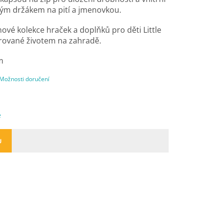
kým držákem na pití a jmenovkou.
nové kolekce hraček a doplňků pro děti Little
irované životem na zahradě.
m
Možnosti doručení
e
U