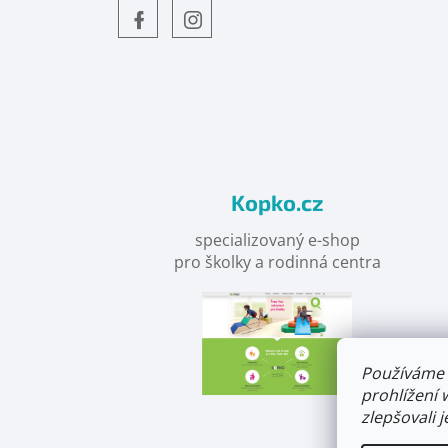
Objevte
detskahra.cz
nás
na
facebooku
Kopko.cz
specializovaný e-shop
pro školky a rodinná centra
Používáme 
prohlížení 
zlepšovali 