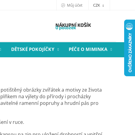
Můj účet
CZK
NÁKUPNÍ KOŠÍK
0 položek
DĚTSKÉ POKOJÍČKY
PÉČE O MIMINKA
STYL
potištěný obrázky zvířátek a motivy ze života
plňkem na výlety do přírody i procházky
avitelné ramenní popruhy a hrudní pás pro
ní v ruce.
 kapsou na zip pro uložení drobností a vnitřní