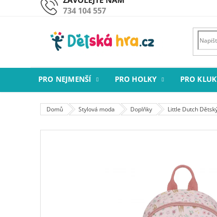
Přejít
734 104 557
na
obsah
PRO NEJMENŠÍ
PRO HOLKY
PRO KLUK
Domů
Stylová moda
Doplňky
Little Dutch Dětsk