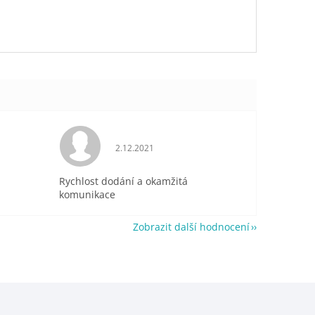
je 5 z 5 hvězdiček.
Hodnocení obchodu je 5 z 5 hvězdiček.
2.12.2021
Rychlost dodání a okamžitá
komunikace
Zobrazit další hodnocení