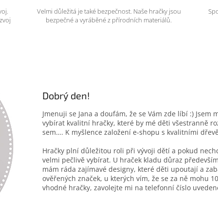
voj.
Velmi důležitá je také bezpečnost. Naše hračky jsou
Spo
zvoj
bezpečné a vyráběné z přírodních materiálů.
Dobrý den!
Jmenuji se Jana a doufám, že se Vám zde líbí :) Jsem 
vybírat kvalitní hračky, které by mé děti všestranně r
sem…. K myšlence založení e-shopu s kvalitními dřev
Hračky plní důležitou roli při vývoji dětí a pokud nec
velmi pečlivě vybírat. U hraček kladu důraz především
mám ráda zajímavé designy, které děti upoutají a zab
ověřených značek, u kterých vím, že se za ně mohu 10
vhodné hračky, zavolejte mi na telefonní číslo uveden