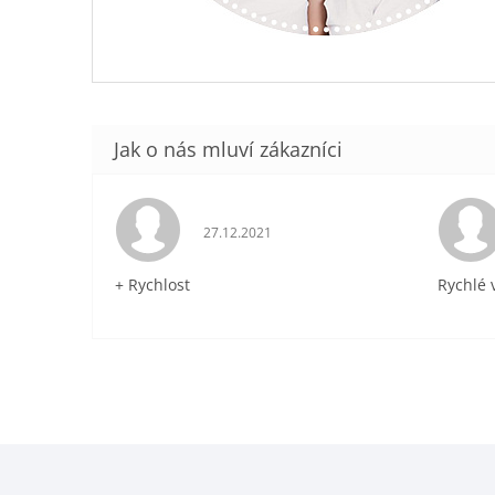
Hodnocení obchodu je 5 z 5 hvězdiček.
27.12.2021
+ Rychlost
Rychlé 
Z
á