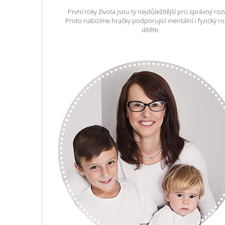
První roky života jsou ty nejdůležitější pro správný roz
Proto nabízíme hračky podporující mentální i fyzický ro
dítěte.