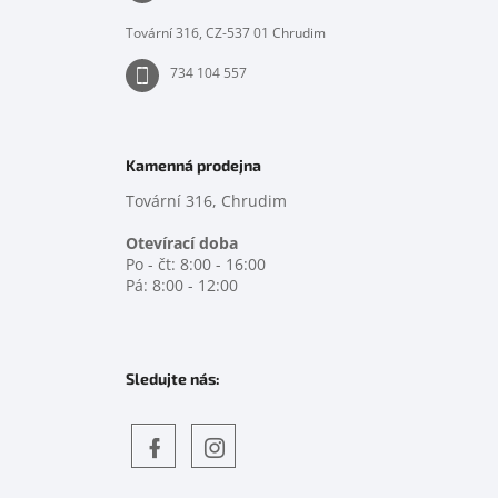
í
Tovární 316, CZ-537 01 Chrudim
734 104 557
Kamenná prodejna
Tovární 316, Chrudim
Otevírací doba
Po - čt: 8:00 - 16:00
Pá: 8:00 - 12:00
Sledujte nás:
Objevte
detskahra.cz