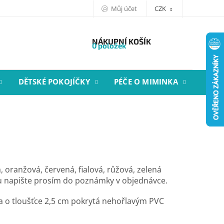
Můj účet
CZK
NÁKUPNÍ KOŠÍK
0 položek
DĚTSKÉ POKOJÍČKY
PÉČE O MIMINKA
STYL
, oranžová, červená, fialová, růžová, zelená
 napište prosím do poznámky v objednávce.
 o tloušťce 2,5 cm pokrytá nehořlavým PVC