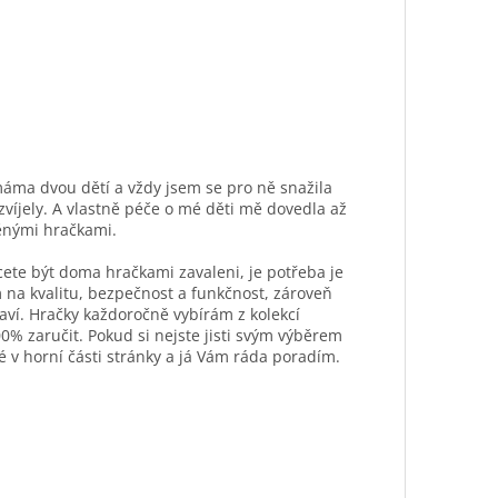
máma dvou dětí a vždy jsem se pro ně snažila
ozvíjely. A vlastně péče o mé děti mě dovedla až
ěnými hračkami.
hcete být doma hračkami zavaleni, je potřeba je
 na kvalitu, bezpečnost a funkčnost, zároveň
aví. Hračky každoročně vybírám z kolekcí
0% zaručit. Pokud si nejste jisti svým výběrem
é v horní části stránky a já Vám ráda poradím.