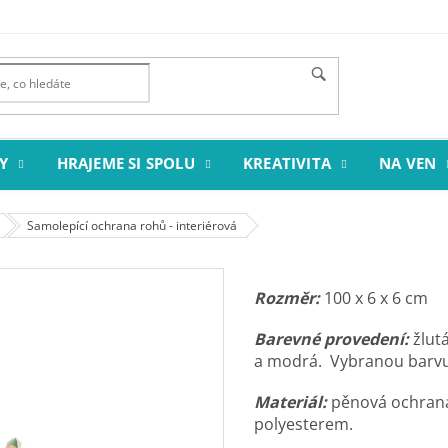
Y
HRAJEME SI SPOLU
KREATIVITA
NA VEN
Samolepící ochrana rohů - interiérová
Rozměr:
100 x 6 x 6 cm
Barevné provedení:
žlutá
a modrá. Vybranou barvu
Materiál:
pěnová ochrana
polyesterem.