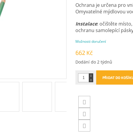
Ochrana je určena pro vni
Omyvatelné mýdlovou vo
Instalace
: očištěte místo
ochranu samolepící pásk
Možnosti doručení
662 Kč
Měrná
Dodání do 2 týdnů
cena:
PŘIDAT DO KOŠÍK