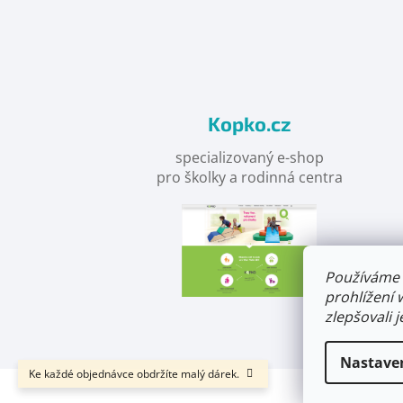
nás
na
facebooku
Kopko.cz
specializovaný e-shop
pro školky a rodinná centra
Používáme 
prohlížení 
zlepšovali 
Nastave
Ke každé objednávce obdržíte malý dárek.