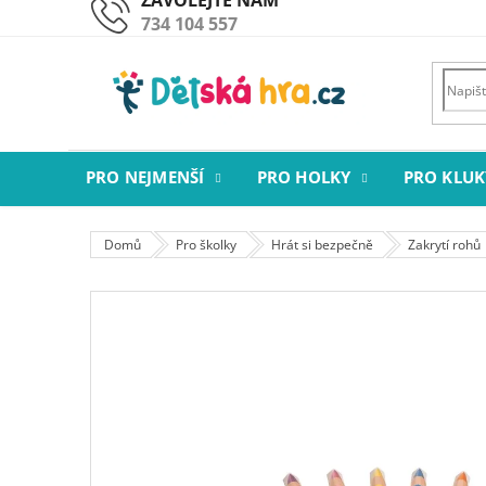
Přejít
734 104 557
na
obsah
PRO NEJMENŠÍ
PRO HOLKY
PRO KLUK
Domů
Pro školky
Hrát si bezpečně
Zakrytí rohů