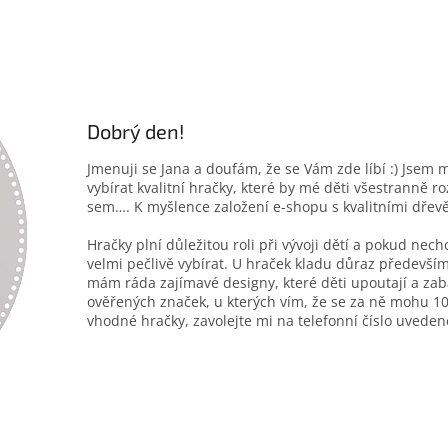
Dobrý den!
Jmenuji se Jana a doufám, že se Vám zde líbí :) Jsem 
vybírat kvalitní hračky, které by mé děti všestranně r
sem…. K myšlence založení e-shopu s kvalitními dřev
Hračky plní důležitou roli při vývoji dětí a pokud nec
velmi pečlivě vybírat. U hraček kladu důraz především
mám ráda zajímavé designy, které děti upoutají a zab
ověřených značek, u kterých vím, že se za ně mohu 10
vhodné hračky, zavolejte mi na telefonní číslo uveden