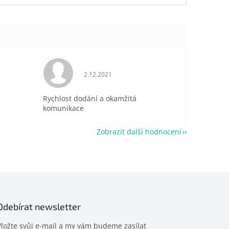
je 5 z 5 hvězdiček.
Hodnocení obchodu je 5 z 5 hvězdiček.
2.12.2021
Rychlost dodání a okamžitá
komunikace
Zobrazit další hodnocení
Odebírat newsletter
Vložte svůj e-mail a my vám budeme zasílat