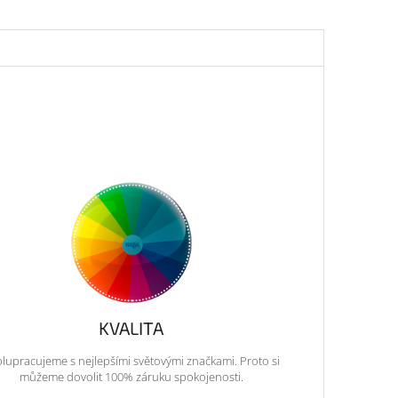
KVALITA
lupracujeme s nejlepšími světovými značkami. Proto si
můžeme dovolit 100% záruku spokojenosti.