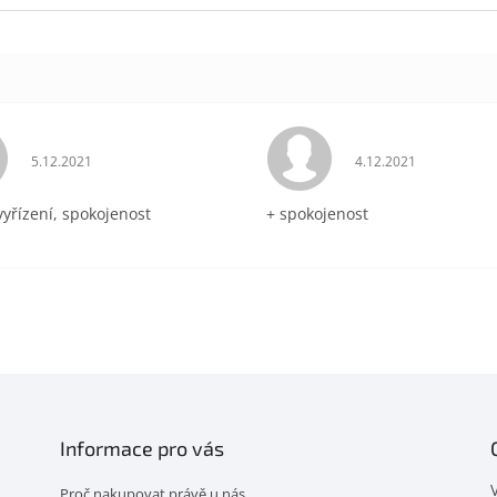
Hodnocení obchodu je 5 z 5 hvězdiček.
Hodnocení obchodu 
5.12.2021
4.12.2021
vyřízení, spokojenost
+ spokojenost
Informace pro vás
Proč nakupovat právě u nás