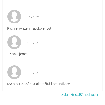
Hodnocení obchodu je 5 z 5 hvězdiček.
5.12.2021
Rychlé vyřízení, spokojenost
Hodnocení obchodu je 5 z 5 hvězdiček.
4.12.2021
+ spokojenost
Hodnocení obchodu je 5 z 5 hvězdiček.
2.12.2021
Rychlost dodání a okamžitá komunikace
Zobrazit další hodnocení