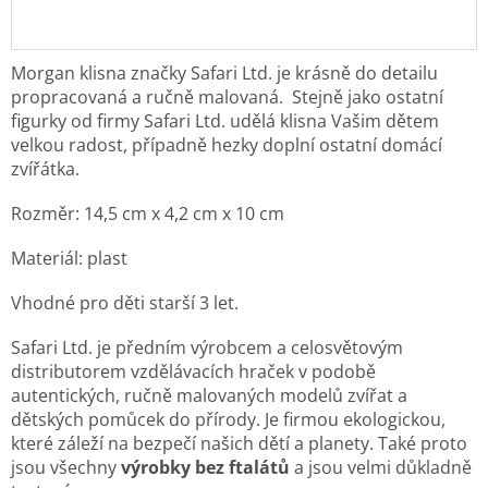
Morgan klisna značky Safari Ltd. je krásně do detailu
propracovaná a ručně malovaná.
Stejně jako ostatní
figurky od firmy Safari Ltd. udělá klisna Vašim dětem
velkou radost,
případně hezky doplní ostatní domácí
zvířátka.
Rozměr:
14,5 cm x 4,2 cm x 10 cm
Materiál: plast
Vhodné pro děti starší 3 let.
Safari Ltd. je předním výrobcem a celosvětovým
distributorem vzdělávacích hraček v podobě
autentických, ručně malovaných modelů zvířat a
dětských pomůcek do přírody. Je
firmou ekologickou,
které záleží na bezpečí našich dětí a planety. Také proto
jsou všechny
výrobky bez ftalátů
a jsou velmi důkladně