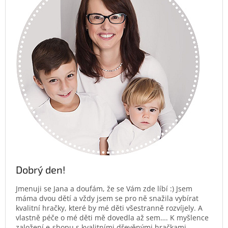
Dobrý den!
Jmenuji se Jana a doufám, že se Vám zde líbí :) Jsem
máma dvou dětí a vždy jsem se pro ně snažila vybírat
kvalitní hračky, které by mé děti všestranně rozvíjely. A
vlastně péče o mé děti mě dovedla až sem…. K myšlence
založení e-shopu s kvalitními dřevěnými hračkami.