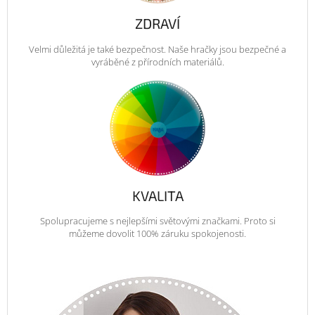
ZDRAVÍ
Velmi důležitá je také bezpečnost. Naše hračky jsou bezpečné a
vyráběné z přírodních materiálů.
KVALITA
Spolupracujeme s nejlepšími světovými značkami. Proto si
můžeme dovolit 100% záruku spokojenosti.