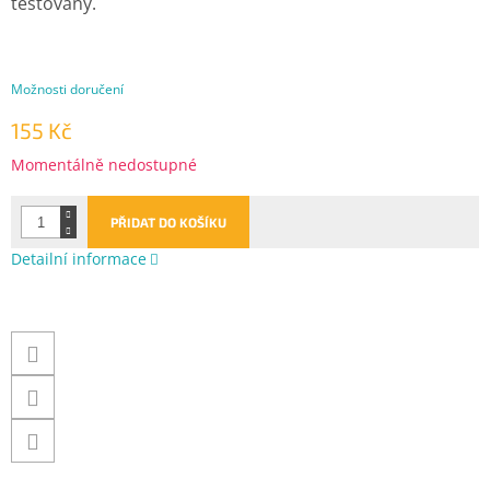
testovány.
Možnosti doručení
155 Kč
Měrná
Momentálně nedostupné
cena:
PŘIDAT DO KOŠÍKU
Detailní informace