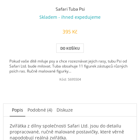
Safari Tuba Psi
Skladem - ihned expedujeme
395 Kč
DO KOŠÍKU
Pokud vaše dítě miluje psy a chce rozeznávat jejich rasy, tubu Psi od
Safari Ltd. bude milovat. Tuba obsahuje 11 figurek zástupců různých
psích ras. Ručně malované figurky...
Kód:
S695504
Popis
Podobné (4)
Diskuze
Zvířátka z dílny společnosti Safari Ltd. jsou do detailu
propracované, ručně malované postavičky, které věrně
napodobují reálná zvířátka.