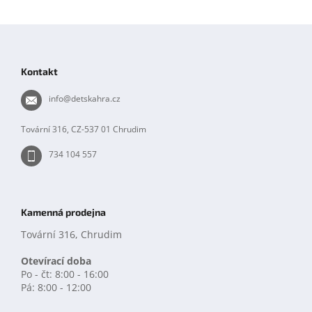
Z
á
p
Kontakt
a
t
info
@
detskahra.cz
í
Tovární 316, CZ-537 01 Chrudim
734 104 557
Kamenná prodejna
Tovární 316, Chrudim
Otevírací doba
Po - čt: 8:00 - 16:00
Pá: 8:00 - 12:00