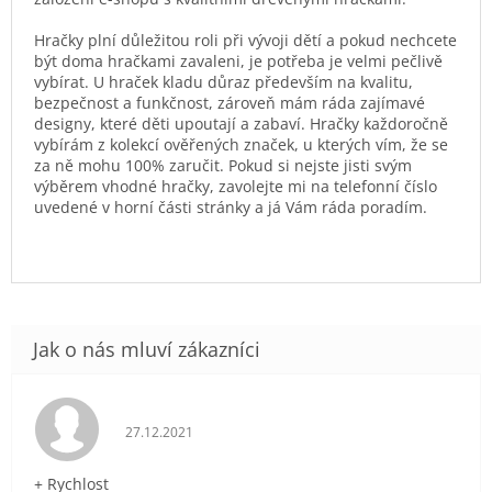
Hračky plní důležitou roli při vývoji dětí a pokud nechcete
být doma hračkami zavaleni, je potřeba je velmi pečlivě
vybírat. U hraček kladu důraz především na kvalitu,
bezpečnost a funkčnost, zároveň mám ráda zajímavé
designy, které děti upoutají a zabaví. Hračky každoročně
vybírám z kolekcí ověřených značek, u kterých vím, že se
za ně mohu 100% zaručit. Pokud si nejste jisti svým
výběrem vhodné hračky, zavolejte mi na telefonní číslo
uvedené v horní části stránky a já Vám ráda poradím.
Hodnocení obchodu je 5 z 5 hvězdiček.
27.12.2021
+ Rychlost