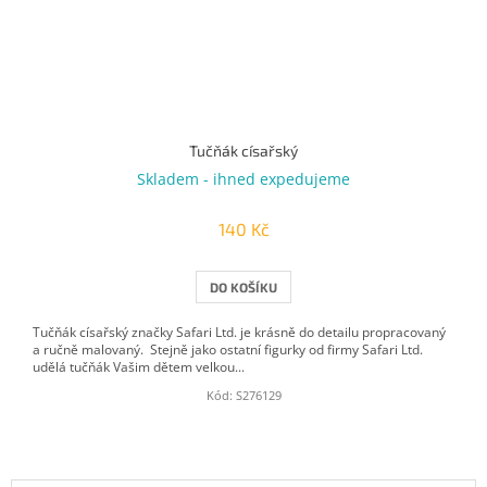
Tučňák císařský
Skladem - ihned expedujeme
140 Kč
DO KOŠÍKU
Tučňák císařský značky Safari Ltd. je krásně do detailu propracovaný
a ručně malovaný. Stejně jako ostatní figurky od firmy Safari Ltd.
udělá tučňák Vašim dětem velkou...
Kód:
S276129