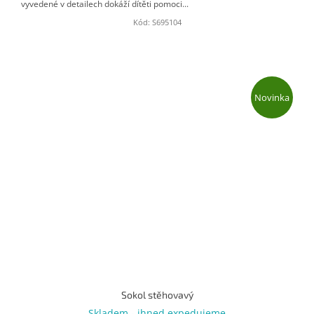
vyvedené v detailech dokáží dítěti pomoci...
Kód:
S695104
Novinka
Sokol stěhovavý
Skladem - ihned expedujeme