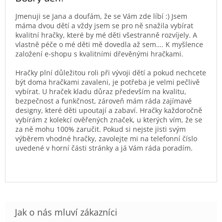
Jmenuji se Jana a doufám, že se Vám zde líbí :) Jsem
máma dvou dětí a vždy jsem se pro ně snažila vybírat
kvalitní hračky, které by mé děti všestranně rozvíjely. A
vlastně péče o mé děti mě dovedla až sem…. K myšlence
založení e-shopu s kvalitními dřevěnými hračkami.
Hračky plní důležitou roli při vývoji dětí a pokud nechcete
být doma hračkami zavaleni, je potřeba je velmi pečlivě
vybírat. U hraček kladu důraz především na kvalitu,
bezpečnost a funkčnost, zároveň mám ráda zajímavé
designy, které děti upoutají a zabaví. Hračky každoročně
vybírám z kolekcí ověřených značek, u kterých vím, že se
za ně mohu 100% zaručit. Pokud si nejste jisti svým
výběrem vhodné hračky, zavolejte mi na telefonní číslo
uvedené v horní části stránky a já Vám ráda poradím.