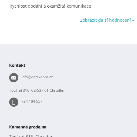
Rychlost dodání a okamžitá komunikace
Zobrazit další hodnocení
Z
á
p
Kontakt
a
t
info
@
detskahra.cz
í
Tovární 316, CZ-537 01 Chrudim
734 104 557
Kamenná prodejna
Tovární 316, Chrudim