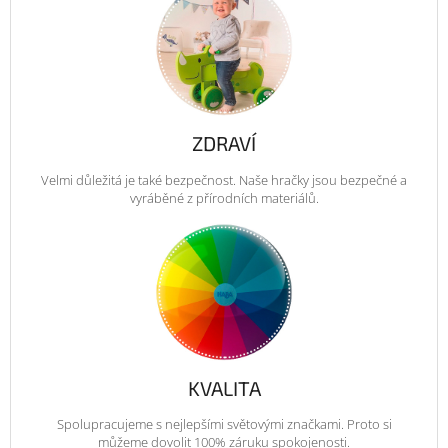
ZDRAVÍ
Velmi důležitá je také bezpečnost. Naše hračky jsou bezpečné a
vyráběné z přírodních materiálů.
KVALITA
Spolupracujeme s nejlepšími světovými značkami. Proto si
můžeme dovolit 100% záruku spokojenosti.