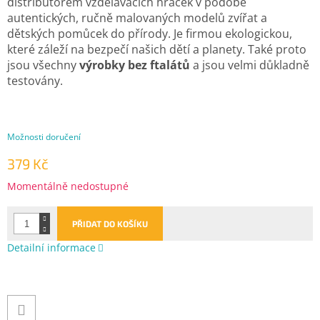
distributorem vzdělávacích hraček v podobě
autentických, ručně malovaných modelů zvířat a
dětských pomůcek do přírody. Je
firmou ekologickou,
které záleží na bezpečí našich dětí a planety. Také proto
jsou všechny
výrobky bez ftalátů
a jsou velmi důkladně
testovány.
Možnosti doručení
379 Kč
Měrná
Momentálně nedostupné
cena:
PŘIDAT DO KOŠÍKU
Detailní informace